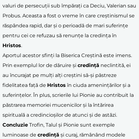
valuri de persecuții sub împărați ca Deciu, Valerian sau
Probus. Aceasta a fost o vreme în care creștinismul se
răspândea rapid, dar și o perioadă de mari suferințe
pentru cei ce refuzau să renunțe la credința în
Hristos
.
Aportul acestor sfinți la Biserica Creștină este imens.
Prin exemplul lor de dăruire și
credință
neclintită, ei
au încurajat pe mulți alți creștini să-și păstreze
fidelitatea față de
Hristos
în ciuda amenințărilor și a
suferințelor. În plus, scrierile lui Pionie au contribuit la
păstrarea memoriei mucenicilor și la întărirea
spirituală a credincioșilor de atunci și de astăzi.
Concluzie
Trofin, Talul și Pionie sunt exemple
luminoase de
credință
și curaj, rămânând modele