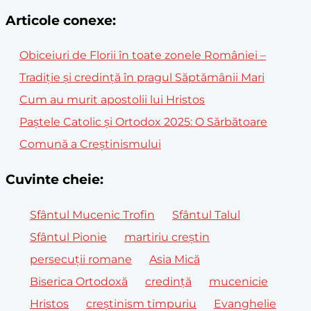
Articole conexe:
Obiceiuri de Florii în toate zonele României –
Tradiție și credință în pragul Săptămânii Mari
Cum au murit apostolii lui Hristos
Paștele Catolic și Ortodox 2025: O Sărbătoare
Comună a Creștinismului
Cuvinte cheie:
Sfântul Mucenic Trofin
Sfântul Talul
Sfântul Pionie
martiriu creștin
persecuții romane
Asia Mică
Biserica Ortodoxă
credință
mucenicie
Hristos
creștinism timpuriu
Evanghelie