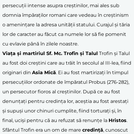
persecuții intense asupra creștinilor, mai ales sub
domnia împăraților romani care vedeau în creștinism
o amenințare la adresa unității statului. Curajul și tăria
lor de caracter au făcut ca numele lor să fie pomenit
cu evlavie până în zilele noastre.
Viața și martiriul Sf. Mc. Trofin și Talul
Trofin și Talul
au fost doi creștini care au trăit în secolul al III-lea, fiind
originari din
Asia Mică
. Ei au fost martirizați în timpul
persecuțiilor ordonate de împăratul Probus (276-282),
un persecutor fioros al creștinilor. După ce au fost
denunțați pentru credința lor, aceștia au fost arestați
și supuși unor chinuri cumplite, fiind torturați și, în
final, uciși pentru că au refuzat să renunțe la
Hristos
.
Sfântul Trofin era un om de mare
credință
, cunoscut