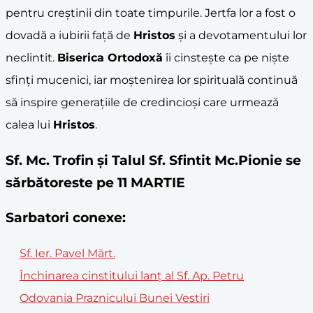
pentru creștinii din toate timpurile. Jertfa lor a fost o
dovadă a iubirii față de
Hristos
și a devotamentului lor
neclintit.
Biserica Ortodoxă
îi cinstește ca pe niște
sfinți mucenici, iar moștenirea lor spirituală continuă
să inspire generațiile de credincioși care urmează
calea lui
Hristos
.
Sf. Mc. Trofin şi Talul Sf. Sfintit Mc.Pionie se
sărbătoreste pe 11 MARTIE
Sarbatori conexe:
Sf. Ier. Pavel Mărt.
Închinarea cinstitului lanţ al Sf. Ap. Petru
Odovania Praznicului Bunei Vestiri