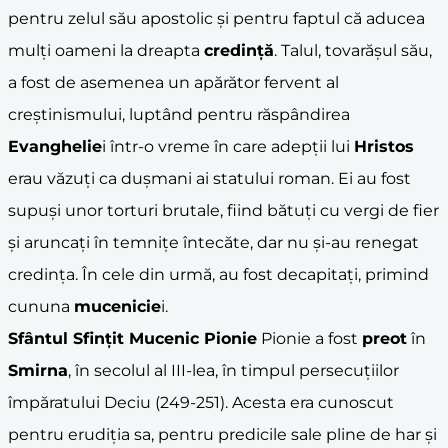
pentru zelul său apostolic și pentru faptul că aducea
mulți oameni la dreapta
credință
. Talul, tovarășul său,
a fost de asemenea un apărător fervent al
creștinismului, luptând pentru răspândirea
Evanghelie
i într-o vreme în care adepții lui
Hristos
erau văzuți ca dușmani ai statului roman. Ei au fost
supuși unor torturi brutale, fiind bătuți cu vergi de fier
și aruncați în temnițe întecăte, dar nu și-au renegat
credința. În cele din urmă, au fost decapitați, primind
cununa
mucenicie
i.
Sfântul Sfințit Mucenic Pionie
Pionie a fost
preot
în
Smirna
, în secolul al III-lea, în timpul persecuțiilor
împăratului Deciu (249-251). Acesta era cunoscut
pentru erudiția sa, pentru predicile sale pline de har și