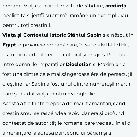
romane. Viața sa, caracterizata de răbdare,
credință
neclintită și jertfă supremă, rămâne un exemplu viu
pentru toți creștinii.
Viața și Contextul Istoric
Sfântul Sabin
s-a născut în
Egipt
, o provincie romană care, în secolele II-III d.Hr.,
era un important centru cultural și religios. Perioada
între domniile împăraților
Dioclețian
și Maximian a
fost una dintre cele mai sângeroase ére de persecuții
creștine, iar Sabin a fost unul dintre numeroșii martiri
care și-au dat viața pentru Evanghelie.
Acesta a trăit într-o epocă de mari frământări, când
creștinismul se răspândea rapid, dar era și profund
contestat de autoritățile romane, care vedeau în el o
amenințare la adresa panteonului păgân și a