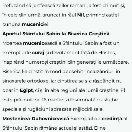
Refuzând să jertfească zeilor romani, a fost chinuit și,
în cele din urmă, aruncat în râul
Nil
, primind astfel
cununa
mucenic
iei.
Aportul Sfântului Sabin la Biserica Creștină
Moartea
mucenic
ească a Sfântului Sabin a fost un
exemplu de
curaj
și devotament față de Hristos,
inspirând numeroși creștini din generațiile următoare.
Biserica l-a cinstit în mod deosebit, incluzându-l în
sinaxarele ortodoxe, iar cinstirea sa s-a răspândit nu
doar în
Egipt
, ci și în alte regiuni ale lumii creștine. El
este prăznuit pe 16 martie, zi însemnată cu slujbe
speciale și rugăciuni adresate mijlocirii sale.
Moștenirea Duhovnicească
Exemplul de
credință
al
Sfântului Sabin rămâne actual și astăzi. El ne