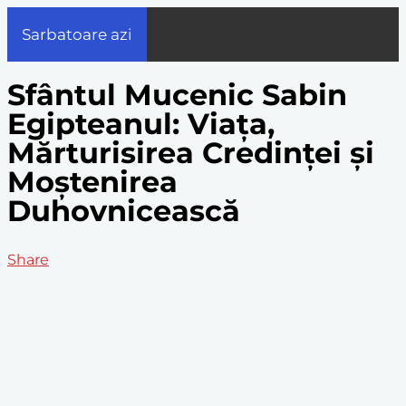
Sarbatoare azi
Sfântul Mucenic Sabin
Egipteanul: Viața,
Mărturisirea Credinței și
Moștenirea
Duhovnicească
Share