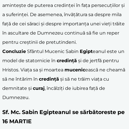
amintește de puterea credinței în fața persecuțiilor și
a suferinței. De asemenea, învățătura sa despre mila
față de cei săraci și despre importanța unei vieți trăite
în ascultare de Dumnezeu continuă să fie un reper
pentru creștinii de pretutindeni.
Concluzie
Sfântul Mucenic Sabin
Egipt
eanul este un
model de statornicie în
credință
și de jertfă pentru
Hristos. Viața sa și moartea
mucenic
ească ne cheamă
să ne întărim în
credință
și să ne trăim viața cu
demnitate și
curaj
, încălziți de iubirea față de
Dumnezeu.
Sf. Mc. Sabin Egipteanul se sărbătoreste pe
16 MARTIE