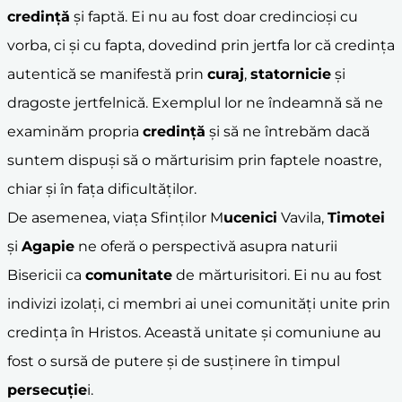
credință
și faptă. Ei nu au fost doar credincioși cu
vorba, ci și cu fapta, dovedind prin jertfa lor că credința
autentică se manifestă prin
curaj
,
statornicie
și
dragoste jertfelnică. Exemplul lor ne îndeamnă să ne
examinăm propria
credință
și să ne întrebăm dacă
suntem dispuși să o mărturisim prin faptele noastre,
chiar și în fața dificultăților.
De asemenea, viața Sfinților M
ucenici
Vavila,
Timotei
și
Agapie
ne oferă o perspectivă asupra naturii
Bisericii ca
comunitate
de mărturisitori. Ei nu au fost
indivizi izolați, ci membri ai unei comunități unite prin
credința în Hristos. Această unitate și comuniune au
fost o sursă de putere și de susținere în timpul
persecuție
i.