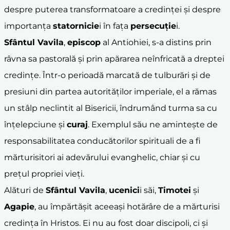
despre puterea transformatoare a credinței și despre
importanța
statornicie
i în fața
persecuție
i.
Sfântul Vavila
,
episcop
al Antiohiei, s-a distins prin
râvna sa pastorală și prin apărarea neînfricată a dreptei
credințe. Într-o perioadă marcată de tulburări și de
presiuni din partea autorităților imperiale, el a rămas
un stâlp neclintit al Bisericii, îndrumând turma sa cu
înțelepciune și
curaj
. Exemplul său ne amintește de
responsabilitatea conducătorilor spirituali de a fi
mărturisitori ai adevărului evanghelic, chiar și cu
prețul propriei vieți.
Alături de
Sfântul Vavila
,
ucenici
i săi,
Timotei
și
Agapie
, au împărtășit aceeași hotărâre de a mărturisi
credința în Hristos. Ei nu au fost doar discipoli, ci și