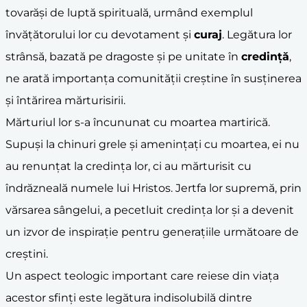
tovarăși de luptă spirituală, urmând exemplul
învățătorului lor cu devotament și
curaj
. Legătura lor
strânsă, bazată pe dragoste și pe unitate în
credință
,
ne arată importanța comunității creștine în susținerea
și întărirea mărturisirii.
Mărturiul lor s-a încununat cu moartea martirică.
Supuși la chinuri grele și amenințați cu moartea, ei nu
au renunțat la credința lor, ci au mărturisit cu
îndrăzneală numele lui Hristos. Jertfa lor supremă, prin
vărsarea sângelui, a pecetluit credința lor și a devenit
un izvor de inspirație pentru generațiile următoare de
creștini.
Un aspect teologic important care reiese din viața
acestor sfinți este legătura indisolubilă dintre