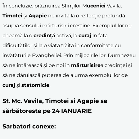
În concluzie, prăznuirea Sfinților M
ucenici
Vavila,
Timotei
și
Agapie
ne invită la o reflecție profundă
asupra sensului mărturisirii creștine. Exemplul lor ne
cheamă la o
credință
activă, la
curaj
în fața
dificultăților și la o viață trăită în conformitate cu
învățăturile Evangheliei. Prin mijlocirile lor, Dumnezeu
să ne întărească și pe noi în
mărturisire
a credinței și
să ne dăruiască puterea de a urma exemplul lor de
curaj
și
statornicie
.
Sf. Mc. Vavila, Timotei şi Agapie se
sărbătoreste pe 24 IANUARIE
Sarbatori conexe: