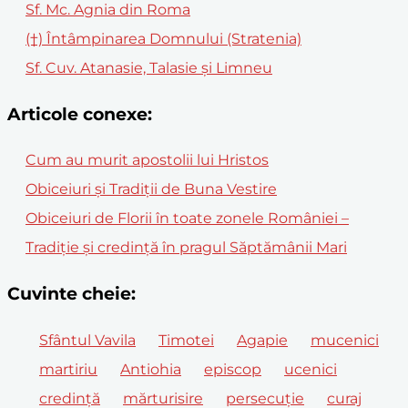
Sf. Mc. Agnia din Roma
(†) Întâmpinarea Domnului (Stratenia)
Sf. Cuv. Atanasie, Talasie şi Limneu
Articole conexe:
Cum au murit apostolii lui Hristos
Obiceiuri și Tradiții de Buna Vestire
Obiceiuri de Florii în toate zonele României –
Tradiție și credință în pragul Săptămânii Mari
Cuvinte cheie:
Sfântul Vavila
Timotei
Agapie
mucenici
martiriu
Antiohia
episcop
ucenici
credință
mărturisire
persecuție
curaj