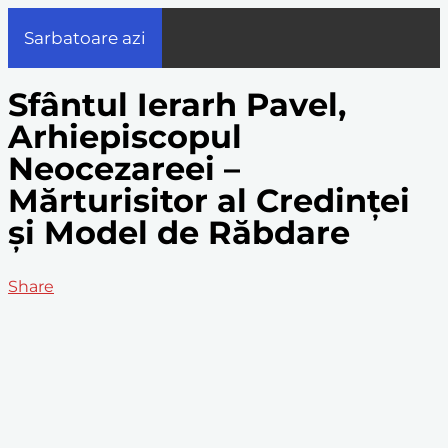
Sarbatoare azi
Sfântul Ierarh Pavel,
Arhiepiscopul
Neocezareei –
Mărturisitor al Credinței
și Model de Răbdare
Share