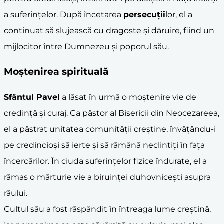
a suferințelor. După încetarea
persecuții
lor, el a
continuat să slujească cu dragoste și dăruire, fiind un
mijlocitor între Dumnezeu și poporul său.
Moștenirea spirituală
Sfântul Pavel
a lăsat în urmă o moștenire vie de
credință și curaj. Ca păstor al Bisericii din Neocezareea,
el a păstrat unitatea comunității creștine, învățându-i
pe credincioși să ierte și să rămână neclintiți în fața
încercărilor. În ciuda suferințelor fizice îndurate, el a
rămas o mărturie vie a biruinței duhovnicești asupra
răului.
Cultul său a fost răspândit în întreaga lume creștină,