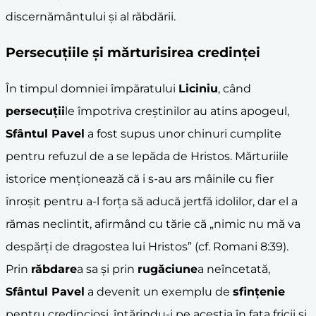
discernământului și al răbdării.
Persecuțiile și mărturisirea credinței
În timpul domniei împăratului
Liciniu
, când
persecuții
le împotriva creștinilor au atins apogeul,
Sfântul Pavel
a fost supus unor chinuri cumplite
pentru refuzul de a se lepăda de Hristos. Mărturiile
istorice menționează că i s-au ars mâinile cu fier
înroșit pentru a-l forța să aducă jertfă idolilor, dar el a
rămas neclintit, afirmând cu tărie că „nimic nu mă va
despărți de dragostea lui Hristos” (cf. Romani 8:39).
Prin
răbdare
a sa și prin
rugăciune
a neîncetată,
Sfântul Pavel
a devenit un exemplu de
sfințenie
pentru credincioși, întărindu-i pe aceștia în fața fricii și