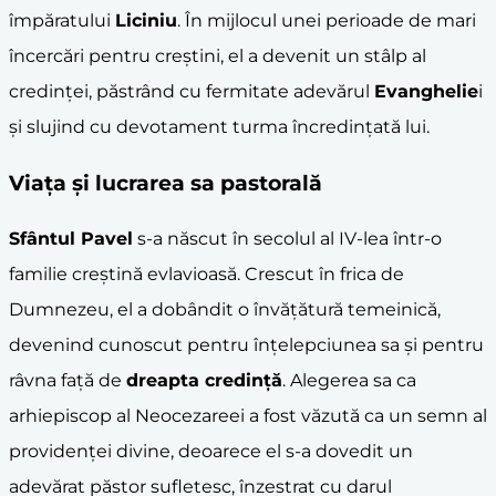
împăratului
Liciniu
. În mijlocul unei perioade de mari
încercări pentru creștini, el a devenit un stâlp al
credinței, păstrând cu fermitate adevărul
Evanghelie
i
și slujind cu devotament turma încredințată lui.
Viața și lucrarea sa pastorală
Sfântul Pavel
s-a născut în secolul al IV-lea într-o
familie creștină evlavioasă. Crescut în frica de
Dumnezeu, el a dobândit o învățătură temeinică,
devenind cunoscut pentru înțelepciunea sa și pentru
râvna față de
dreapta credință
. Alegerea sa ca
arhiepiscop al Neocezareei a fost văzută ca un semn al
providenței divine, deoarece el s-a dovedit un
adevărat păstor sufletesc, înzestrat cu darul