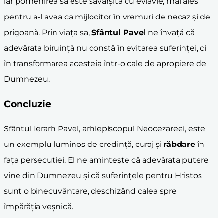
iar pomenirea sa este săvârșită cu evlavie, mai ales
pentru a-l avea ca mijlocitor în vremuri de necaz și de
prigoană. Prin viața sa,
Sfântul Pavel
ne învață că
adevărata biruință nu constă în evitarea suferinței, ci
în transformarea acesteia într-o cale de apropiere de
Dumnezeu.
Concluzie
Sfântul Ierarh Pavel, arhiepiscopul Neocezareei, este
un exemplu luminos de credință, curaj și
răbdare
în
fața persecuției. El ne amintește că adevărata putere
vine din Dumnezeu și că suferințele pentru Hristos
sunt o binecuvântare, deschizând calea spre
împărăția veșnică.