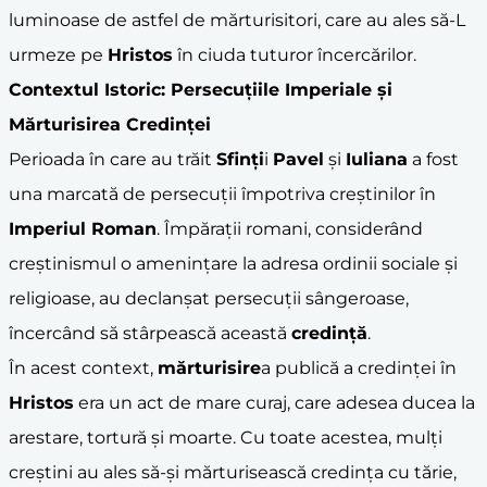
luminoase de astfel de mărturisitori, care au ales să-L
urmeze pe
Hristos
în ciuda tuturor încercărilor.
Contextul Istoric: Persecuțiile Imperiale și
Mărturisirea Credinței
Perioada în care au trăit
Sfinți
i
Pavel
și
Iuliana
a fost
una marcată de persecuții împotriva creștinilor în
Imperiul Roman
. Împărații romani, considerând
creștinismul o amenințare la adresa ordinii sociale și
religioase, au declanșat persecuții sângeroase,
încercând să stârpească această
credință
.
În acest context,
mărturisire
a publică a credinței în
Hristos
era un act de mare curaj, care adesea ducea la
arestare, tortură și moarte. Cu toate acestea, mulți
creștini au ales să-și mărturisească credința cu tărie,