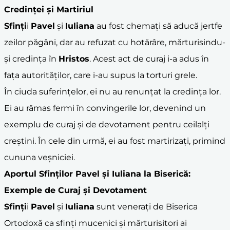
Credinței și Martiriul
Sfinți
i
Pavel
și
Iuliana
au fost chemați să aducă jertfe
zeilor păgâni, dar au refuzat cu hotărâre, mărturisindu-
și credința în
Hristos
. Acest act de curaj i-a adus în
fața autorităților, care i-au supus la torturi grele.
În ciuda suferințelor, ei nu au renunțat la credința lor.
Ei au rămas fermi în convingerile lor, devenind un
exemplu de curaj și de devotament pentru ceilalți
creștini. În cele din urmă, ei au fost martirizați, primind
cununa veșniciei.
Aportul
Sfinți
lor
Pavel
și
Iuliana
la Biserică:
Exemple de Curaj și Devotament
Sfinți
i
Pavel
și
Iuliana
sunt venerați de Biserica
Ortodoxă ca sfinți mucenici și mărturisitori ai