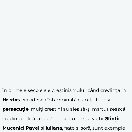
În primele secole ale creștinismului, când credința în
Hristos
era adesea întâmpinată cu ostilitate și
persecuție
, mulți creștini au ales să-și mărturisească
credința până la capăt, chiar cu prețul vieții.
Sfinți
i
Mucenici
Pavel
și
Iuliana
, frate și soră, sunt exemple