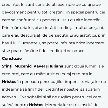
credinței. Ei sunt considerați exemple de curaj și de
devotament pentru toți creștinii, în special pentru cei
care se confruntă cu persecuții sau cu alte încercări.
Prin mărturia lor, ei au întărit credința multor creștini,
care erau descurajați de persecuții. Ei au arătat că, prin
harul lui Dumnezeu, se poate înfrunta orice încercare
și se poate rămâne fidel credinței ortodoxe.
Concluzie
Sfinți
i
Mucenici
Pavel
și
Iuliana
sunt două lumini ale
credinței, care au mărturisit cu curaj credința în
Hristos
în perioada persecuțiilor imperiale. Viața lor ne
îndeamnă să fim fideli credinței noastre, să apărăm
adevărul Evangheliei și să ne rugăm pentru cei care
suferă pentru
Hristos
. Memoria lor este cinstită de