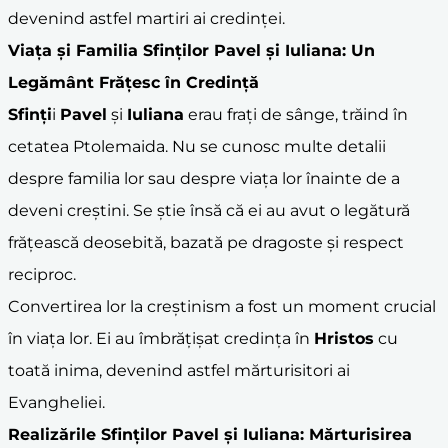
devenind astfel martiri ai credinței.
Viața și Familia
Sfinți
lor
Pavel
și
Iuliana
: Un
Legământ Frățesc în Credință
Sfinți
i
Pavel
și
Iuliana
erau frați de sânge, trăind în
cetatea Ptolemaida. Nu se cunosc multe detalii
despre familia lor sau despre viața lor înainte de a
deveni creștini. Se știe însă că ei au avut o legătură
frățească deosebită, bazată pe dragoste și respect
reciproc.
Convertirea lor la creștinism a fost un moment crucial
în viața lor. Ei au îmbrățișat credința în
Hristos
cu
toată inima, devenind astfel mărturisitori ai
Evangheliei.
Realizările
Sfinți
lor
Pavel
și
Iuliana
: Mărturisirea