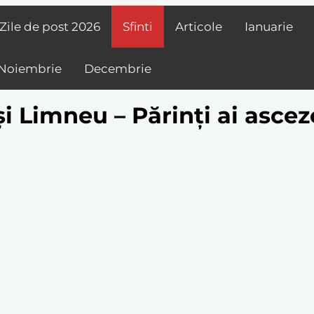
Zile de post
2026
Sfinti
Articole
Ianuarie
Noiembrie
Decembrie
și Limneu – Părinți ai ascez