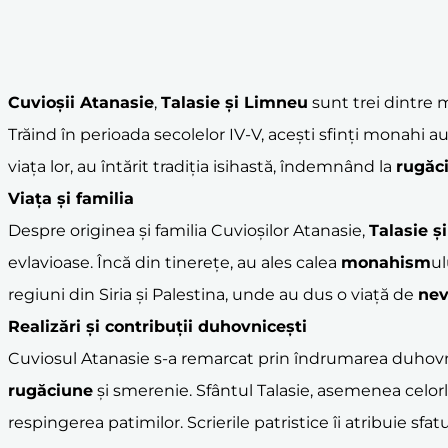
Cuvioșii Atanasie
,
Talasie și Limneu
sunt trei dintre m
Trăind în perioada secolelor IV-V, acești sfinți monahi au
viața lor, au întărit tradiția isihastă, îndemnând la
rugăc
Viața și familia
Despre originea și familia Cuvioșilor Atanasie,
Talasie ș
evlavioase. Încă din tinerețe, au ales calea
monahism
ul
regiuni din Siria și Palestina, unde au dus o viață de
nev
Realizări și contribuții duhovnicești
Cuviosul Atanasie s-a remarcat prin îndrumarea duhovni
rugăciune
și smerenie. Sfântul Talasie, asemenea celorl
respingerea patimilor. Scrierile patristice îi atribuie s