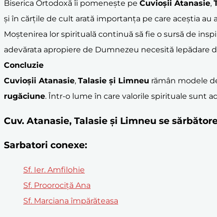
Biserica Ortodoxă îi pomenește pe
Cuvioșii Atanasie
,
și în cărțile de cult arată importanța pe care aceștia au
Moștenirea lor spirituală continuă să fie o sursă de inspi
adevărata apropiere de Dumnezeu necesită lepădare de
Concluzie
Cuvioșii Atanasie
,
Talasie și Limneu
rămân modele de 
rugăciune
. Într-o lume în care valorile spirituale sunt 
Cuv. Atanasie, Talasie şi Limneu se sărbăto
Sarbatori conexe:
Sf. Ier. Amfilohie
Sf. Proorociţă Ana
Sf. Marciana împărăteasa