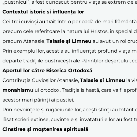
„pustnicul”, a fost cunoscut pentru viața sa extrem de as
Contextul istoric și influența lor
Cei trei cuvioși au trăit într-o perioadă de mari frămân
precum cele referitoare la natura lui Hristos, în special
precum Atanasie,
Talasie și Limneu
au avut un rol cruc
Prin exemplul lor, aceștia au influențat profund viața m
departe tradițiile pustnicești ale Părinților deșertului, co
Aportul lor către Biserica Ortodoxă
Contribuția Cuvioșilor Atanasie,
Talasie și Limneu
la vi
monahism
ului ortodox. Tradiția isihastă, care va fi ap
acestor mari părinți ai pustiei.
Prin nevoințele și rugăciunile lor, acești sfinți au înt
lăsat scrieri extinse, cuvintele și învățăturile lor au fost 
Cinstirea și moștenirea spirituală