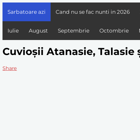
Sarbatoare azi
Cand nu se fac nunti in
2026
Iulie
August
Septembrie
Octombrie
Cuvioșii Atanasie, Talasie 
Share