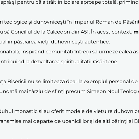
pră și pentru că a trăit în izolare aproape totală, primind
tări teologice și duhovnicești în Imperiul Roman de Răsări
 după Conciliul de la Calcedon din 451. În acest context,
m
ial în păstrarea vieții duhovnicești autentice.
onahală, inspirând comunități întregi să urmeze calea asc
ntribuind la dezvoltarea spiritualității răsăritene.
ața Bisericii nu se limitează doar la exemplul personal de 
rofundată mai târziu de sfinți precum Simeon Noul Teolog și
ărit duhul monastic și au oferit modele de viețuire duhovn
transmise mai departe de ucenicii lor și de alți părinți ai Bis