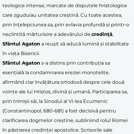
teologice intense, marcate de disputele hristologice
care zguduiau unitatea creștină. Cu toate acestea,
prin înțelepciunea sa, prin evlavia profundă și printr-o
neclintită mărturisire a adevărului de
credință
,
Sfântul Agaton
a reușit să aducă lumină și stabilitate
în viața Bisericii.
Sfântul Agaton
s-a distins prin contribuția sa
esențială la condamnarea ereziei monotelite,
afirmând clar învățătura ortodoxă despre cele două
voințe ale lui Hristos, divină și umană. Participarea sa,
prin trimișii săi, la Sinodul al VI-lea Ecumenic
(Constantinopol, 680-681) a fost decisivă pentru
clarificarea dogmelor creștine, subliniind rolul Romei
în păstrarea credinței apostolice. Scrisorile sale