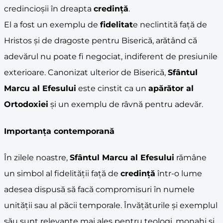
credincioșii în dreapta
credință
.
El a fost un exemplu de
fidelitat
e neclintită față de
Hristos și de dragoste pentru Biserică, arătând că
adevărul nu poate fi negociat, indiferent de presiunile
exterioare. Canonizat ulterior de Biserică,
Sfântul
Marcu al Efesului
este cinstit ca un
apărător al
Ortodoxiei
și un exemplu de râvnă pentru adevăr.
Importanța contemporană
În zilele noastre,
Sfântul Marcu al Efesului
rămâne
un simbol al fidelității față de
credință
într-o lume
adesea dispusă să facă compromisuri în numele
unității sau al păcii temporale. Învățăturile și exemplul
său sunt relevante mai ales pentru teologi, monahi și