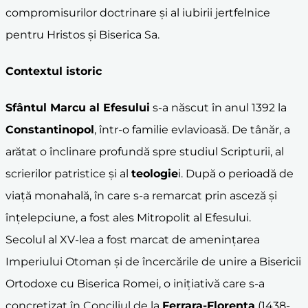
compromisurilor doctrinare și al iubirii jertfelnice
pentru Hristos și Biserica Sa.
Contextul istoric
Sfântul Marcu al Efesului
s-a născut în anul 1392 la
Constantinopol
, într-o familie evlavioasă. De tânăr, a
arătat o înclinare profundă spre studiul Scripturii, al
scrierilor patristice și al
teologie
i. După o perioadă de
viață monahală, în care s-a remarcat prin asceză și
înțelepciune, a fost ales Mitropolit al Efesului.
Secolul al XV-lea a fost marcat de amenințarea
Imperiului Otoman și de încercările de unire a Bisericii
Ortodoxe cu Biserica Romei, o inițiativă care s-a
concretizat în Conciliul de la
Ferrara-Florența
(1438-