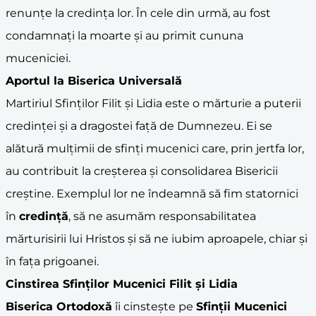
renunțe la credința lor. În cele din urmă, au fost
condamnați la moarte și au primit cununa
muceniciei.
Aportul la Biserica Universală
Martiriul Sfinților Filit și Lidia este o mărturie a puterii
credinței și a dragostei față de Dumnezeu. Ei se
alătură mulțimii de sfinți mucenici care, prin jertfa lor,
au contribuit la creșterea și consolidarea Bisericii
creștine. Exemplul lor ne îndeamnă să fim statornici
în
credință
, să ne asumăm responsabilitatea
mărturisirii lui Hristos și să ne iubim aproapele, chiar și
în fața prigoanei.
Cinstirea Sfinților Mucenici Filit și Lidia
Biserica Ortodoxă
îi cinstește pe
Sfinții Mucenici