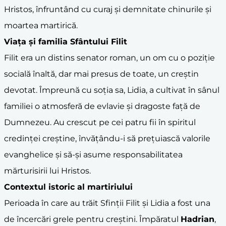
Hristos, înfruntând cu curaj și demnitate chinurile și
moartea martirică.
Viața și familia Sfântului Filit
Filit era un distins senator roman, un om cu o poziție
socială înaltă, dar mai presus de toate, un creștin
devotat. Împreună cu soția sa, Lidia, a cultivat în sânul
familiei o atmosferă de evlavie și dragoste față de
Dumnezeu. Au crescut pe cei patru fii în spiritul
credinței creștine, învățându-i să prețuiască valorile
evanghelice și să-și asume responsabilitatea
mărturisirii lui Hristos.
Contextul istoric al
martiriu
lui
Perioada în care au trăit Sfinții Filit și Lidia a fost una
de încercări grele pentru creștini. Împăratul
Hadrian
,