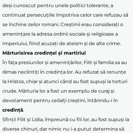
deși cunoscut pentru unele politici tolerante, a
continuat persecuțiile împotriva celor care refuzau să
se închine zeilor romani. Creștinii erau considerați o
amenințare la adresa ordinii sociale și religioase a
Imperiului, fiind acuzați de ateism și de alte crime.
Mărturisirea credinței și
martiriu
l
În fața presiunilor și amenințărilor, Filit și familia sa au
rămas neclintiți în credința lor. Au refuzat să renunțe
la Hristos, chiar și atunci când au fost supuși la torturi
crude. Mărturia lor a fost un exemplu de curaj și
devotament pentru ceilalți creștini, întărindu-i în
credință
.
Sfinții Filit și Lidia, împreună cu fiii lor, au fost supuși la
diverse chinuri, dar nimic nu i-a putut determina să