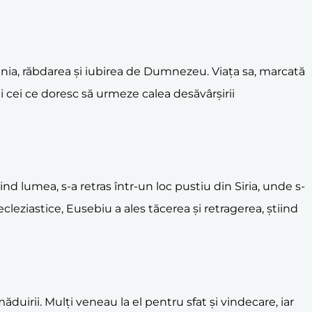
renia, răbdarea și iubirea de Dumnezeu. Viața sa, marcată
 cei ce doresc să urmeze calea desăvârșirii
sind lumea, s-a retras într-un loc pustiu din Siria, unde s-
cleziastice, Eusebiu a ales tăcerea și retragerea, știind
ăduirii. Mulți veneau la el pentru sfat și vindecare, iar