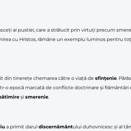
sceți ai pustiei, care a strălucit prin virtuți precum sme
unirea cu Hristos, rămâne un exemplu luminos pentru toți
it din tinerețe chemarea către o viață de
sfințenie
. Pără
ntr-o epocă marcată de conflicte doctrinare și frământări e
pătimire
și
smerenie
.
iu
a primit darul
discernământ
ului duhovnicesc și al tăm