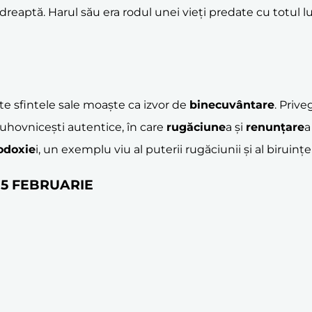
ea dreaptă. Harul său era rodul unei vieți predate cu totu
ite sfintele sale moaște ca izvor de
binecuvântare
. Priv
duhovnicești autentice, în care
rugăciune
a și
renunțare
a
odoxie
i, un exemplu viu al puterii rugăciunii și al biruinț
e 15 FEBRUARIE