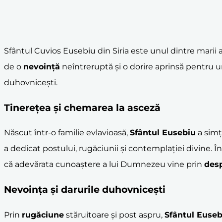
Sfântul Cuvios Eusebiu din Siria este unul dintre marii a
de o
nevoință
neîntreruptă și o dorire aprinsă pentru 
duhovnicești.
Tinerețea și chemarea la
asceză
Născut într-o familie evlavioasă,
Sfântul Eusebiu
a simț
a dedicat postului, rugăciunii și contemplației divine. Î
că adevărata cunoaștere a lui Dumnezeu vine prin
des
Nevoința și darurile duhovnicești
Prin
rugăciune
stăruitoare și post aspru,
Sfântul Euseb