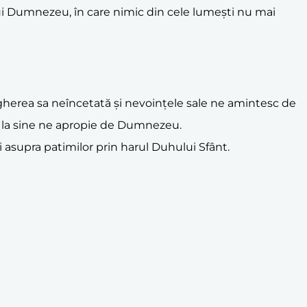
l lui Dumnezeu, în care nimic din cele lumești nu mai
egherea sa neîncetată și nevoințele sale ne amintesc de
 la sine ne apropie de Dumnezeu.
ei asupra patimilor prin harul Duhului Sfânt.