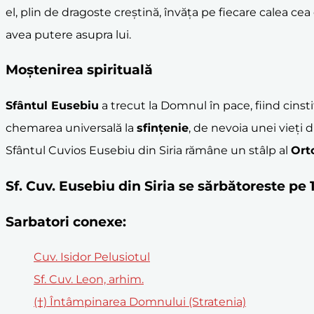
el, plin de dragoste creștină, învăța pe fiecare calea c
avea putere asupra lui.
Moștenirea spirituală
Sfântul Eusebiu
a trecut la Domnul în pace, fiind cinst
chemarea universală la
sfințenie
, de nevoia unei vieți 
Sfântul Cuvios Eusebiu din Siria rămâne un stâlp al
Ort
Sf. Cuv. Eusebiu din Siria se sărbătoreste p
Sarbatori conexe:
Cuv. Isidor Pelusiotul
Sf. Cuv. Leon, arhim.
(†) Întâmpinarea Domnului (Stratenia)