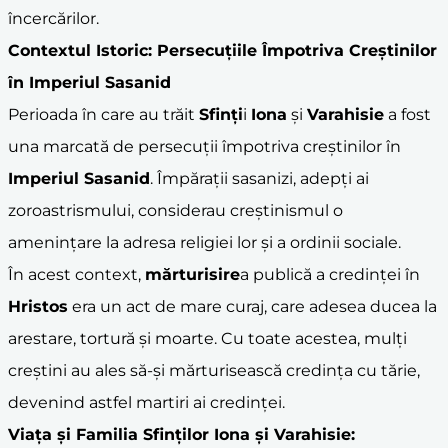
încercărilor.
Contextul Istoric: Persecuțiile Împotriva Creștinilor
în
Imperiul Sasanid
Perioada în care au trăit
Sfinți
i
Iona
și
Varahisie
a fost
una marcată de persecuții împotriva creștinilor în
Imperiul Sasanid
. Împărații sasanizi, adepți ai
zoroastrismului, considerau creștinismul o
amenințare la adresa religiei lor și a ordinii sociale.
În acest context,
mărturisire
a publică a credinței în
Hristos
era un act de mare curaj, care adesea ducea la
arestare, tortură și moarte. Cu toate acestea, mulți
creștini au ales să-și mărturisească credința cu tărie,
devenind astfel martiri ai credinței.
Viața și Familia
Sfinți
lor
Iona
și
Varahisie
: