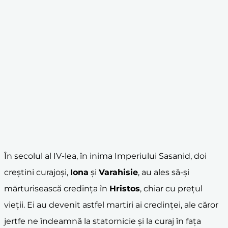
În secolul al IV-lea, în inima Imperiului Sasanid, doi
creștini curajoși,
Iona
și
Varahisie
, au ales să-și
mărturisească credința în
Hristos
, chiar cu prețul
vieții. Ei au devenit astfel martiri ai credinței, ale căror
jertfe ne îndeamnă la statornicie și la curaj în fața