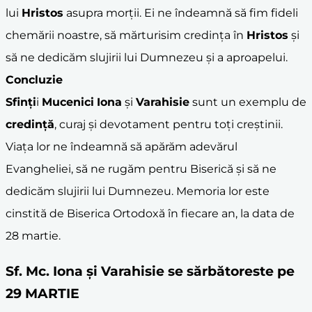
lui
Hristos
asupra morții. Ei ne îndeamnă să fim fideli
chemării noastre, să mărturisim credința în
Hristos
și
să ne dedicăm slujirii lui Dumnezeu și a aproapelui.
Concluzie
Sfinți
i
Mucenici
Iona
și
Varahisie
sunt un exemplu de
credință
, curaj și devotament pentru toți creștinii.
Viața lor ne îndeamnă să apărăm adevărul
Evangheliei, să ne rugăm pentru Biserică și să ne
dedicăm slujirii lui Dumnezeu. Memoria lor este
cinstită de Biserica Ortodoxă în fiecare an, la data de
28 martie.
Sf. Mc. Iona și Varahisie se sărbătoreste pe
29 MARTIE