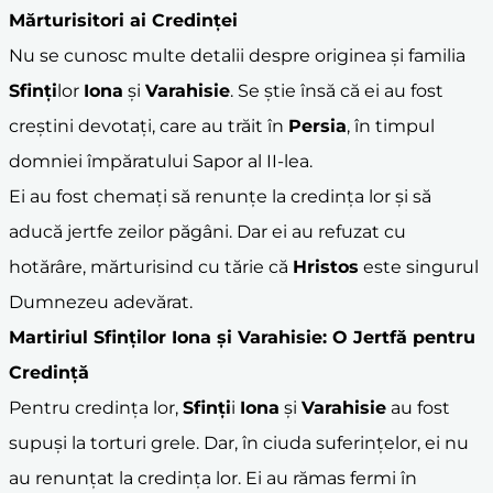
Mărturisitori ai Credinței
Nu se cunosc multe detalii despre originea și familia
Sfinți
lor
Iona
și
Varahisie
. Se știe însă că ei au fost
creștini devotați, care au trăit în
Persia
, în timpul
domniei împăratului Sapor al II-lea.
Ei au fost chemați să renunțe la credința lor și să
aducă jertfe zeilor păgâni. Dar ei au refuzat cu
hotărâre, mărturisind cu tărie că
Hristos
este singurul
Dumnezeu adevărat.
Martiriul
Sfinți
lor
Iona
și
Varahisie
: O Jertfă pentru
Credință
Pentru credința lor,
Sfinți
i
Iona
și
Varahisie
au fost
supuși la torturi grele. Dar, în ciuda suferințelor, ei nu
au renunțat la credința lor. Ei au rămas fermi în