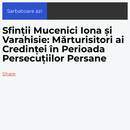
Sarbatoare azi
Sfinții Mucenici Iona și
Varahisie: Mărturisitori ai
Credinței în Perioada
Persecuțiilor Persane
Share