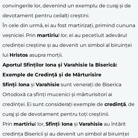
convingerile lor, devenind un exemplu de curaj și de
devotament pentru ceilalți creștini.
În cele din urmă, ei au fost martirizați, primind cununa
veșniciei. Prin
martiriu
l lor, ei au pecetluit adevărul
credinței creștine și au devenit un simbol al biruinței
lui
Hristos
asupra morții.
Aportul
Sfinți
lor
Iona
și
Varahisie
la Biserică:
Exemple de Credință și de Mărturisire
Sfinți
i
Iona
și
Varahisie
sunt venerați de Biserica
Ortodoxă ca sfinți mucenici și mărturisitori ai
credinței. Ei sunt considerați exemple de
credință
, de
curaj și de devotament pentru toți creștinii.
Prin
martiriu
l lor,
Sfinți
i
Iona
și
Varahisie
au întărit
credința Bisericii și au devenit un simbol al biruinței