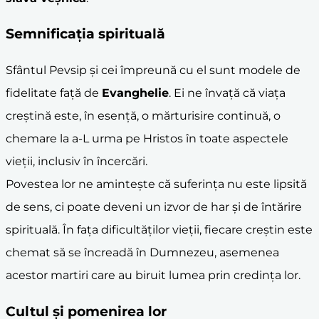
Semnificația spirituală
Sfântul Pevsip și cei împreună cu el sunt modele de
fidelitate față de
Evanghelie
. Ei ne învață că viața
creștină este, în esență, o mărturisire continuă, o
chemare la a-L urma pe Hristos în toate aspectele
vieții, inclusiv în încercări.
Povestea lor ne amintește că suferința nu este lipsită
de sens, ci poate deveni un izvor de har și de întărire
spirituală. În fața dificultăților vieții, fiecare creștin este
chemat să se încreadă în Dumnezeu, asemenea
acestor martiri care au biruit lumea prin credința lor.
Cultul și pomenirea lor