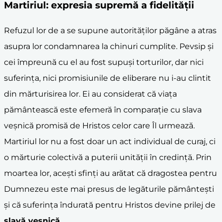
Martiriul: expresia supremă a fidelității
Refuzul lor de a se supune autorităților păgâne a atras
asupra lor condamnarea la chinuri cumplite. Pevsip și
cei împreună cu el au fost supuși torturilor, dar nici
suferința, nici promisiunile de eliberare nu i-au clintit
din mărturisirea lor. Ei au considerat că viața
pământească este efemeră în comparație cu slava
veșnică promisă de Hristos celor care Îl urmează.
Martiriul lor nu a fost doar un act individual de curaj, ci
o mărturie colectivă a puterii unității în credință. Prin
moartea lor, acești sfinți au arătat că dragostea pentru
Dumnezeu este mai presus de legăturile pământești
și că suferința îndurată pentru Hristos devine prilej de
slavă veșnică
.