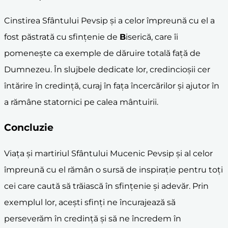
Cinstirea Sfântului Pevsip și a celor împreună cu el a
fost păstrată cu sfințenie de
B
iserică, care îi
pomenește ca exemple de dăruire totală față de
Dumnezeu. În slujbele dedicate lor, credincioșii cer
întărire în credință, curaj în fața încercărilor și ajutor în
a rămâne statornici pe calea mântuirii.
Concluzie
Viața și martiriul Sfântului Mucenic Pevsip și al celor
împreună cu el rămân o sursă de inspirație pentru toți
cei care caută să trăiască în sfințenie și adevăr. Prin
exemplul lor, acești sfinți ne încurajează să
perseverăm în credință și să ne încredem în