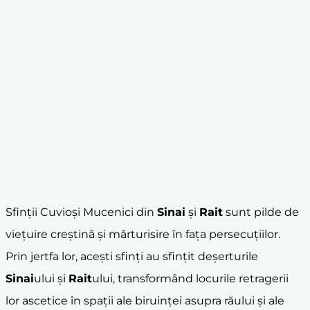
Sfinții Cuvioși Mucenici din
Sinai
și
Rait
sunt pilde de
viețuire creștină și mărturisire în fața persecuțiilor.
Prin jertfa lor, acești sfinți au sfințit deșerturile
Sinai
ului și
Rait
ului, transformând locurile retragerii
lor ascetice în spații ale biruinței asupra răului și ale