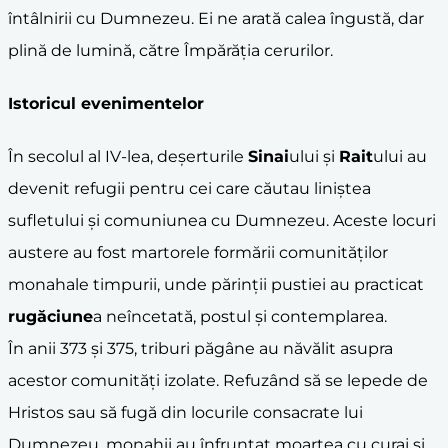
întâlnirii cu Dumnezeu. Ei ne arată calea îngustă, dar
plină de lumină, către Împărăția cerurilor.
Istoricul evenimentelor
În secolul al IV-lea, deșerturile
Sinai
ului și
Rait
ului au
devenit refugii pentru cei care căutau liniștea
sufletului și comuniunea cu Dumnezeu. Aceste locuri
austere au fost martorele formării comunităților
monahale timpurii, unde părinții pustiei au practicat
rugăciune
a neîncetată, postul și contemplarea.
În anii 373 și 375, triburi păgâne au năvălit asupra
acestor comunități izolate. Refuzând să se lepede de
Hristos sau să fugă din locurile consacrate lui
Dumnezeu, monahii au înfruntat moartea cu curaj și