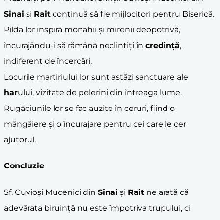
Sinai
și
Rait
continuă să fie mijlocitori pentru Biserică.
Pilda lor inspiră monahii și mirenii deopotrivă,
încurajându-i să rămână neclintiți în
credință
,
indiferent de încercări.
Locurile martiriului lor sunt astăzi sanctuare ale
har
ului, vizitate de pelerini din întreaga lume.
Rugăciunile lor se fac auzite în ceruri, fiind o
mângâiere și o încurajare pentru cei care le cer
ajutorul.
Concluzie
Sf. Cuvioși Mucenici din
Sinai
și
Rait
ne arată că
adevărata biruință nu este împotriva trupului, ci