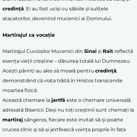
credință
. Ei au fost uciși cu săbiile și sulițele
atacatorilor, devenind mucenici ai Domnului.
Martirajul ca vocație
Martirajul Cuvioșilor Mucenici din
Sinai
și
Rait
reflectă
esența vieții creștine – dăruirea totală lui Dumnezeu.
Acești părinți au ales să moară pentru
credință
,
demonstrând că viața trăită în Hristos transcende
moartea fizică.
Această chemare la
jertfă
este o chemare universală
adresată Bisericii. Deși nu toți creștinii sunt chemați la
martiraj
sângeros, fiecare este invitat să-și poarte
crucea zilnic și să-și jertfească voința proprie în fața