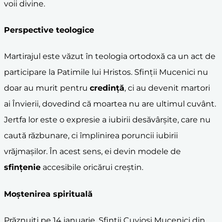
voii divine.
Perspective teologice
Martirajul este văzut în teologia ortodoxă ca un act de
participare la Patimile lui Hristos. Sfinții Mucenici nu
doar au murit pentru
credință
, ci au devenit martori
ai Învierii, dovedind că moartea nu are ultimul cuvânt.
Jertfa lor este o expresie a iubirii desăvârșite, care nu
caută răzbunare, ci împlinirea poruncii iubirii
vrăjmașilor. În acest sens, ei devin modele de
sfințenie
accesibile oricărui creștin.
Moștenirea spirituală
Prăznuiți pe 14 ianuarie, Sfinții Cuvioși Mucenici din