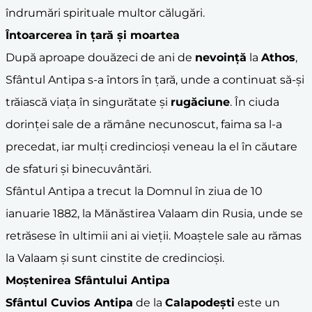
îndrumări spirituale multor călugări.
Întoarcerea în țară și moartea
După aproape douăzeci de ani de
nevoință
la
Athos
,
Sfântul Antipa s-a întors în țară, unde a continuat să-și
trăiască viața în singurătate și
rugăciune
. În ciuda
dorinței sale de a rămâne necunoscut, faima sa l-a
precedat, iar mulți credincioși veneau la el în căutare
de sfaturi și binecuvântări.
Sfântul Antipa a trecut la Domnul în ziua de 10
ianuarie 1882, la Mănăstirea Valaam din Rusia, unde se
retrăsese în ultimii ani ai vieții. Moaștele sale au rămas
la Valaam și sunt cinstite de credincioși.
Moștenirea Sfântului Antipa
Sfântul Cuvios Antipa
de la
Calapodești
este un