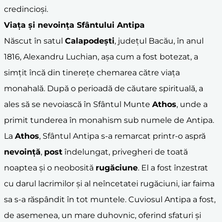
credincioși.
Viața și nevoința Sfântului Antipa
Născut în satul
Calapodești
, județul Bacău, în anul
1816, Alexandru Luchian, așa cum a fost botezat, a
simțit încă din tinerețe chemarea către viața
monahală. După o perioadă de căutare spirituală, a
ales să se nevoiască în Sfântul Munte
Athos
, unde a
primit tunderea în monahism sub numele de Antipa.
La
Athos
, Sfântul Antipa s-a remarcat printr-o aspră
nevoință
,
post
îndelungat, privegheri de toată
noaptea și o neobosită
rugăciune
. El a fost înzestrat
cu darul lacrimilor și al neîncetatei rugăciuni, iar faima
sa s-a răspândit în tot muntele. Cuviosul Antipa a fost,
de asemenea, un mare duhovnic, oferind sfaturi și