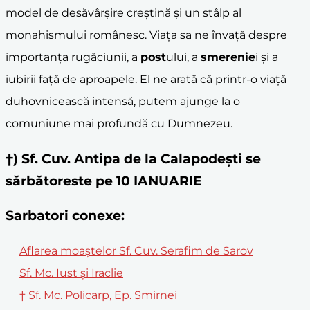
model de desăvârșire creștină și un stâlp al
monahismului românesc. Viața sa ne învață despre
importanța rugăciunii, a
post
ului, a
smerenie
i și a
iubirii față de aproapele. El ne arată că printr-o viață
duhovnicească intensă, putem ajunge la o
comuniune mai profundă cu Dumnezeu.
†) Sf. Cuv. Antipa de la Calapodeşti se
sărbătoreste pe 10 IANUARIE
Sarbatori conexe:
Aflarea moaștelor Sf. Cuv. Serafim de Sarov
Sf. Mc. Iust și Iraclie
† Sf. Mc. Policarp, Ep. Smirnei