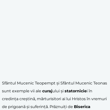
Sfântul Mucenic Teopempt și Sfântul Mucenic Teonas
sunt exemple vii ale
curaj
ului și
statornicie
i în
credința creștină, mărturisitori ai lui Hristos în vremuri
de prigoană și suferință. Prăznuiți de
Biserica