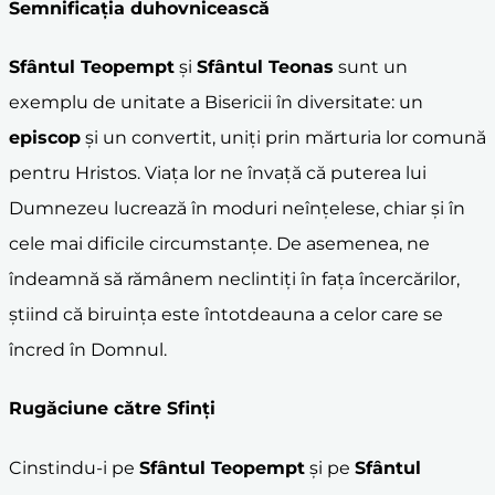
Semnificația duhovnicească
Sfântul Teopempt
și
Sfântul Teonas
sunt un
exemplu de unitate a Bisericii în diversitate: un
episcop
și un convertit, uniți prin mărturia lor comună
pentru Hristos. Viața lor ne învață că puterea lui
Dumnezeu lucrează în moduri neînțelese, chiar și în
cele mai dificile circumstanțe. De asemenea, ne
îndeamnă să rămânem neclintiți în fața încercărilor,
știind că biruința este întotdeauna a celor care se
încred în Domnul.
Rugăciune către Sfinți
Cinstindu-i pe
Sfântul Teopempt
și pe
Sfântul