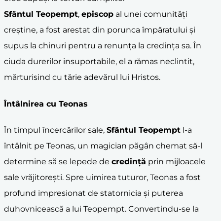
Sfântul Teopempt
,
episcop
al unei comunități
creștine, a fost arestat din porunca împăratului și
supus la chinuri pentru a renunța la credința sa. În
ciuda durerilor insuportabile, el a rămas neclintit,
mărturisind cu tărie adevărul lui Hristos.
Întâlnirea cu Teonas
În timpul încercărilor sale,
Sfântul Teopempt
l-a
întâlnit pe Teonas, un magician păgân chemat să-l
determine să se lepede de
credință
prin mijloacele
sale vrăjitorești. Spre uimirea tuturor, Teonas a fost
profund impresionat de statornicia și puterea
duhovnicească a lui Teopempt. Convertindu-se la