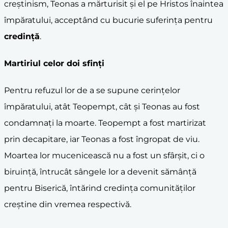
creștinism, Teonas a mărturisit și el pe Hristos înaintea
împăratului, acceptând cu bucurie suferința pentru
credință
.
Martiriul celor doi sfinți
Pentru refuzul lor de a se supune cerințelor
împăratului, atât Teopempt, cât și Teonas au fost
condamnați la moarte. Teopempt a fost martirizat
prin decapitare, iar Teonas a fost îngropat de viu.
Moartea lor mucenicească nu a fost un sfârșit, ci o
biruință, întrucât sângele lor a devenit sămânță
pentru Biserică, întărind credința comunităților
creștine din vremea respectivă.