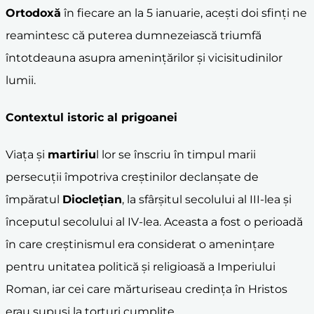
Ortodoxă
în fiecare an la 5 ianuarie, acești doi sfinți ne
reamintesc că puterea dumnezeiască triumfă
întotdeauna asupra amenințărilor și vicisitudinilor
lumii.
Contextul istoric al prigoanei
Viața și
martiriu
l lor se înscriu în timpul marii
persecuții împotriva creștinilor declanșate de
împăratul
Dioclețian
, la sfârșitul secolului al III-lea și
începutul secolului al IV-lea. Aceasta a fost o perioadă
în care creștinismul era considerat o amenințare
pentru unitatea politică și religioasă a Imperiului
Roman, iar cei care mărturiseau credința în Hristos
erau supuși la torturi cumplite.