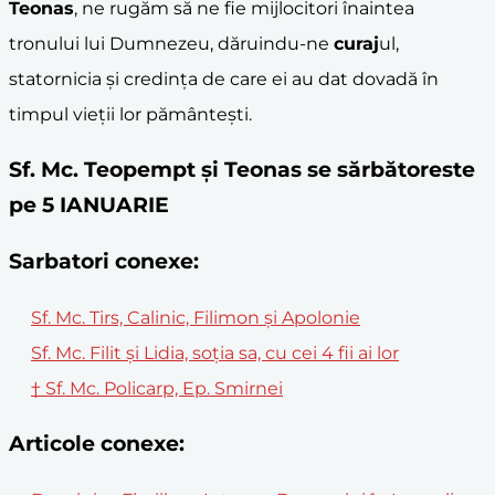
Teonas
, ne rugăm să ne fie mijlocitori înaintea
tronului lui Dumnezeu, dăruindu-ne
curaj
ul,
statornicia și credința de care ei au dat dovadă în
timpul vieții lor pământești.
Sf. Mc. Teopempt și Teonas se sărbătoreste
pe 5 IANUARIE
Sarbatori conexe:
Sf. Mc. Tirs, Calinic, Filimon și Apolonie
Sf. Mc. Filit și Lidia, soția sa, cu cei 4 fii ai lor
† Sf. Mc. Policarp, Ep. Smirnei
Articole conexe: