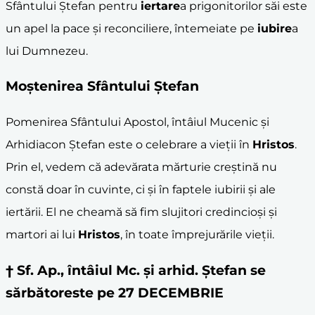
Sfântului Ștefan pentru
iertare
a prigonitorilor săi este
un apel la pace și reconciliere, întemeiate pe
iubire
a
lui Dumnezeu.
Moștenirea Sfântului Ștefan
Pomenirea Sfântului Apostol, întâiul Mucenic și
Arhidiacon Ștefan este o celebrare a vieții în
Hristos
.
Prin el, vedem că adevărata mărturie creștină nu
constă doar în cuvinte, ci și în faptele iubirii și ale
iertării. El ne cheamă să fim slujitori credincioși și
martori ai lui
Hristos
, în toate împrejurările vieții.
† Sf. Ap., întâiul Mc. și arhid. Ștefan se
sărbătoreste pe 27 DECEMBRIE