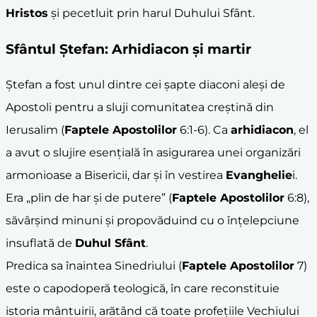
Hristos
și pecetluit prin harul Duhului Sfânt.
Sfântul Ștefan
: Arhidiacon și martir
Ștefan a fost unul dintre cei șapte diaconi aleși de
Apostoli pentru a sluji comunitatea creștină din
Ierusalim (
Faptele Apostolilor
6:1-6). Ca
arhidiacon
, el
a avut o slujire esențială în asigurarea unei organizări
armonioase a Bisericii, dar și în vestirea
Evanghelie
i.
Era „plin de har și de putere” (
Faptele Apostolilor
6:8),
săvârșind minuni și propovăduind cu o înțelepciune
insuflată de
Duhul Sfânt
.
Predica sa înaintea Sinedriului (
Faptele Apostolilor
7)
este o capodoperă teologică, în care reconstituie
istoria mântuirii, arătând că toate profețiile Vechiului