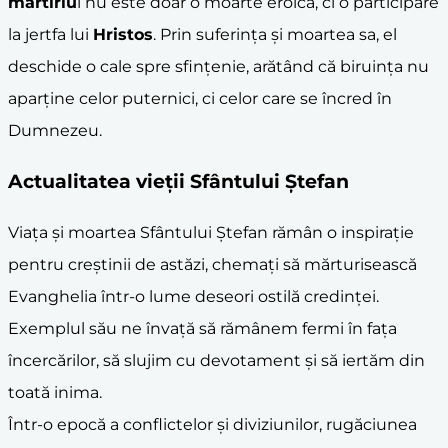
martiriu
l nu este doar o moarte eroică, ci o participare
la jertfa lui
Hristos
. Prin suferința și moartea sa, el
deschide o cale spre sfințenie, arătând că biruința nu
aparține celor puternici, ci celor care se încred în
Dumnezeu.
Actualitatea vieții Sfântului Ștefan
Viața și moartea Sfântului Ștefan rămân o inspirație
pentru creștinii de astăzi, chemați să mărturisească
Evanghelia într-o lume deseori ostilă credinței.
Exemplul său ne învață să rămânem fermi în fața
încercărilor, să slujim cu devotament și să iertăm din
toată inima.
Într-o epocă a conflictelor și diviziunilor, rugăciunea