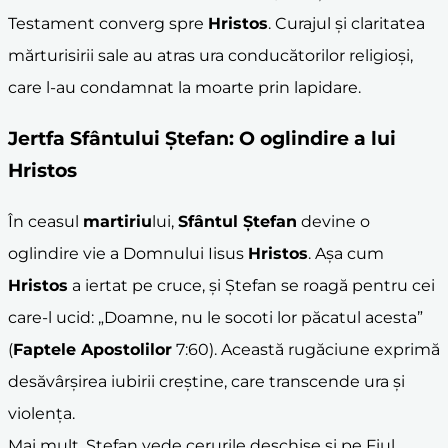
Testament converg spre
Hristos
. Curajul și claritatea
mărturisirii sale au atras ura conducătorilor religioși,
care l-au condamnat la moarte prin lapidare.
Jertfa Sfântului Ștefan: O oglindire a lui
Hristos
În ceasul
martiriu
lui,
Sfântul Ștefan
devine o
oglindire vie a Domnului Iisus
Hristos
. Așa cum
Hristos
a iertat pe cruce, și Ștefan se roagă pentru cei
care-l ucid: „Doamne, nu le socoti lor păcatul acesta”
(
Faptele Apostolilor
7:60). Această rugăciune exprimă
desăvârșirea iubirii creștine, care transcende ura și
violența.
Mai mult, Ștefan vede cerurile deschise și pe Fiul