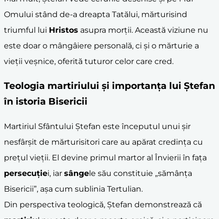
Omului stând de-a dreapta Tatălui, mărturisind
triumful lui
Hristos
asupra morții. Această viziune nu
este doar o mângâiere personală, ci și o mărturie a
vieții veșnice, oferită tuturor celor care cred.
Teologia
martiriu
lui și importanța lui Ștefan
în istoria Bisericii
Martiriul Sfântului Ștefan este începutul unui șir
nesfârșit de mărturisitori care au apărat credința cu
prețul vieții. El devine primul martor al Învierii în fața
persecuție
i, iar
sânge
le său constituie „sămânța
Bisericii”, așa cum sublinia Tertulian.
Din perspectiva teologică, Ștefan demonstrează că