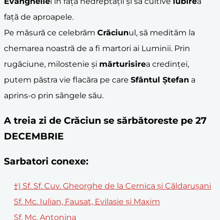
Evanghelie
i în fața nedreptății și să cultive
iubire
a
față de aproapele.
Pe măsură ce celebrăm
Crăciun
ul, să medităm la
chemarea noastră de a fi martori ai Luminii. Prin
rugăciune, milostenie și
mărturisire
a credinței,
putem păstra vie flacăra pe care
Sfântul Ștefan
a
aprins-o prin sângele său.
A treia zi de Crăciun se sărbătoreste pe 27
DECEMBRIE
Sarbatori conexe:
†) Sf. Sf. Cuv. Gheorghe de la Cernica şi Căldaruşani
Sf. Mc. Iulian, Fausat, Evilasie şi Maxim
Sf. Mc. Antonina