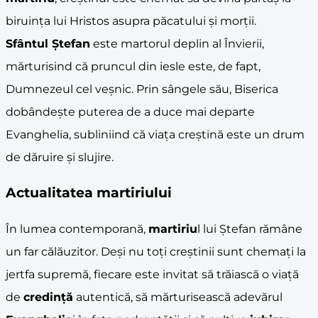
biruința lui Hristos asupra păcatului și morții.
Sfântul Ștefan
este martorul deplin al Învierii,
mărturisind că pruncul din iesle este, de fapt,
Dumnezeul cel veșnic. Prin sângele său, Biserica
dobândește puterea de a duce mai departe
Evanghelia, subliniind că viața creștină este un drum
de dăruire și slujire.
Actualitatea
martiriu
lui
În lumea contemporană,
martiriu
l lui Ștefan rămâne
un far călăuzitor. Deși nu toți creștinii sunt chemați la
jertfa supremă, fiecare este invitat să trăiască o viață
de
credință
autentică, să mărturisească adevărul