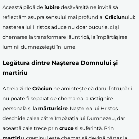
Această pildă de
iubire
desăvârșită ne invită să
reflectăm asupra sensului mai profund al
Crăciun
ului:
nașterea lui Hristos aduce nu doar bucurie, ci și
chemarea la transformare lăuntrică, la împărtășirea
luminii dumnezeiești în lume.
Legătura dintre
Nașterea Domnului
și
martiriu
A treia zi de
Crăciun
ne amintește că darul Întrupării
nu poate fi separat de chemarea la răstignire
personală și la
mărturisire
. Nașterea lui Hristos
deschide calea către Împărăția lui Dumnezeu, dar
această cale trece prin
cruce
și suferință. Prin
martiriu
, creștinul este chemat să devină părtaș la