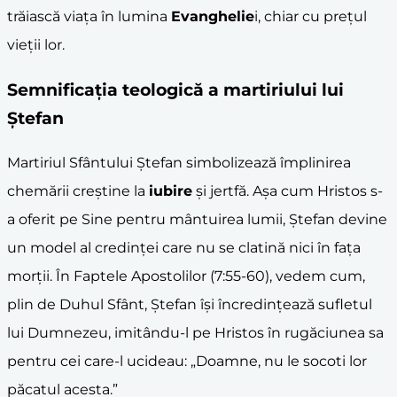
trăiască viața în lumina
Evanghelie
i, chiar cu prețul
vieții lor.
Semnificația teologică a
martiriu
lui lui
Ștefan
Martiriul Sfântului Ștefan simbolizează împlinirea
chemării creștine la
iubire
și jertfă. Așa cum Hristos s-
a oferit pe Sine pentru mântuirea lumii, Ștefan devine
un model al credinței care nu se clatină nici în fața
morții. În Faptele Apostolilor (7:55-60), vedem cum,
plin de Duhul Sfânt, Ștefan își încredințează sufletul
lui Dumnezeu, imitându-l pe Hristos în rugăciunea sa
pentru cei care-l ucideau: „Doamne, nu le socoti lor
păcatul acesta.”