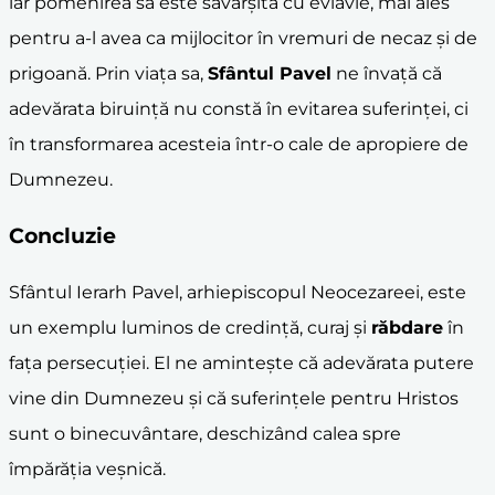
iar pomenirea sa este săvârșită cu evlavie, mai ales
pentru a-l avea ca mijlocitor în vremuri de necaz și de
prigoană. Prin viața sa,
Sfântul Pavel
ne învață că
adevărata biruință nu constă în evitarea suferinței, ci
în transformarea acesteia într-o cale de apropiere de
Dumnezeu.
Concluzie
Sfântul Ierarh Pavel, arhiepiscopul Neocezareei, este
un exemplu luminos de credință, curaj și
răbdare
în
fața persecuției. El ne amintește că adevărata putere
vine din Dumnezeu și că suferințele pentru Hristos
sunt o binecuvântare, deschizând calea spre
împărăția veșnică.