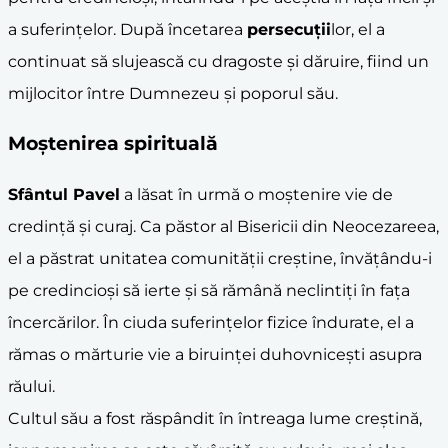
a suferințelor. După încetarea
persecuții
lor, el a
continuat să slujească cu dragoste și dăruire, fiind un
mijlocitor între Dumnezeu și poporul său.
Moștenirea spirituală
Sfântul Pavel
a lăsat în urmă o moștenire vie de
credință și curaj. Ca păstor al Bisericii din Neocezareea,
el a păstrat unitatea comunității creștine, învățându-i
pe credincioși să ierte și să rămână neclintiți în fața
încercărilor. În ciuda suferințelor fizice îndurate, el a
rămas o mărturie vie a biruinței duhovnicești asupra
răului.
Cultul său a fost răspândit în întreaga lume creștină,