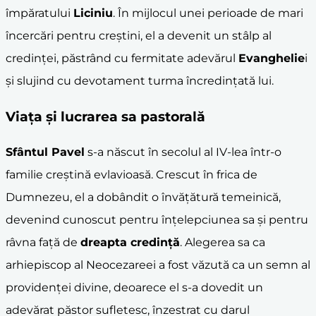
împăratului
Liciniu
. În mijlocul unei perioade de mari
încercări pentru creștini, el a devenit un stâlp al
credinței, păstrând cu fermitate adevărul
Evanghelie
i
și slujind cu devotament turma încredințată lui.
Viața și lucrarea sa pastorală
Sfântul Pavel
s-a născut în secolul al IV-lea într-o
familie creștină evlavioasă. Crescut în frica de
Dumnezeu, el a dobândit o învățătură temeinică,
devenind cunoscut pentru înțelepciunea sa și pentru
râvna față de
dreapta credință
. Alegerea sa ca
arhiepiscop al Neocezareei a fost văzută ca un semn al
providenței divine, deoarece el s-a dovedit un
adevărat păstor sufletesc, înzestrat cu darul