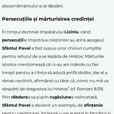
discernământului și al răbdării.
Persecuțiile și mărturisirea credinței
În timpul domniei împăratului
Liciniu
, când
persecuții
le împotriva creștinilor au atins apogeul,
Sfântul Pavel
a fost supus unor chinuri cumplite
pentru refuzul de a se lepăda de Hristos. Mărturiile
istorice menționează că i s-au ars mâinile cu fier
înroșit pentru a-l forța să aducă jertfă idolilor, dar el a
rămas neclintit, afirmând cu tărie că „nimic nu mă va
despărți de dragostea lui Hristos” (cf. Romani 8:39).
Prin
răbdare
a sa și prin
rugăciune
a neîncetată,
Sfântul Pavel
a devenit un exemplu de
sfințenie
pentru credincioși, întărindu-i pe aceștia în fața fricii și