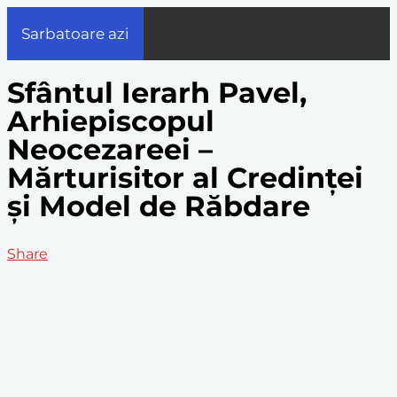
Sarbatoare azi
Sfântul Ierarh Pavel,
Arhiepiscopul
Neocezareei –
Mărturisitor al Credinței
și Model de Răbdare
Share