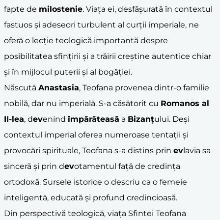
fapte de
milostenie
. Viața ei, desfășurată în contextul
fastuos și adeseori turbulent al curții imperiale, ne
oferă o lecție teologică importantă despre
posibilitatea sfințirii și a trăirii creștine autentice chiar
și în mijlocul puterii și al bogăției.
Născută
Anastasia
, Teofana provenea dintr-o familie
nobilă, dar nu imperială. S-a căsătorit cu
Romanos al
II-lea
, d
ev
enind
împărăteasă
a
Bizanț
ului. Deși
contextul imperial oferea numeroase tentații și
provocări spirituale, Teofana s-a distins prin
ev
lavia sa
sinceră și prin d
ev
otamentul față de credința
ortodoxă. Sursele istorice o descriu ca o femeie
inteligentă, educată și profund credincioasă.
Din perspectivă teologică, viața Sfintei Teofana