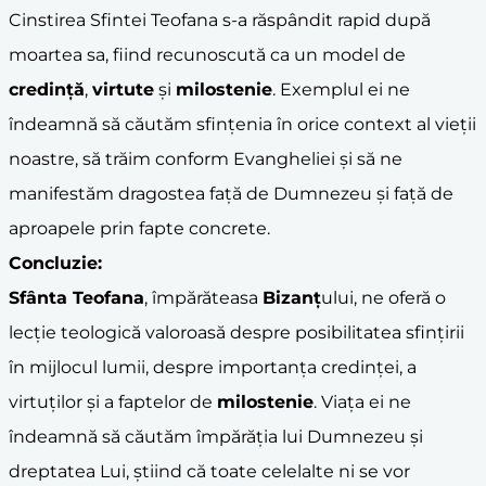
Cinstirea Sfintei Teofana s-a răspândit rapid după
moartea sa, fiind recunoscută ca un model de
credință
,
virtute
și
milostenie
. Exemplul ei ne
îndeamnă să căutăm sfințenia în orice context al vieții
noastre, să trăim conform Evangheliei și să ne
manifestăm dragostea față de Dumnezeu și față de
aproapele prin fapte concrete.
Concluzie:
Sfânta Teofana
, împărăteasa
Bizanț
ului, ne oferă o
lecție teologică valoroasă despre posibilitatea sfințirii
în mijlocul lumii, despre importanța credinței, a
virtuților și a faptelor de
milostenie
. Viața ei ne
îndeamnă să căutăm împărăția lui Dumnezeu și
dreptatea Lui, știind că toate celelalte ni se vor