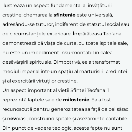
ilustrează un aspect fundamental al învățăturii
creștine: chemarea la
sfințenie
este universală,
adresându-se tuturor, indiferent de statutul social sau
de circumstanțele exterioare. Împărăteasa Teofana
demonstrează că viața de curte, cu toate ispitele sale,
nu este un impediment insurmontabil în calea
desăvârșirii spirituale. Dimpotrivă, ea a transformat
mediul imperial într-un spațiu al mărturisirii credinței
și al exercitării virtuților creștine.
Un aspect important al vieții Sfintei Teofana îl
reprezintă faptele sale de
milostenie
. Ea a fost
recunoscută pentru generozitatea sa față de cei săraci
și n
ev
oiași, construind spitale și așezăminte caritabile.
Din punct de vedere teologic, aceste fapte nu sunt