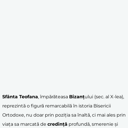
Sfânta Teofana
, împărăteasa
Bizanț
ului (sec. al X-lea),
reprezintă o figură remarcabilă în istoria Bisericii
Ortodoxe, nu doar prin poziția sa înaltă, ci mai ales prin
viața sa marcată de
credință
profundă, smerenie și