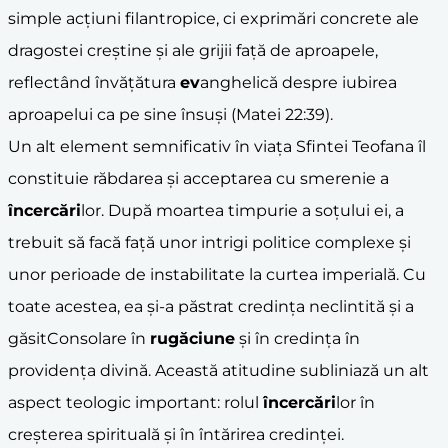
simple acțiuni filantropice, ci exprimări concrete ale
dragostei creștine și ale grijii față de aproapele,
reflectând învățătura
ev
anghelică despre iubirea
aproapelui ca pe sine însuși (Matei 22:39).
Un alt element semnificativ în viața Sfintei Teofana îl
constituie răbdarea și acceptarea cu smerenie a
încercări
lor. După moartea timpurie a soțului ei, a
trebuit să facă față unor intrigi politice complexe și
unor perioade de instabilitate la curtea imperială. Cu
toate acestea, ea și-a păstrat credința neclintită și a
găsitConsolare în
rugăciune
și în credința în
providența divină. Această atitudine subliniază un alt
aspect teologic important: rolul
încercări
lor în
creșterea spirituală și în întărirea credinței.