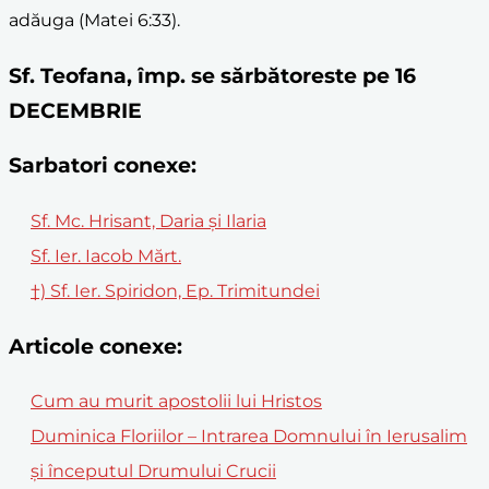
adăuga (Matei 6:33).
Sf. Teofana, împ. se sărbătoreste pe 16
DECEMBRIE
Sarbatori conexe:
Sf. Mc. Hrisant, Daria şi Ilaria
Sf. Ier. Iacob Mărt.
†) Sf. Ier. Spiridon, Ep. Trimitundei
Articole conexe:
Cum au murit apostolii lui Hristos
Duminica Floriilor – Intrarea Domnului în Ierusalim
și începutul Drumului Crucii