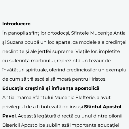
Introducere
În panoplia sfinților ortodocși, Sfintele Mucenițe Antia
și Suzana ocupă un loc aparte, ca modele ale credinței
neclintite și ale jertfei supreme. Viețile lor, împletite
cu suferința martiriului, reprezintă un tezaur de
învățături spirituale, oferind credincioșilor un exemplu
de cum să trăiască și să moară pentru Hristos.
Educația creștină și influența apostolică
Antia, mama Sfântului Mucenic Elefterie, a avut
privilegiul de a fi botezată de însuși
Sfântul Apostol
Pavel
. Această legătură directă cu unul dintre pilonii
Bisericii Apostolice subliniază importanța educației