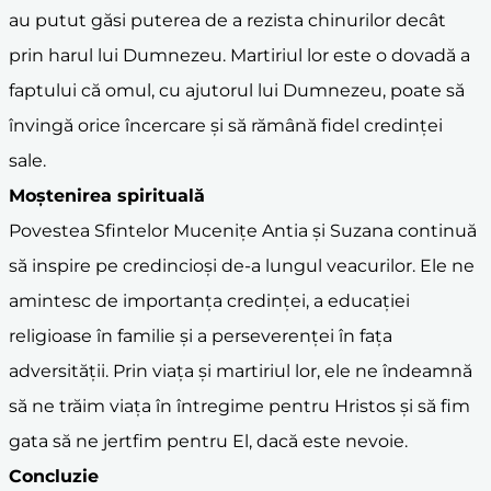
au putut găsi puterea de a rezista chinurilor decât
prin harul lui Dumnezeu. Martiriul lor este o dovadă a
faptului că omul, cu ajutorul lui Dumnezeu, poate să
învingă orice încercare și să rămână fidel credinței
sale.
Moștenirea spirituală
Povestea Sfintelor Mucenițe Antia și Suzana continuă
să inspire pe credincioși de-a lungul veacurilor. Ele ne
amintesc de importanța credinței, a educației
religioase în familie și a perseverenței în fața
adversității. Prin viața și martiriul lor, ele ne îndeamnă
să ne trăim viața în întregime pentru Hristos și să fim
gata să ne jertfim pentru El, dacă este nevoie.
Concluzie