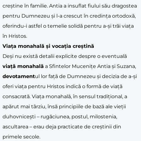
creștine în familie. Antia a insuflat fiului său dragostea
pentru Dumnezeu și l-a crescut în credința ortodoxă,
oferindu-i astfel o temelie solidă pentru a-și trăi viața
în Hristos.
Viața monahală și vocația creștină
Deși nu există detalii explicite despre o eventuală
viață monahală
a Sfintelor Mucenițe Antia și Suzana,
devotament
ul lor față de Dumnezeu și decizia de a-și
oferi viața pentru Hristos indică o formă de viață
consacrată. Viața monahală, în sensul tradițional, a
apărut mai târziu, însă principiile de bază ale vieții
duhovnicești – rugăciunea, postul, milostenia,
ascultarea – erau deja practicate de creștinii din
primele secole.