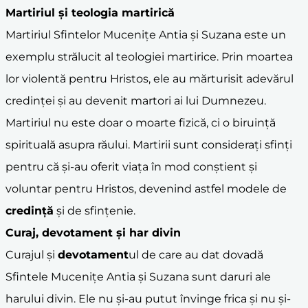
Martiriul și teologia martirică
Martiriul Sfintelor Mucenițe Antia și Suzana este un
exemplu strălucit al teologiei martirice. Prin moartea
lor violentă pentru Hristos, ele au mărturisit adevărul
credinței și au devenit martori ai lui Dumnezeu.
Martiriul nu este doar o moarte fizică, ci o biruință
spirituală asupra răului. Martirii sunt considerați sfinți
pentru că și-au oferit viața în mod conștient și
voluntar pentru Hristos, devenind astfel modele de
credință
și de sfințenie.
Curaj,
devotament
și har divin
Curajul și
devotament
ul de care au dat dovadă
Sfintele Mucenițe Antia și Suzana sunt daruri ale
harului divin. Ele nu și-au putut învinge frica și nu și-