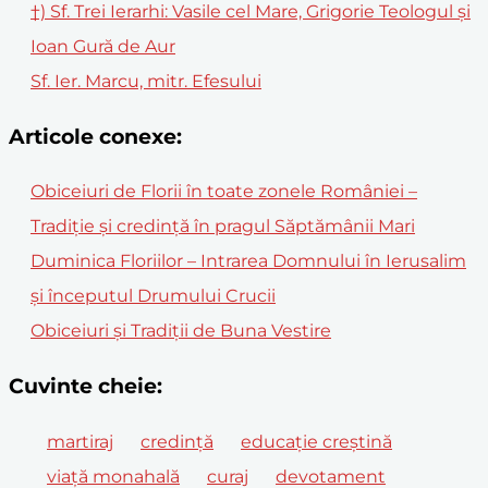
†) Sf. Trei Ierarhi: Vasile cel Mare, Grigorie Teologul și
Ioan Gură de Aur
Sf. Ier. Marcu, mitr. Efesului
Articole conexe:
Obiceiuri de Florii în toate zonele României –
Tradiție și credință în pragul Săptămânii Mari
Duminica Floriilor – Intrarea Domnului în Ierusalim
și începutul Drumului Crucii
Obiceiuri și Tradiții de Buna Vestire
Cuvinte cheie:
martiraj
credință
educație creștină
viață monahală
curaj
devotament