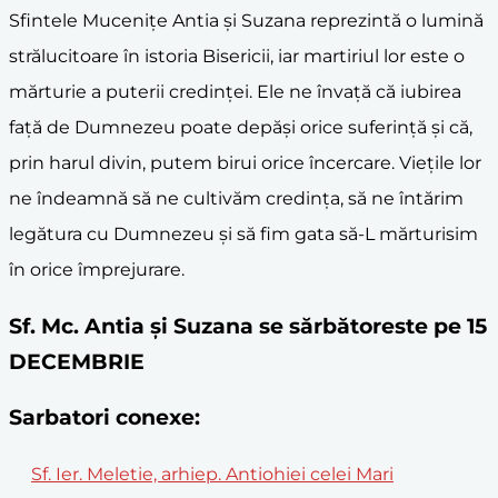
Sfintele Mucenițe Antia și Suzana reprezintă o lumină
strălucitoare în istoria Bisericii, iar martiriul lor este o
mărturie a puterii credinței. Ele ne învață că iubirea
față de Dumnezeu poate depăși orice suferință și că,
prin harul divin, putem birui orice încercare. Viețile lor
ne îndeamnă să ne cultivăm credința, să ne întărim
legătura cu Dumnezeu și să fim gata să-L mărturisim
în orice împrejurare.
Sf. Mc. Antia și Suzana se sărbătoreste pe 15
DECEMBRIE
Sarbatori conexe:
Sf. Ier. Meletie, arhiep. Antiohiei celei Mari