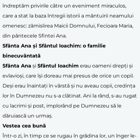
îndreptăm privirile către un eveniment miraculos,
care a stat la baza întregii istorii a mântuirii neamului
omenesc: zămislirea Maicii Domnului, Fecioara Maria,
din pântecele Sfintei Ana.
Sfânta Ana
și
Sfântul Ioachim
: o familie
binecuvântată
Sfânta Ana
și
Sfântul Ioachim
erau oameni drepți și
evlavioși, care își doreau mai presus de orice un copil.
Deși erau înaintați în vârstă și nu aveau copii, credința
lor în Dumnezeu nu s-a clătinat. Ani la rând, s-au rugat
cu lacrimi și post, implorând pe Dumnezeu să le
dăruiască un urmaș.
Vestea cea bună
Într-o zi, în timp ce se rugau în grădina lor, un înger le-