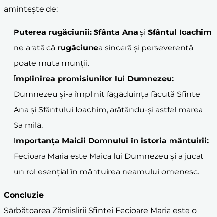
amintește de:
Puterea rugăciunii:
Sfânta Ana
și
Sfântul Ioachim
ne arată că
rugăciune
a sinceră și perseverentă
poate muta munții.
Împlinirea promisiunilor lui Dumnezeu:
Dumnezeu și-a împlinit făgăduința făcută Sfintei
Ana și Sfântului Ioachim, arătându-și astfel marea
Sa milă.
Importanța Maicii Domnului în istoria mântuirii:
Fecioara Maria este Maica lui Dumnezeu și a jucat
un rol esențial în mântuirea neamului omenesc.
Concluzie
Sărbătoarea Zămislirii Sfintei Fecioare Maria este o