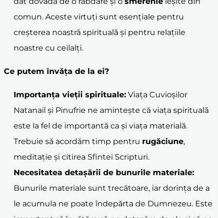
dat dovadă de o răbdare și o
smerenie
ieșite din
comun. Aceste virtuți sunt esențiale pentru
creșterea noastră spirituală și pentru relațiile
noastre cu ceilalți.
Ce putem învăța de la ei?
Importanța vieții spirituale:
Viața Cuvioșilor
Natanail și Pinufrie ne amintește că viața spirituală
este la fel de importantă ca și viața materială.
Trebuie să acordăm timp pentru
rugăciune
,
meditație și citirea Sfintei Scripturi.
Necesitatea detașării de bunurile materiale:
Bunurile materiale sunt trecătoare, iar dorința de a
le acumula ne poate îndepărta de Dumnezeu. Este