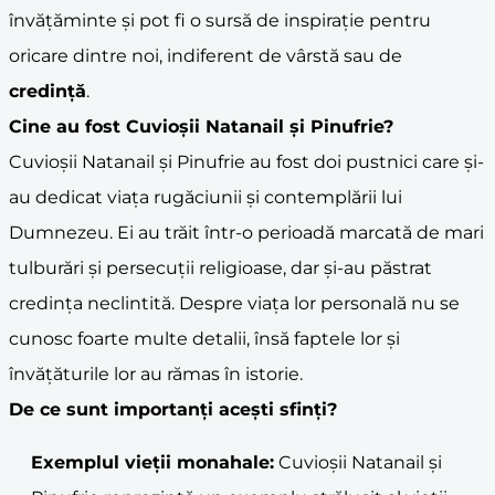
învățăminte și pot fi o sursă de inspirație pentru
oricare dintre noi, indiferent de vârstă sau de
credință
.
Cine au fost Cuvioșii Natanail și Pinufrie?
Cuvioșii Natanail și Pinufrie au fost doi pustnici care și-
au dedicat viața rugăciunii și contemplării lui
Dumnezeu. Ei au trăit într-o perioadă marcată de mari
tulburări și persecuții religioase, dar și-au păstrat
credința neclintită. Despre viața lor personală nu se
cunosc foarte multe detalii, însă faptele lor și
învățăturile lor au rămas în istorie.
De ce sunt importanți acești
sfinți
?
Exemplul vieții monahale:
Cuvioșii Natanail și