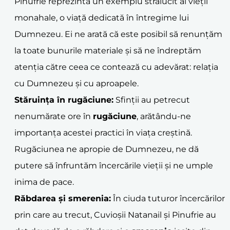
Pinufrie reprezintă un exemplu strălucit al vieții
monahale, o viață dedicată în întregime lui
Dumnezeu. Ei ne arată că este posibil să renunțăm
la toate bunurile materiale și să ne îndreptăm
atenția către ceea ce contează cu adevărat: relația
cu Dumnezeu și cu aproapele.
Stăruința în
rugăciune
:
Sfinții au petrecut
nenumărate ore în
rugăciune
, arătându-ne
importanța acestei practici în viața creștină.
Rugăciunea ne apropie de Dumnezeu, ne dă
putere să înfruntăm încercările vieții și ne umple
inima de pace.
Răbdarea și smerenia:
În ciuda tuturor încercărilor
prin care au trecut, Cuvioșii Natanail și Pinufrie au