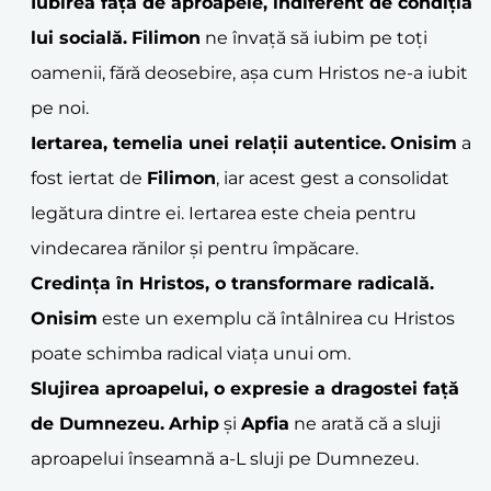
Iubirea față de aproapele, indiferent de condiția
lui socială.
Filimon
ne învață să iubim pe toți
oamenii, fără deosebire, așa cum Hristos ne-a iubit
pe noi.
Iertarea, temelia unei relații autentice.
Onisim
a
fost iertat de
Filimon
, iar acest gest a consolidat
legătura dintre ei. Iertarea este cheia pentru
vindecarea rănilor și pentru împăcare.
Credința în Hristos, o transformare radicală.
Onisim
este un exemplu că întâlnirea cu Hristos
poate schimba radical viața unui om.
Slujirea aproapelui, o expresie a dragostei față
de Dumnezeu.
Arhip
și
Apfia
ne arată că a sluji
aproapelui înseamnă a-L sluji pe Dumnezeu.