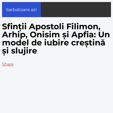
Sarbatoare azi
Sfinții Apostoli Filimon,
Arhip, Onisim și Apfia: Un
model de iubire creștină
și slujire
Share