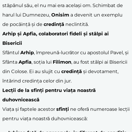
stăpânul său, el nu mai era același om. Schimbat de
harul lui Dumnezeu,
Onisim
a devenit un exemplu
de pocăință și de
credință
neclintită.
Arhip
și
Apfia
, colaboratori fideli și stâlpi ai
Bisericii
Sfântul
Arhip
, împreună-lucrător cu apostolul Pavel, și
Sfânta
Apfia
, soția lui
Filimon
, au fost stâlpi ai Bisericii
din Colose. Ei au slujit cu
credință
și devotament,
întărind credința celor din jur.
Lecții de la
sfinți
pentru viața noastră
duhovnicească
Viața și faptele acestor
sfinți
ne oferă numeroase lecții
pentru viața noastră duhovnicească: