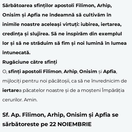
Sărbătoarea
sfinți
lor
apostoli
Filimon
,
Arhip
,
Onisim
și
Apfia
ne îndeamnă să cultivăm în
inimile noastre aceleași virtuți:
iubire
a,
iertare
a,
credința și
slujire
a. Să ne inspirăm din exemplul
lor și să ne străduim să fim și noi lumină în lumea
întunecată.
Rugăciune către
sfinți
O,
sfinți
apostoli
Filimon
,
Arhip
,
Onisim
și
Apfia
,
mijlociți pentru noi păcătoșii, ca să ne învrednicim de
iertare
a păcatelor noastre și de a moșteni Împărăția
cerurilor. Amin.
Sf. Ap. Filimon, Arhip, Onisim și Apfia se
sărbătoreste pe 22 NOIEMBRIE