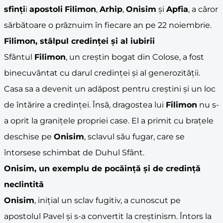
sfinți
i
apostoli
Filimon
,
Arhip
,
Onisim
și
Apfia
, a căror
sărbătoare o prăznuim în fiecare an pe 22 noiembrie.
Filimon
, stâlpul credinței și al iubirii
Sfântul
Filimon
, un creștin bogat din Colose, a fost
binecuvântat cu darul credinței și al generozității.
Casa sa a devenit un adăpost pentru creștini și un loc
de întărire a credinței. Însă, dragostea lui
Filimon
nu s-
a oprit la granițele propriei case. El a primit cu brațele
deschise pe
Onisim
, sclavul său fugar, care se
întorsese schimbat de Duhul Sfânt.
Onisim
, un exemplu de pocăință și de
credință
neclintită
Onisim
, inițial un sclav fugitiv, a cunoscut pe
apostolul Pavel și s-a convertit la creștinism. Întors la