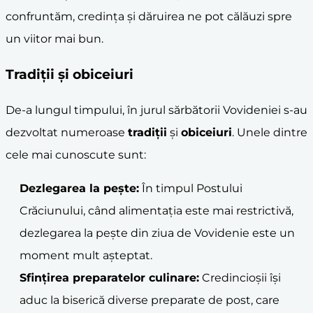
confruntăm, credința și dăruirea ne pot călăuzi spre
un viitor mai bun.
Tradiții și
obiceiuri
De-a lungul timpului, în jurul sărbătorii Vovideniei s-au
dezvoltat numeroase
tradiții
și
obiceiuri
. Unele dintre
cele mai cunoscute sunt:
Dezlegarea la pește:
În timpul Postului
Crăciunului, când alimentația este mai restrictivă,
dezlegarea la pește din ziua de Vovidenie este un
moment mult așteptat.
Sfințirea preparatelor culinare:
Credincioșii își
aduc la biserică diverse preparate de post, care