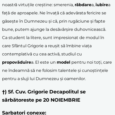
noastră virtuțile creștine: smerenia,
răbdare
a,
iubire
a
față de aproapele. Ne învață că adevărata fericire se
găsește în Dumnezeu și că, prin rugăciune și fapte
bune, putem ajunge la desăvârșire duhovnicească.
Ca student la litere, sunt impresionat de modul în
care Sfântul Grigorie a reușit să îmbine viața
contemplativă cu cea activă, studiul cu
propovăduire
a. El este un
model
pentru noi toți, care
ne îndeamnă să ne folosim talentele și cunoștințele
pentru a sluji lui Dumnezeu și oamenilor.
†) Sf. Cuv. Grigorie Decapolitul se
sărbătoreste pe 20 NOIEMBRIE
Sarbatori conexe: