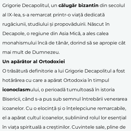
Grigorie Decapolitul, un
călugăr bizantin
din secolul
al IX-lea, s-a remarcat printr-o viață dedicată
rugăciunii, studiului și propovăduirii. Născut în
Decapole, o regiune din Asia Mică, a ales calea
monahismului încă de tânăr, dorind să se apropie cât
mai mult de Dumnezeu.
Un apărător al
Ortodoxie
i
O trăsătură definitorie a lui Grigorie Decapolitul a fost
hotărârea cu care a apărat Ortodoxia în timpul
iconoclasm
ului, o perioadă tumultoasă în istoria
Bisericii, când s-a pus sub semnul întrebării venerarea
icoanelor. Cu o elocință și o înțelepciune remarcabile,
el a apărat cultul icoanelor, subliniind rolul lor esențial
în viața spirituală a creștinilor. Cuvintele sale, pline de