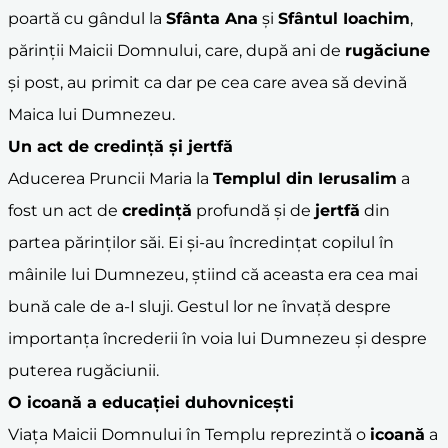
poartă cu gândul la
Sfânta Ana
și
Sfântul Ioachim
,
părinții Maicii Domnului, care, după ani de
rugăciune
și post, au primit ca dar pe cea care avea să devină
Maica lui Dumnezeu.
Un act de
credință
și
jertfă
Aducerea Pruncii Maria la
Templul din Ierusalim
a
fost un act de
credință
profundă și de
jertfă
din
partea părinților săi. Ei și-au încredințat copilul în
mâinile lui Dumnezeu, știind că aceasta era cea mai
bună cale de a-I sluji. Gestul lor ne învață despre
importanța încrederii în voia lui Dumnezeu și despre
puterea rugăciunii.
O
icoană
a educației duhovnicești
Viața Maicii Domnului în Templu reprezintă o
icoană
a