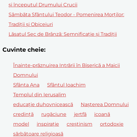
și începutul Drumului Crucii
Sâmbăta Sfântului Teodor - Pomenirea Morților:
Tradiții și Obiceiuri
Lăsatul Sec de Brânză: Semnificație și Tradiții
Cuvinte cheie:
Înainte-prăznuirea Intrării în Biserică a Maicii
Domnului
Sfânta Ana
Sfântul Ioachim
Templul din Ierusalim
educație duhovnicească
Nașterea Domnului
credință
rugăciune
jertfă
icoană
model
inspirație
creștinism
ortodoxie
sărbătoare religioasă