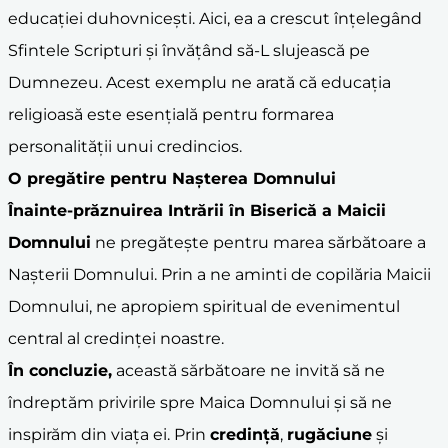
educației duhovnicești. Aici, ea a crescut înțelegând
Sfintele Scripturi și învățând să-L slujească pe
Dumnezeu. Acest exemplu ne arată că educația
religioasă este esențială pentru formarea
personalității unui credincios.
O pregătire pentru
Nașterea Domnului
Înainte-prăznuirea Intrării în Biserică a Maicii
Domnului
ne pregătește pentru marea sărbătoare a
Nașterii Domnului. Prin a ne aminti de copilăria Maicii
Domnului, ne apropiem spiritual de evenimentul
central al credinței noastre.
În concluzie,
această sărbătoare ne invită să ne
îndreptăm privirile spre Maica Domnului și să ne
inspirăm din viața ei. Prin
credință
,
rugăciune
și