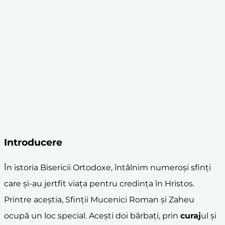
Introducere
În istoria Bisericii Ortodoxe, întâlnim numeroși sfinți
care și-au jertfit viața pentru credința în Hristos.
Printre aceștia, Sfinții Mucenici Roman și Zaheu
ocupă un loc special. Acești doi bărbați, prin
curaj
ul și