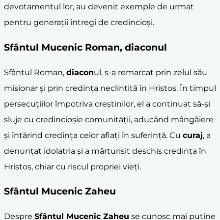
devotamentul lor, au devenit exemple de urmat
pentru generații întregi de credincioși.
Sfântul Mucenic Roman
,
diacon
ul
Sfântul Roman,
diacon
ul, s-a remarcat prin zelul său
misionar și prin credința neclintită în Hristos. În timpul
persecuțiilor împotriva creștinilor, el a continuat să-și
sluje cu credincioșie comunității, aducând mângâiere
și întărind credința celor aflați în suferință. Cu
curaj
, a
denunțat idolatria și a mărturisit deschis credința în
Hristos, chiar cu riscul propriei vieți.
Sfântul Mucenic Zaheu
Despre
Sfântul Mucenic Zaheu
se cunosc mai puține