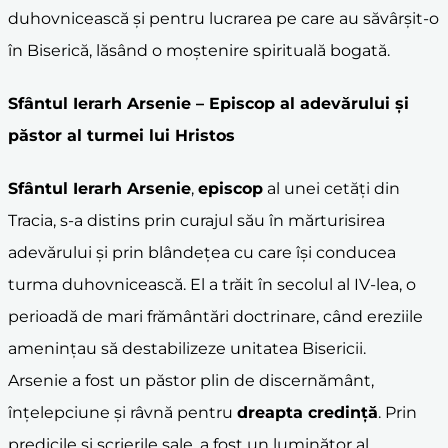
duhovnicească și pentru lucrarea pe care au săvârșit-o
în Biserică, lăsând o moștenire spirituală bogată.
Sfântul Ierarh Arsenie
– Episcop al adevărului și
păstor al turmei lui Hristos
Sfântul Ierarh Arsenie
,
episcop
al unei cetăți din
Tracia, s-a distins prin curajul său în mărturisirea
adevărului și prin blândețea cu care își conducea
turma duhovnicească. El a trăit în secolul al IV-lea, o
perioadă de mari frământări doctrinare, când ereziile
amenințau să destabilizeze unitatea Bisericii.
Arsenie a fost un păstor plin de discernământ,
înțelepciune și râvnă pentru
dreapta credință
. Prin
predicile și scrierile sale, a fost un luminător al