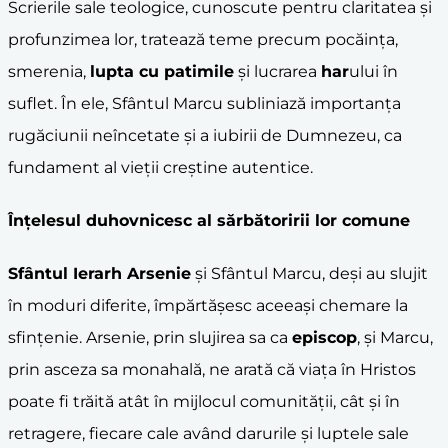
Scrierile sale teologice, cunoscute pentru claritatea și
profunzimea lor, tratează teme precum pocăința,
smerenia,
lupta cu patimile
și lucrarea
har
ului în
suflet. În ele, Sfântul Marcu subliniază importanța
rugăciunii neîncetate și a iubirii de Dumnezeu, ca
fundament al vieții creștine autentice.
Înțelesul duhovnicesc al sărbătoririi lor comune
Sfântul Ierarh Arsenie
și Sfântul Marcu, deși au slujit
în moduri diferite, împărtășesc aceeași chemare la
sfințenie. Arsenie, prin slujirea sa ca
episcop
, și Marcu,
prin asceza sa monahală, ne arată că viața în Hristos
poate fi trăită atât în mijlocul comunității, cât și în
retragere, fiecare cale având darurile și luptele sale