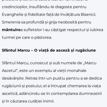
credincioșilor, insuflându-le dragoste pentru
Evanghelie și fidelitate față de învățătura Bisericii.
Smerenia sa profundă și grija neobosită pentru
mântuire
a sufletelor i-au câștigat respectul și iubirea
turmei pe care o păstorea.
Sfântul Marcu – O viață de
asceză
și
rugăciune
Sfântul Marcu, cunoscut și sub numele de „Marcu
Ascetul”, este un exemplu al vieții monahale
desăvârșite. Retras într-un pustiu pentru a se dedica
rugăciunii și postului, el a întrupat chemarea la viața
ascetică, adâncindu-se în contemplarea dumnezeirii
și în căutarea curăției inimii.