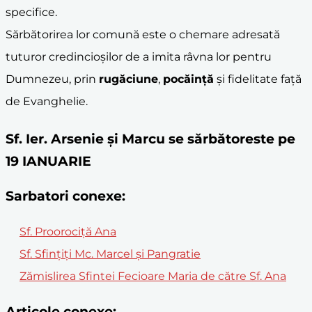
specifice.
Sărbătorirea lor comună este o chemare adresată
tuturor credincioșilor de a imita râvna lor pentru
Dumnezeu, prin
rugăciune
,
pocăință
și fidelitate față
de Evanghelie.
Sf. Ier. Arsenie şi Marcu se sărbătoreste pe
19 IANUARIE
Sarbatori conexe:
Sf. Proorociţă Ana
Sf. Sfinţiţi Mc. Marcel şi Pangratie
Zămislirea Sfintei Fecioare Maria de către Sf. Ana
Articole conexe: