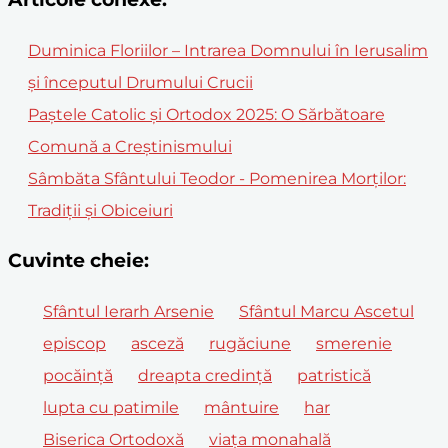
Duminica Floriilor – Intrarea Domnului în Ierusalim
și începutul Drumului Crucii
Paștele Catolic și Ortodox 2025: O Sărbătoare
Comună a Creștinismului
Sâmbăta Sfântului Teodor - Pomenirea Morților:
Tradiții și Obiceiuri
Cuvinte cheie:
Sfântul Ierarh Arsenie
Sfântul Marcu Ascetul
episcop
asceză
rugăciune
smerenie
pocăință
dreapta credință
patristică
lupta cu patimile
mântuire
har
Biserica Ortodoxă
viața monahală