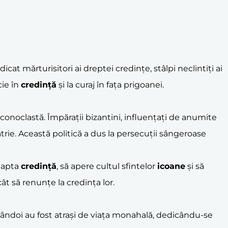
cat mărturisitori ai dreptei credințe, stâlpi neclintiți ai
cie în
credință
și la curaj în fața prigoanei.
conoclastă. Împărații bizantini, influențați de anumite
trie. Această politică a dus la persecuții sângeroase
eapta
credință
, să apere cultul sfintelor
icoane
și să
ât să renunțe la credința lor.
ândoi au fost atrași de viața monahală, dedicându-se