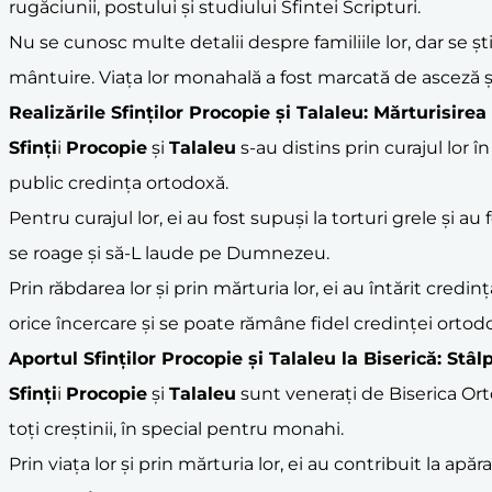
rugăciunii, postului și studiului Sfintei Scripturi.
Nu se cunosc multe detalii despre familiile lor, dar se ș
mântuire. Viața lor monahală a fost marcată de asceză și
Realizările
Sfinți
lor
Procopie
și
Talaleu
: Mărturisirea
Sfinți
i
Procopie
și
Talaleu
s-au distins prin curajul lor î
public credința ortodoxă.
Pentru curajul lor, ei au fost supuși la torturi grele și a
se roage și să-L laude pe Dumnezeu.
Prin răbdarea lor și prin mărturia lor, ei au întărit cred
orice încercare și se poate rămâne fidel credinței ortod
Aportul
Sfinți
lor
Procopie
și
Talaleu
la
Biserică
: Stâl
Sfinți
i
Procopie
și
Talaleu
sunt venerați de Biserica Ort
toți creștinii, în special pentru monahi.
Prin viața lor și prin mărturia lor, ei au contribuit la apăr