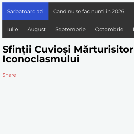
Sarbatoare azi
Cand nu se fac nunti in
2026
Iulie
August
Septembrie
Octombrie
Sfinții Cuvioși Mărturisito
Iconoclasmului
Share