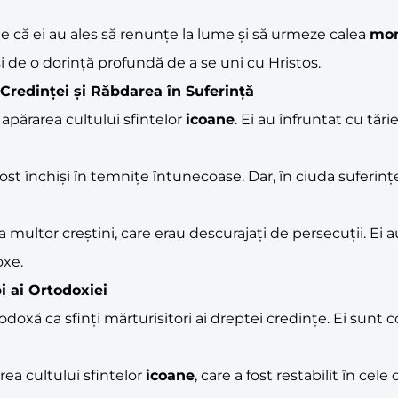
tie că ei au ales să renunțe la lume și să urmeze calea
mo
 de o dorință profundă de a se uni cu Hristos.
 Credinței și Răbdarea în Suferință
n apărarea cultului sfintelor
icoane
. Ei au înfruntat cu tări
u fost închiși în temnițe întunecoase. Dar, în ciuda suferinț
ința multor creștini, care erau descurajați de persecuții. Ei
oxe.
pi ai Ortodoxiei
odoxă ca sfinți mărturisitori ai dreptei credințe. Ei sun
area cultului sfintelor
icoane
, care a fost restabilit în ce