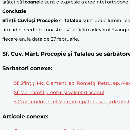
arătat că
icoane
le sunt o expresie a credinței ortodoxe ș
Concluzie
Sfinți
i
Cuvioși
Procopie
și
Talaleu
sunt două lumini ale 
fim fideli credinței noastre, să apărăm adevărul Evanghe
fiecare an, la data de 27 februarie.
Sf. Cuv. Mărt. Procopie și Talaleu se sărbăt
Sarbatori conexe:
Sf. Sfințiți Mc. Clement, ep. Romei și Petru, ep. Ale
Sf. Mc. Pamfil preotul și Valent diaconul
† Cuv. Teodosie cel Mare, începătorul vieţii de obş
Articole conexe: