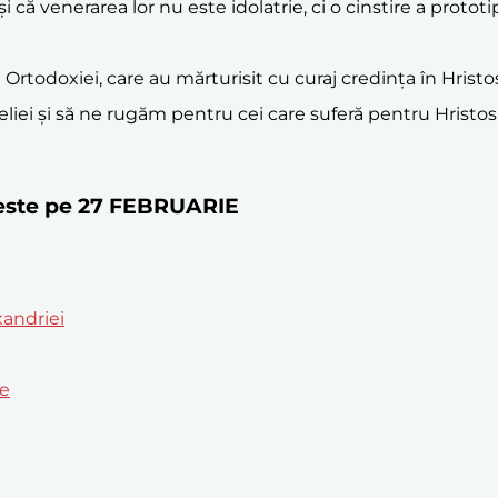
i că venerarea lor nu este idolatrie, ci o cinstire a protot
Ortodoxiei, care au mărturisit cu curaj credința în Hrist
liei și să ne rugăm pentru cei care suferă pentru Hristos
oreste pe 27 FEBRUARIE
xandriei
te