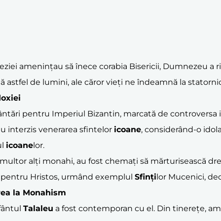
reziei amenințau să înece corabia Bisericii, Dumnezeu a ridi
 astfel de lumini, ale căror vieți ne îndeamnă la statorni
doxiei
ântări pentru Imperiul Bizantin, marcată de controversa i
u interzis venerarea sfintelor
icoane
, considerând-o idola
ul
icoane
lor.
multor alți monahi, au fost chemați să mărturisească dr
ere pentru Hristos, urmând exemplul
Sfinți
lor Mucenici, dec
rea la Monahism
fântul
Talaleu
a fost contemporan cu el. Din tinerețe, am