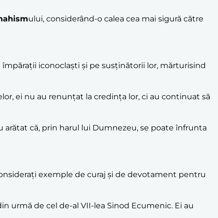
nahism
ului, considerând-o calea cea mai sigură către
e împărații iconoclaști și pe susținătorii lor, mărturisind
elor, ei nu au renunțat la credința lor, ci au continuat să
 au arătat că, prin harul lui Dumnezeu, se poate înfrunta
t considerați exemple de curaj și de devotament pentru
le din urmă de cel de-al VII-lea Sinod Ecumenic. Ei au