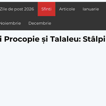
Zile de post
2026
Sfinti
Articole
Ianuarie
Noiembrie
Decembrie
ri Procopie și Talaleu: Stâlp