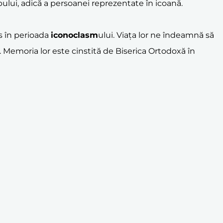
ipului, adică a persoanei reprezentate în icoană.
os în perioada
iconoclasm
ului. Viața lor ne îndeamnă să
. Memoria lor este cinstită de Biserica Ortodoxă în