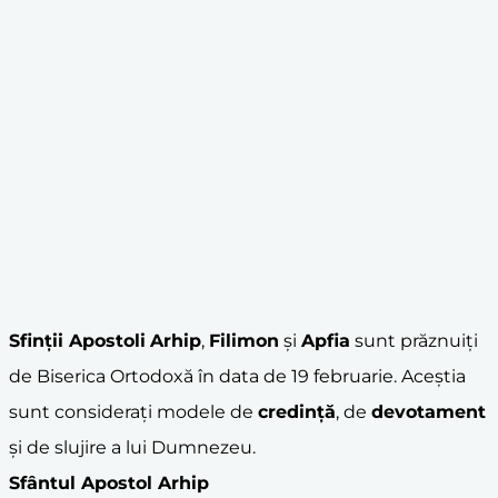
Sfinții Apostoli
Arhip
,
Filimon
și
Apfia
sunt prăznuiți
de Biserica Ortodoxă în data de 19 februarie. Aceștia
sunt considerați modele de
credință
, de
devotament
și de slujire a lui Dumnezeu.
Sfântul Apostol
Arhip