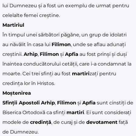
lui Dumnezeu și a fost un exemplu de urmat pentru
celelalte femei creștine.
Martiriul
În timpul unei sărbători păgâne, un grup de idolatri
au năvălit în casa lui
Filimon
, unde se aflau adunați
creștinii.
Arhip
,
Filimon
și
Apfia
au fost prinși și duși
înaintea conducătorului cetății, care i-a condamnat la
moarte. Cei trei sfinți au fost
martiri
zați pentru
credința lor în Hristos.
Moștenirea
Sfinții Apostoli
Arhip
,
Filimon
și
Apfia
sunt cinstiți de
Biserica Ortodoxă ca sfinți
martiri
. Ei sunt considerați
modele de
credință
, de curaj și de
devotament
față
de Dumnezeu.