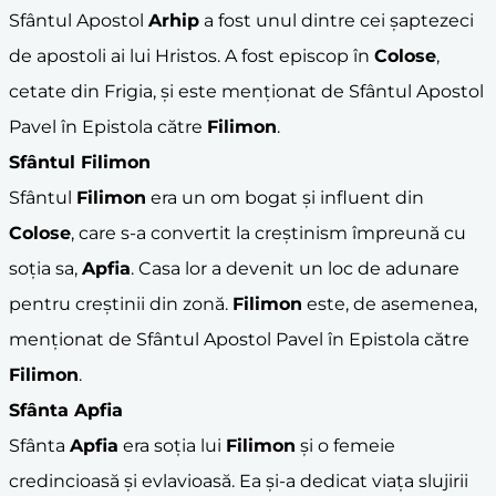
Sfântul Apostol
Arhip
a fost unul dintre cei șaptezeci
de apostoli ai lui Hristos. A fost episcop în
Colose
,
cetate din Frigia, și este menționat de Sfântul Apostol
Pavel în Epistola către
Filimon
.
Sfântul
Filimon
Sfântul
Filimon
era un om bogat și influent din
Colose
, care s-a convertit la creștinism împreună cu
soția sa,
Apfia
. Casa lor a devenit un loc de adunare
pentru creștinii din zonă.
Filimon
este, de asemenea,
menționat de Sfântul Apostol Pavel în Epistola către
Filimon
.
Sfânta
Apfia
Sfânta
Apfia
era soția lui
Filimon
și o femeie
credincioasă și evlavioasă. Ea și-a dedicat viața slujirii