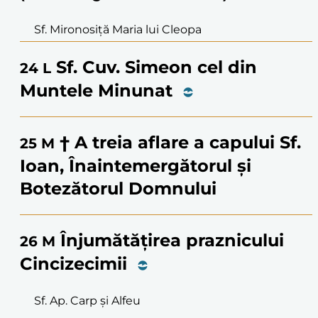
Sf. Mironosiță Maria lui Cleopa
Sf. Cuv. Simeon cel din
24
L
Muntele Minunat
† A treia aflare a capului Sf.
25
M
Ioan, Înaintemergătorul și
Botezătorul Domnului
Înjumătățirea praznicului
26
M
Cincizecimii
Sf. Ap. Carp și Alfeu