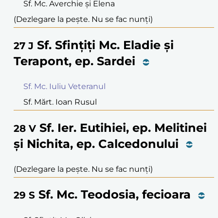
Sf. Mc. Averchie și Elena
(Dezlegare la pește. Nu se fac nunți)
Sf. Sfințiți Mc. Eladie și
27
J
Terapont, ep. Sardei
Sf. Mc. Iuliu Veteranul
Sf. Mărt. Ioan Rusul
Sf. Ier. Eutihiei, ep. Melitinei
28
V
și Nichita, ep. Calcedonului
(Dezlegare la pește. Nu se fac nunți)
Sf. Mc. Teodosia, fecioara
29
S