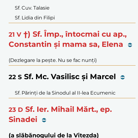
Sf. Cuv. Talasie
Sf. Lidia din Filipi
†) Sf. Împ., întocmai cu ap.,
21
V
Constantin și mama sa, Elena
(Dezlegare la pește. Nu se fac nunți)
Sf. Mc. Vasilisc și Marcel
22
S
Sf. Părinți de la Sinodul al II-lea Ecumenic
Sf. Ier. Mihail Mărt., ep.
23
D
Sinadei
(a slăbănogului de la Vitezda)