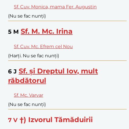
Sf. Cuv. Monica, mama Fer. Augustin
(Nu se fac nunți)
Sf. M. Mc. Irina
5
M
Sf. Cuv. Mc. Efrem cel Nou
(Harți. Nu se fac nunți)
Sf. și Dreptul Iov, mult
6
J
răbdătorul
Sf. Mc. Varvar
(Nu se fac nunți)
†) Izvorul Tămăduirii
7
V