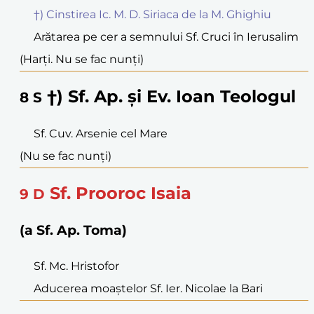
†) Cinstirea Ic. M. D. Siriaca de la M. Ghighiu
Arătarea pe cer a semnului Sf. Cruci în Ierusalim
(Harți. Nu se fac nunți)
†) Sf. Ap. și Ev. Ioan Teologul
8
S
Sf. Cuv. Arsenie cel Mare
(Nu se fac nunți)
Sf. Prooroc Isaia
9
D
(a Sf. Ap. Toma)
Sf. Mc. Hristofor
Aducerea moaștelor Sf. Ier. Nicolae la Bari