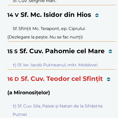
Sf. Cuv. Serghie Mărt.
Sf. Mc. Isidor din Hios
14
V
Sf. Sfințit Mc. Terapont, ep. Ciprului
(Dezlegare la pește. Nu se fac nunți)
Sf. Cuv. Pahomie cel Mare
15
S
†) Sf. Ier. Iacob Putneanul, mitr. Moldovei
Sf. Cuv. Teodor cel Sfințit
16
D
(a Mironosițelor)
†) Sf. Cuv. Sila, Paisie și Natan de la Sihăstria
Putnei