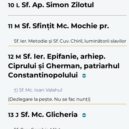
Sf. Ap. Simon Zilotul
10
L
Sf. Sfințit Mc. Mochie pr.
11
M
Sf. Ier. Metodie și Sf. Cuv. Chiril, luminătorii slavilor
Sf. Ier. Epifanie, arhiep.
12
M
Ciprului și Gherman, patriarhul
Constantinopolului
†) Sf. Mc. Ioan Valahul
(Dezlegare la pește. Nu se fac nunți)
Sf. Mc. Glicheria
13
J