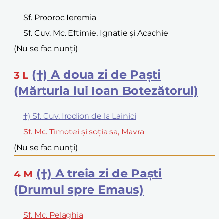
Sf. Prooroc Ieremia
Sf. Cuv. Mc. Eftimie, Ignatie și Acachie
(Nu se fac nunți)
(†) A doua zi de Paști
3
L
(Mărturia lui Ioan Botezătorul)
†) Sf. Cuv. Irodion de la Lainici
Sf. Mc. Timotei și soția sa, Mavra
(Nu se fac nunți)
(†) A treia zi de Paști
4
M
(Drumul spre Emaus)
Sf. Mc. Pelaghia