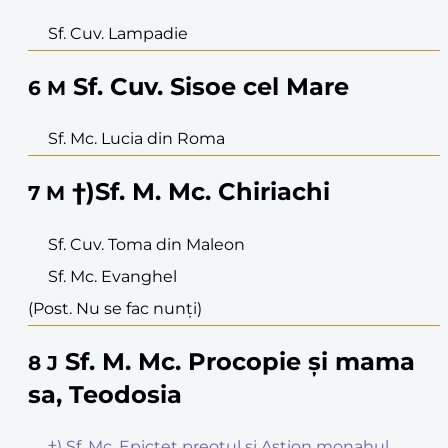
Sf. Cuv. Lampadie
Sf. Cuv. Sisoe cel Mare
6
M
Sf. Mc. Lucia din Roma
†)Sf. M. Mc. Chiriachi
7
M
Sf. Cuv. Toma din Maleon
Sf. Mc. Evanghel
(Post. Nu se fac nunți)
Sf. M. Mc. Procopie și mama
8
J
sa, Teodosia
†) Sf. Mc. Epictet preotul și Astion monahul