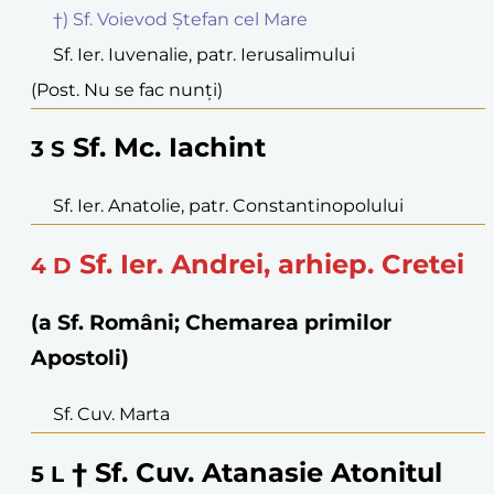
†) Sf. Voievod Ștefan cel Mare
Sf. Ier. Iuvenalie, patr. Ierusalimului
(Post. Nu se fac nunți)
Sf. Mc. Iachint
3
S
Sf. Ier. Anatolie, patr. Constantinopolului
Sf. Ier. Andrei, arhiep. Cretei
4
D
(a Sf. Români; Chemarea primilor
Apostoli)
Sf. Cuv. Marta
† Sf. Cuv. Atanasie Atonitul
5
L