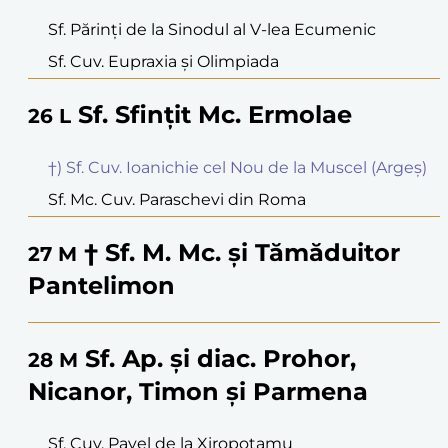
Sf. Părinți de la Sinodul al V-lea Ecumenic
Sf. Cuv. Eupraxia și Olimpiada
Sf. Sfințit Mc. Ermolae
26
L
†) Sf. Cuv. Ioanichie cel Nou de la Muscel (Argeș)
Sf. Mc. Cuv. Paraschevi din Roma
† Sf. M. Mc. și Tămăduitor
27
M
Pantelimon
Sf. Ap. și diac. Prohor,
28
M
Nicanor, Timon și Parmena
Sf. Cuv. Pavel de la Xiropotamu