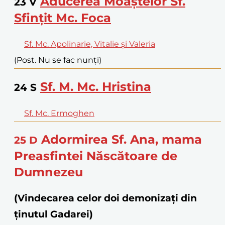
Aducerea Moaștelor Sf.
23
V
Sfințit Mc. Foca
Sf. Mc. Apolinarie, Vitalie și Valeria
(Post. Nu se fac nunți)
Sf. M. Mc. Hristina
24
S
Sf. Mc. Ermoghen
Adormirea Sf. Ana, mama
25
D
Preasfintei Născătoare de
Dumnezeu
(Vindecarea celor doi demonizați din
ținutul Gadarei)