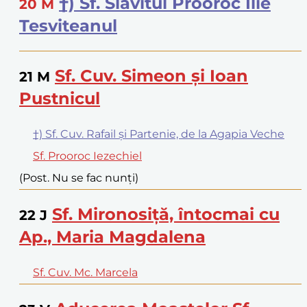
†) Sf. Slăvitul Prooroc Ilie
20
M
Tesviteanul
Sf. Cuv. Simeon și Ioan
21
M
Pustnicul
†) Sf. Cuv. Rafail și Partenie, de la Agapia Veche
Sf. Prooroc Iezechiel
(Post. Nu se fac nunți)
Sf. Mironosiță, întocmai cu
22
J
Ap., Maria Magdalena
Sf. Cuv. Mc. Marcela