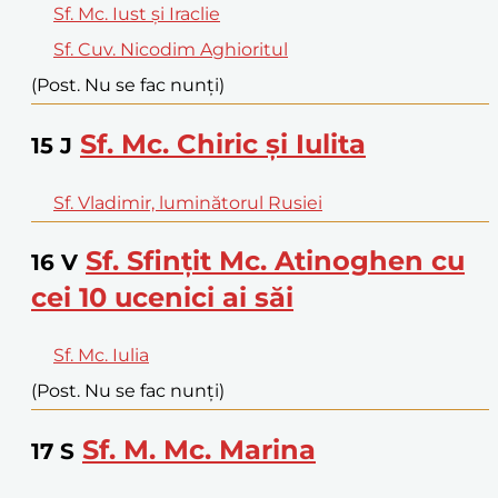
Sf. Mc. Iust și Iraclie
Sf. Cuv. Nicodim Aghioritul
(Post. Nu se fac nunți)
Sf. Mc. Chiric și Iulita
15
J
Sf. Vladimir, luminătorul Rusiei
Sf. Sfințit Mc. Atinoghen cu
16
V
cei 10 ucenici ai săi
Sf. Mc. Iulia
(Post. Nu se fac nunți)
Sf. M. Mc. Marina
17
S