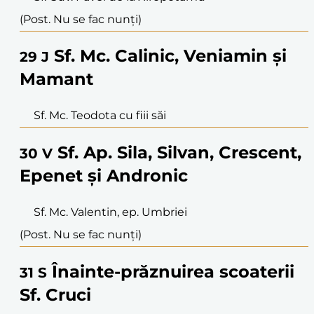
(Post. Nu se fac nunți)
Sf. Mc. Calinic, Veniamin și
29
J
Mamant
Sf. Mc. Teodota cu fiii săi
Sf. Ap. Sila, Silvan, Crescent,
30
V
Epenet și Andronic
Sf. Mc. Valentin, ep. Umbriei
(Post. Nu se fac nunți)
Înainte-prăznuirea scoaterii
31
S
Sf. Cruci