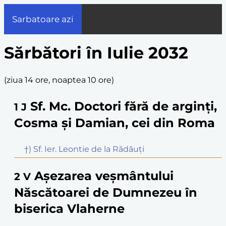
Sarbatoare azi
Sărbători în Iulie 2032
(
ziua 14 ore, noaptea 10 ore
)
Sf. Mc. Doctori fără de arginți,
1
J
Cosma și Damian, cei din Roma
†) Sf. Ier. Leontie de la Rădăuți
Așezarea veșmântului
2
V
Născătoarei de Dumnezeu în
biserica Vlaherne