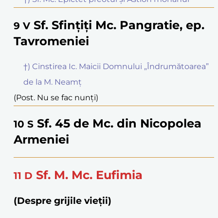
Sf. Sfințiți Mc. Pangratie, ep.
9
V
Tavromeniei
†) Cinstirea Ic. Maicii Domnului „Îndrumătoarea”
de la M. Neamț
(Post. Nu se fac nunți)
Sf. 45 de Mc. din Nicopolea
10
S
Armeniei
Sf. M. Mc. Eufimia
11
D
(Despre grijile vieții)