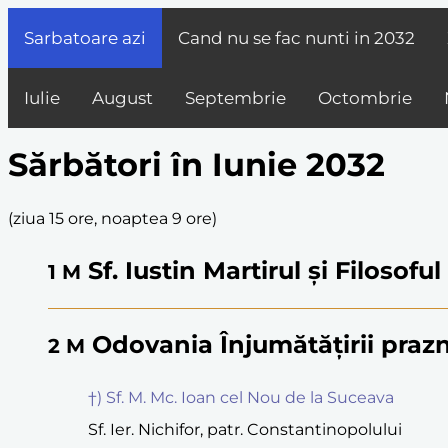
Sarbatoare azi
Cand nu se fac nunti in
2032
Iulie
August
Septembrie
Octombrie
Sărbători în Iunie 2032
(
ziua 15 ore, noaptea 9 ore
)
Sf. Iustin Martirul și Filosofu
1
M
Odovania Înjumătățirii prazn
2
M
†) Sf. M. Mc. Ioan cel Nou de la Suceava
Sf. Ier. Nichifor, patr. Constantinopolului