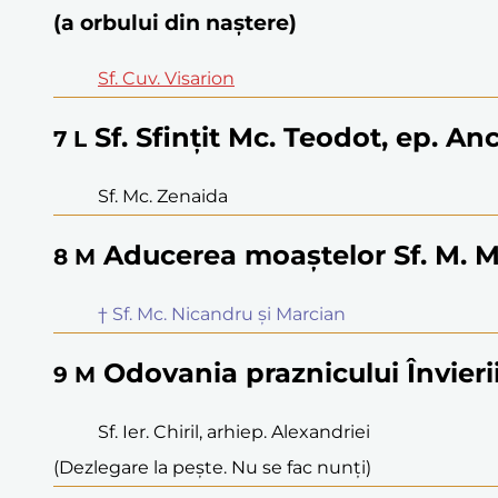
(a orbului din naștere)
Sf. Cuv. Visarion
Sf. Sfințit Mc. Teodot, ep. Anc
7
L
Sf. Mc. Zenaida
Aducerea moaștelor Sf. M. Mc
8
M
† Sf. Mc. Nicandru și Marcian
Odovania praznicului Învier
9
M
Sf. Ier. Chiril, arhiep. Alexandriei
(Dezlegare la pește. Nu se fac nunți)