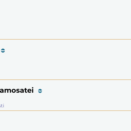
 Samosatei
ti