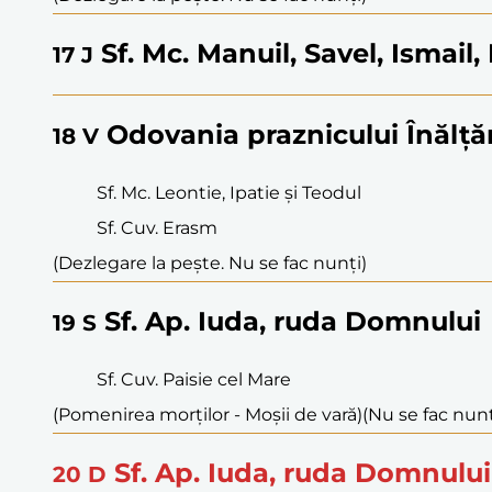
Sf. Mc. Manuil, Savel, Ismail,
17
J
Odovania praznicului Înălță
18
V
Sf. Mc. Leontie, Ipatie și Teodul
Sf. Cuv. Erasm
(Dezlegare la pește. Nu se fac nunți)
Sf. Ap. Iuda, ruda Domnului
19
S
Sf. Cuv. Paisie cel Mare
(Pomenirea morților - Moșii de vară)
(Nu se fac nunț
Sf. Ap. Iuda, ruda Domnului
20
D