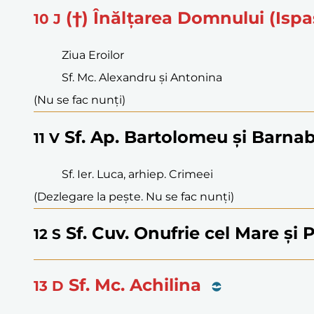
(†) Înălțarea Domnului (Ispa
10
J
Ziua Eroilor
Sf. Mc. Alexandru și Antonina
(Nu se fac nunți)
Sf. Ap. Bartolomeu și Barna
11
V
Sf. Ier. Luca, arhiep. Crimeei
(Dezlegare la pește. Nu se fac nunți)
Sf. Cuv. Onufrie cel Mare și 
12
S
Sf. Mc. Achilina
13
D