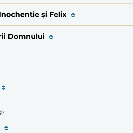
 Inochentie și Felix
rii Domnului
i)