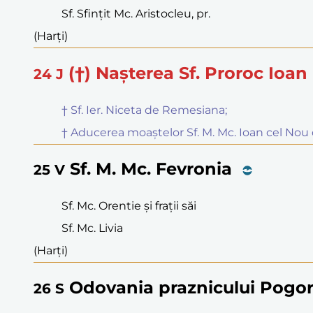
Sf. Sfințit Mc. Aristocleu, pr.
(Harți)
(†) Nașterea Sf. Proroc Ioan
24
J
† Sf. Ier. Niceta de Remesiana;
† Aducerea moaștelor Sf. M. Mc. Ioan cel Nou
Sf. M. Mc. Fevronia
25
V
Sf. Mc. Orentie și frații săi
Sf. Mc. Livia
(Harți)
Odovania praznicului Pogorâ
26
S