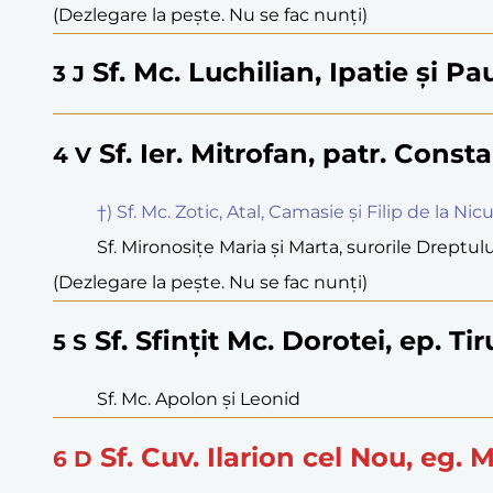
(Dezlegare la pește. Nu se fac nunți)
Sf. Mc. Luchilian, Ipatie și Pa
3
J
Sf. Ier. Mitrofan, patr. Const
4
V
†) Sf. Mc. Zotic, Atal, Camasie și Filip de la Nicu
Sf. Mironosițe Maria și Marta, surorile Dreptulu
(Dezlegare la pește. Nu se fac nunți)
Sf. Sfințit Mc. Dorotei, ep. Tir
5
S
Sf. Mc. Apolon și Leonid
Sf. Cuv. Ilarion cel Nou, eg. 
6
D