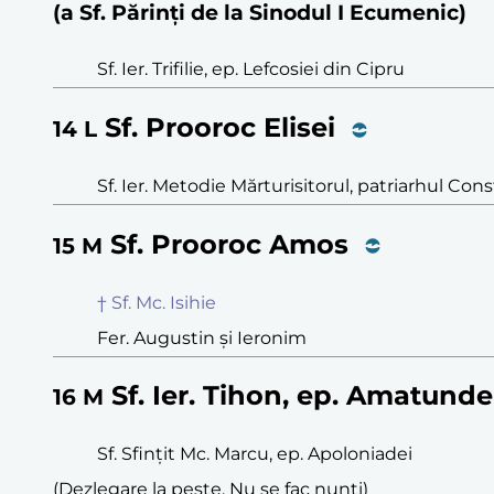
(a Sf. Părinți de la Sinodul I Ecumenic)
Sf. Ier. Trifilie, ep. Lefcosiei din Cipru
Sf. Prooroc Elisei
14
L
Sf. Ier. Metodie Mărturisitorul, patriarhul Con
Sf. Prooroc Amos
15
M
† Sf. Mc. Isihie
Fer. Augustin și Ieronim
Sf. Ier. Tihon, ep. Amatunde
16
M
Sf. Sfințit Mc. Marcu, ep. Apoloniadei
(Dezlegare la pește. Nu se fac nunți)