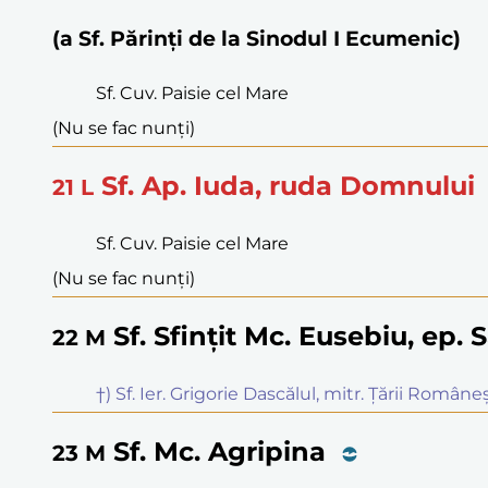
(a Sf. Părinți de la Sinodul I Ecumenic)
Sf. Cuv. Paisie cel Mare
(Nu se fac nunți)
Sf. Ap. Iuda, ruda Domnului
21
L
Sf. Cuv. Paisie cel Mare
(Nu se fac nunți)
Sf. Sfințit Mc. Eusebiu, ep.
22
M
†) Sf. Ier. Grigorie Dascălul, mitr. Țării Româneș
Sf. Mc. Agripina
23
M