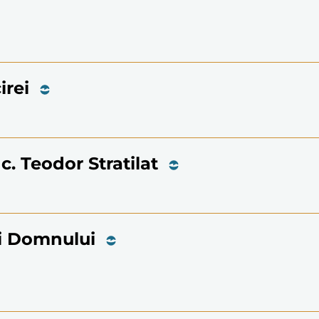
irei
. Teodor Stratilat
ii Domnului