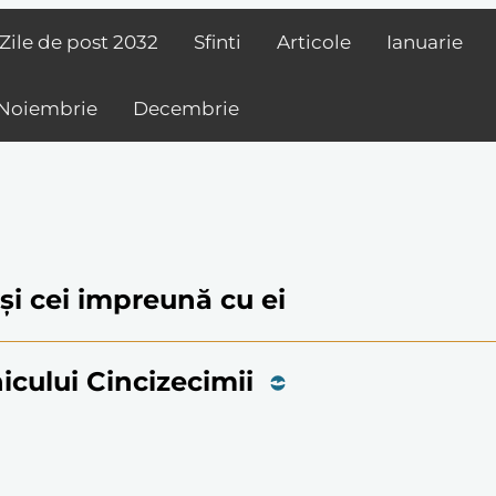
Zile de post
2032
Sfinti
Articole
Ianuarie
Noiembrie
Decembrie
l și cei impreună cu ei
icului Cincizecimii