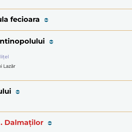
ula fecioara
antinopolului
lițel
i Lazăr
ului
M. Dalmaților