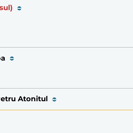
sul)
ba
Petru Atonitul