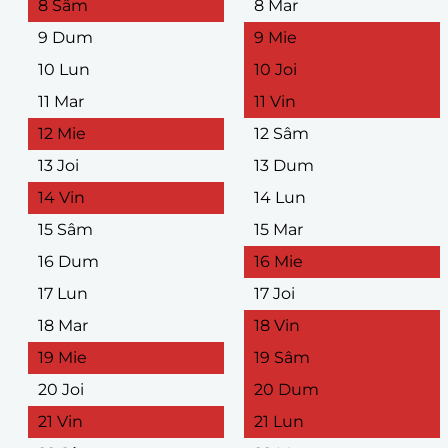
8
Sâm
8
Mar
9
Dum
9
Mie
10
Lun
10
Joi
11
Mar
11
Vin
12
Mie
12
Sâm
13
Joi
13
Dum
14
Vin
14
Lun
15
Sâm
15
Mar
16
Dum
16
Mie
17
Lun
17
Joi
18
Mar
18
Vin
19
Mie
19
Sâm
20
Joi
20
Dum
21
Vin
21
Lun