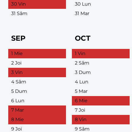
30
Vin
30
Lun
31
Sâm
31
Mar
SEP
OCT
1
Mie
1
Vin
2
Joi
2
Sâm
3
Vin
3
Dum
4
Sâm
4
Lun
5
Dum
5
Mar
6
Lun
6
Mie
7
Mar
7
Joi
8
Mie
8
Vin
9
Joi
9
Sâm