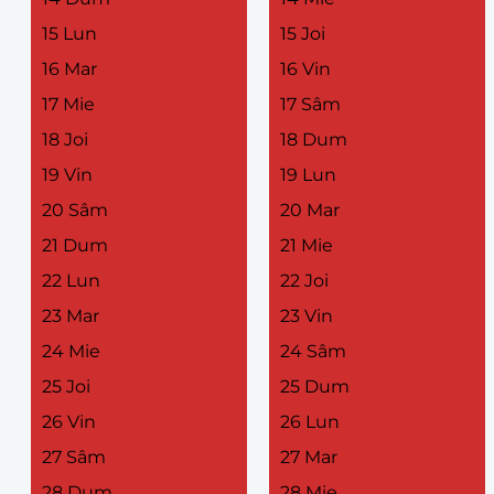
15
Lun
15
Joi
16
Mar
16
Vin
17
Mie
17
Sâm
18
Joi
18
Dum
19
Vin
19
Lun
20
Sâm
20
Mar
21
Dum
21
Mie
22
Lun
22
Joi
23
Mar
23
Vin
24
Mie
24
Sâm
25
Joi
25
Dum
26
Vin
26
Lun
27
Sâm
27
Mar
28
Dum
28
Mie