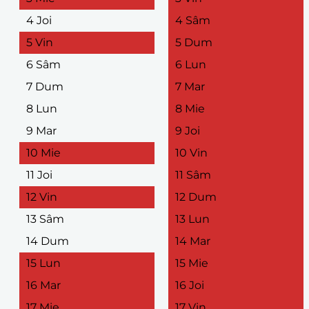
4
Joi
4
Sâm
5
Vin
5
Dum
6
Sâm
6
Lun
7
Dum
7
Mar
8
Lun
8
Mie
9
Mar
9
Joi
10
Mie
10
Vin
11
Joi
11
Sâm
12
Vin
12
Dum
13
Sâm
13
Lun
14
Dum
14
Mar
15
Lun
15
Mie
16
Mar
16
Joi
17
Mie
17
Vin