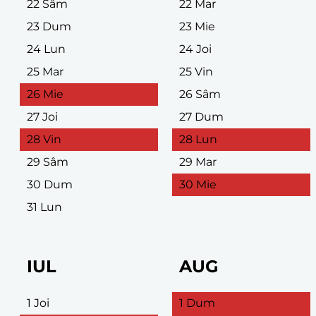
22
Sâm
22
Mar
23
Dum
23
Mie
24
Lun
24
Joi
25
Mar
25
Vin
26
Mie
26
Sâm
27
Joi
27
Dum
28
Vin
28
Lun
29
Sâm
29
Mar
30
Dum
30
Mie
31
Lun
IUL
AUG
1
Joi
1
Dum