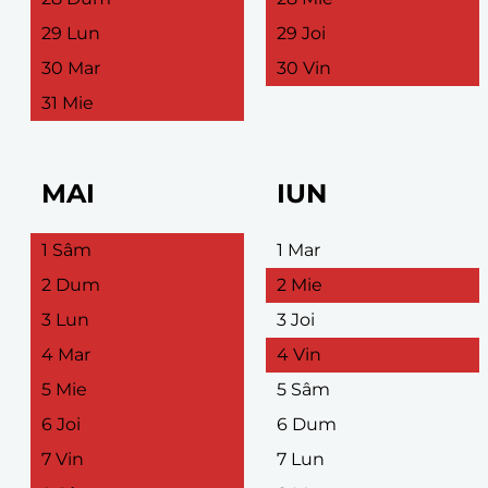
29
Lun
29
Joi
30
Mar
30
Vin
31
Mie
MAI
IUN
1
Sâm
1
Mar
2
Dum
2
Mie
3
Lun
3
Joi
4
Mar
4
Vin
5
Mie
5
Sâm
6
Joi
6
Dum
7
Vin
7
Lun