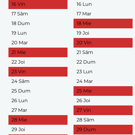
16
Vin
16
Lun
17
Sâm
17
Mar
18
Dum
18
Mie
19
Lun
19
Joi
20
Mar
20
Vin
21
Mie
21
Sâm
22
Joi
22
Dum
23
Vin
23
Lun
24
Sâm
24
Mar
25
Dum
25
Mie
26
Lun
26
Joi
27
Mar
27
Vin
28
Mie
28
Sâm
29
Joi
29
Dum