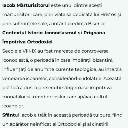
Iacob Mărturisitorul
este unul dintre acești
mărturisitori, care, prin viața sa dedicată lui Hristos și
prin suferințele sale, a întărit credința Bisericii.
Contextul Istoric: Iconoclasmul și Prigoana
Împotriva Ortodoxiei
Secolele VIII-IX au fost marcate de controversa
iconoclastă, o perioadă în care împărații bizantini,
influențați de anumite curente teologice, au interzis
venerarea icoanelor, considerând-o idolatrie. Această
politică a dus la persecuții sângeroase împotriva
monahilor și a credincioșilor care apărau cultul
icoanelor.
Sfânt
ul Iacob a trăit în această perioadă tulbure, fiind
un apărător neînfricat al Ortodoxiei și al cinstirii