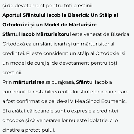
și de devotament pentru toți creștinii.
Aportul
Sfânt
ului Iacob la Biserică: Un Stâlp al
Ortodoxiei și un Model de Mărturisire
Sfânt
ul
Iacob Mărturisitorul
este venerat de Biserica
Ortodoxă ca un sfânt ierarh și un mărturisitor al
credinței. El este considerat un stâlp al Ortodoxiei și
un model de curaj și de devotament pentru toți
creștinii.
Prin
mărturisire
a sa curajoasă,
Sfânt
ul Iacob a
contribuit la restabilirea cultului sfintelor icoane, care
a fost confirmat de cel de-al VII-lea Sinod Ecumenic.
El a arătat că icoanele sunt o expresie a credinței
ortodoxe și că venerarea lor nu este idolatrie, ci o
cinstire a prototipului.