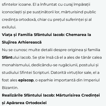
sfintelor icoane. El a înfruntat cu curaj împărații
iconoclaști și pe susținătorii lor, mărturisind public
credința ortodoxă, chiar cu prețul suferinței și al
exilului.
Viața și Familia
Sfânt
ului Iacob: Chemarea la
Slujirea Arhierească
Nu se cunosc multe detalii despre originea și familia
Sfânt
ului Iacob. Se știe însă că el a ales de tânăr calea
monahismului, dedicându-se rugăciunii, postului și
studiului Sfintei Scripturi. Datorită virtuților sale, el a
fost ales
episcop
, o eparhie importantă din Imperiul
Bizantin.
Realizările
Sfânt
ului Iacob: Mărturisirea Credinței
și Apărarea Ortodoxiei