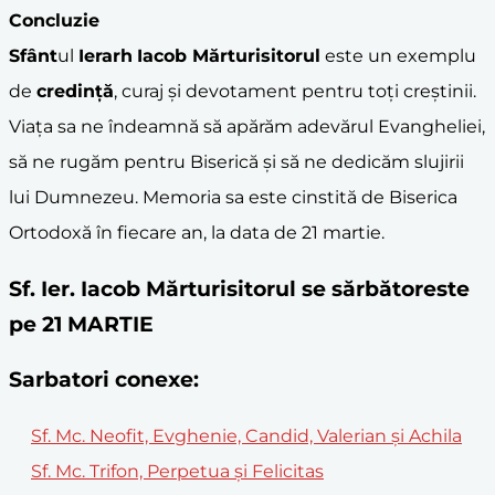
Concluzie
Sfânt
ul
Ierarh
Iacob Mărturisitorul
este un exemplu
de
credință
, curaj și devotament pentru toți creștinii.
Viața sa ne îndeamnă să apărăm adevărul Evangheliei,
să ne rugăm pentru Biserică și să ne dedicăm slujirii
lui Dumnezeu. Memoria sa este cinstită de Biserica
Ortodoxă în fiecare an, la data de 21 martie.
Sf. Ier. Iacob Mărturisitorul se sărbătoreste
pe 21 MARTIE
Sarbatori conexe:
Sf. Mc. Neofit, Evghenie, Candid, Valerian şi Achila
Sf. Mc. Trifon, Perpetua şi Felicitas