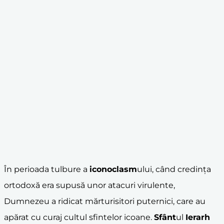
În perioada tulbure a
iconoclasm
ului, când credința
ortodoxă era supusă unor atacuri virulente,
Dumnezeu a ridicat mărturisitori puternici, care au
apărat cu curaj cultul sfintelor icoane.
Sfânt
ul
Ierarh