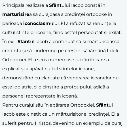
Principala realizare a
Sfânt
ului Iacob constă în
mărturisire
a sa curajoasă a credinței ortodoxe în
perioada
iconoclasm
ului. El a refuzat să renunțe la
cultul sfintelor icoane, fiind astfel persecutat și exilat.
În exil,
Sfânt
ul Iacob a continuat să-și mărturisească
credința și să-i îndemne pe creștini să rămână fideli
Ortodoxiei. El a scris numeroase lucrări în care a
explicat și a apărat cultul sfintelor icoane,
demonstrând cu claritate că venerarea icoanelor nu
este idolatrie, ci o cinstire a prototipului, adică a
persoanei reprezentate în icoană.
Pentru curajul său în apărarea Ortodoxiei,
Sfânt
ul
Iacob este cinstit ca un mărturisitor al credinței. El a
suferit pentru Hristos, devenind un exemplu de curaj