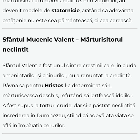
mărturisitori ai dreptei credințe. Prin viețile lor, au
devenit modele de
statornicie
, arătând că adevărata
cetățenie nu este cea pământească, ci cea cerească.
Sfântul Mucenic Valent – Mărturisitorul
neclintit
Sfântul Valent a fost unul dintre creștinii care, în ciuda
amenințărilor și chinurilor, nu a renunțat la credință.
Râvna sa pentru
Hristos
l-a determinat să-L
mărturisească deschis, refuzând să jertfească idolilor.
A fost supus la torturi crude, dar și-a păstrat neclintită
încrederea în Dumnezeu, știind că adevărata viață se
află în Împărăția cerurilor.