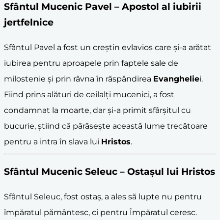
Sfântul Mucenic Pavel – Apostol al iubirii
jertfelnice
Sfântul Pavel a fost un creștin evlavios care și-a arătat
iubirea pentru aproapele prin faptele sale de
milostenie și prin râvna în răspândirea
Evanghelie
i.
Fiind prins alături de ceilalți mucenici, a fost
condamnat la moarte, dar și-a primit sfârșitul cu
bucurie, știind că părăsește această lume trecătoare
pentru a intra în slava lui
Hristos
.
Sfântul Mucenic Seleuc – Ostașul lui
Hristos
Sfântul Seleuc, fost ostaș, a ales să lupte nu pentru
împăratul pământesc, ci pentru Împăratul ceresc.