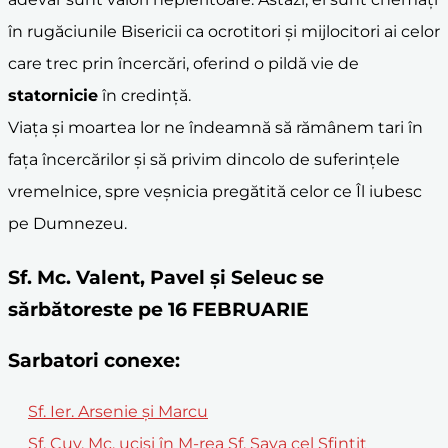
în rugăciunile Bisericii ca ocrotitori și mijlocitori ai celor
care trec prin încercări, oferind o pildă vie de
statornicie
în credință.
Viața și moartea lor ne îndeamnă să rămânem tari în
fața încercărilor și să privim dincolo de suferințele
vremelnice, spre veșnicia pregătită celor ce Îl iubesc
pe Dumnezeu.
Sf. Mc. Valent, Pavel şi Seleuc se
sărbătoreste pe 16 FEBRUARIE
Sarbatori conexe:
Sf. Ier. Arsenie şi Marcu
Sf. Cuv. Mc. ucişi în M-rea Sf. Sava cel Sfinţit