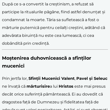
După ce s-a convertit la creștinism, a refuzat să
participe la ritualurile păgâne, fiind astfel denunțat și
condamnat la moarte. Tăria sa sufletească a fost o
mărturie puternică pentru ceilalți creștini, arătând că
adevărata biruință nu este cea lumească, ci cea
dobândită prin credință.
Moștenirea duhovnicească a sfinților
mucenici
Prin jertfa lor,
Sfinții Mucenici Valent
,
Pavel și Seleuc
ne învață că
mărturisire
a lui
Hristos
este mai presus
decât orice suferință pământească. Ei au dovedit că
dragostea față de Dumnezeu și fidelitatea față de
adevăr sunt valori nepieritoare. Astăzi, ei sunt chemați