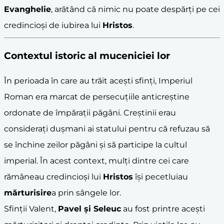
Evanghelie
, arătând că nimic nu poate despărți pe cei
credincioși de iubirea lui
Hristos
.
Contextul istoric al
mucenicie
i lor
În perioada în care au trăit acești sfinți, Imperiul
Roman era marcat de persecuțiile anticreștine
ordonate de împărații păgâni. Creștinii erau
considerați dușmani ai statului pentru că refuzau să
se închine zeilor păgâni și să participe la cultul
imperial. În acest context, mulți dintre cei care
rămâneau credincioși lui
Hristos
își pecetluiau
mărturisire
a prin sângele lor.
Sfinții Valent,
Pavel și Seleuc
au fost printre acești