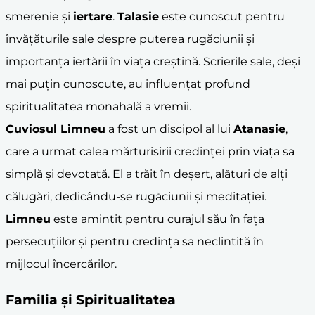
smerenie și
iertare
.
Talasie
este cunoscut pentru
învățăturile sale despre puterea rugăciunii și
importanța iertării în viața creștină. Scrierile sale, deși
mai puțin cunoscute, au influențat profund
spiritualitatea monahală a vremii.
Cuviosul
Limneu
a fost un discipol al lui
Atanasie
,
care a urmat calea mărturisirii credinței prin viața sa
simplă și devotată. El a trăit în deșert, alături de alți
călugări, dedicându-se rugăciunii și meditației.
Limneu
este amintit pentru curajul său în fața
persecuțiilor și pentru credința sa neclintită în
mijlocul încercărilor.
Familia și Spiritualitatea