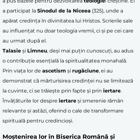
a pus bazele pentru dezvoltarea
teologie
i creștine. El
a participat la
Sinodul de la Niceea
(325), unde a
apărat credința în divinitatea lui Hristos. Scrierile sale
au influențat nu doar teologia vremii, ci și pe cei care
au urmat după el.
Talasie
și
Limneu
, deși mai puțin cunoscuți, au adus
o contribuție esențială la spiritualitatea monahală.
Prin viața lor de
ascetism
și
rugăciune
, ei au
demonstrat că mărturisirea credinței nu se limitează
la cuvinte, ci se trăiește prin fapte și prin
iertare
.
Învățăturile lor despre
iertare
și smerenie rămân
relevante și astăzi, oferind o cale de transformare
spirituală pentru credincioși.
Moștenirea lor în
Biserica Română
și