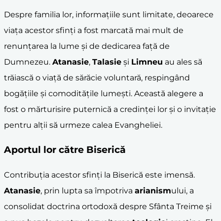
Despre familia lor, informațiile sunt limitate, deoarece
viața acestor sfinți a fost marcată mai mult de
renunțarea la lume și de dedicarea față de
Dumnezeu.
Atanasie
,
Talasie
și
Limneu
au ales să
trăiască o viață de sărăcie voluntară, respingând
bogățiile și comoditățile lumești. Această alegere a
fost o mărturisire puternică a credinței lor și o invitație
pentru alții să urmeze calea Evangheliei.
Aportul lor către Biserică
Contribuția acestor sfinți la Biserică este imensă.
Atanasie
, prin lupta sa împotriva
arianism
ului, a
consolidat doctrina ortodoxă despre Sfânta Treime și