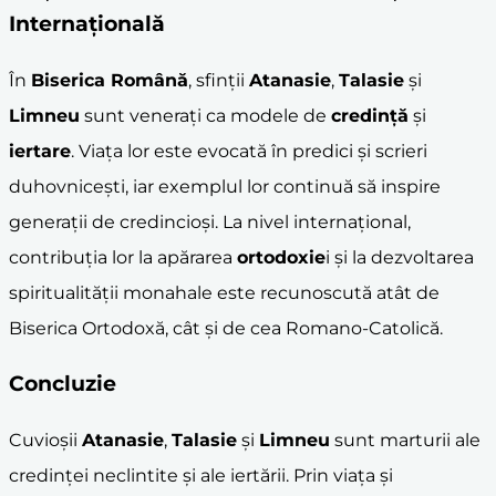
Internațională
În
Biserica Română
, sfinții
Atanasie
,
Talasie
și
Limneu
sunt venerați ca modele de
credință
și
iertare
. Viața lor este evocată în predici și scrieri
duhovnicești, iar exemplul lor continuă să inspire
generații de credincioși. La nivel internațional,
contribuția lor la apărarea
ortodoxie
i și la dezvoltarea
spiritualității monahale este recunoscută atât de
Biserica Ortodoxă, cât și de cea Romano-Catolică.
Concluzie
Cuvioșii
Atanasie
,
Talasie
și
Limneu
sunt marturii ale
credinței neclintite și ale iertării. Prin viața și