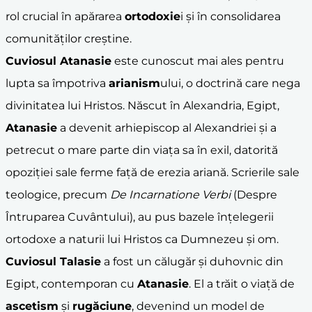
rol crucial în apărarea
ortodoxie
i și în consolidarea
comunităților creștine.
Cuviosul
Atanasie
este cunoscut mai ales pentru
lupta sa împotriva
arianism
ului, o doctrină care nega
divinitatea lui Hristos. Născut în Alexandria, Egipt,
Atanasie
a devenit arhiepiscop al Alexandriei și a
petrecut o mare parte din viața sa în exil, datorită
opoziției sale ferme față de erezia ariană. Scrierile sale
teologice, precum
De Incarnatione Verbi
(Despre
Întruparea Cuvântului), au pus bazele înțelegerii
ortodoxe a naturii lui Hristos ca Dumnezeu și om.
Cuviosul
Talasie
a fost un călugăr și duhovnic din
Egipt, contemporan cu
Atanasie
. El a trăit o viață de
ascetism
și
rugăciune
, devenind un model de