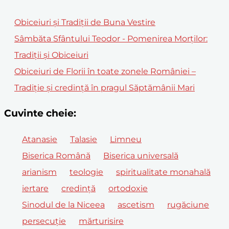
Obiceiuri și Tradiții de Buna Vestire
Sâmbăta Sfântului Teodor - Pomenirea Morților:
Tradiții și Obiceiuri
Obiceiuri de Florii în toate zonele României –
Tradiție și credință în pragul Săptămânii Mari
Cuvinte cheie:
Atanasie
Talasie
Limneu
Biserica Română
Biserica universală
arianism
teologie
spiritualitate monahală
iertare
credință
ortodoxie
Sinodul de la Niceea
ascetism
rugăciune
persecuție
mărturisire