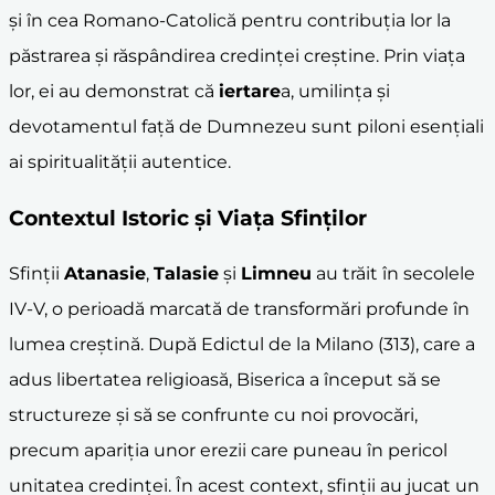
și în cea Romano-Catolică pentru contribuția lor la
păstrarea și răspândirea credinței creștine. Prin viața
lor, ei au demonstrat că
iertare
a, umilința și
devotamentul față de Dumnezeu sunt piloni esențiali
ai spiritualității autentice.
Contextul Istoric și Viața Sfinților
Sfinții
Atanasie
,
Talasie
și
Limneu
au trăit în secolele
IV-V, o perioadă marcată de transformări profunde în
lumea creștină. După Edictul de la Milano (313), care a
adus libertatea religioasă, Biserica a început să se
structureze și să se confrunte cu noi provocări,
precum apariția unor erezii care puneau în pericol
unitatea credinței. În acest context, sfinții au jucat un