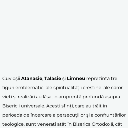
Cuvioșii
Atanasie
,
Talasie
și
Limneu
reprezintă trei
figuri emblematici ale spiritualității creștine, ale căror
vieți și realizări au lăsat o amprentă profundă asupra
Bisericii universale. Acești sfinți, care au trăit în
perioada de încercare a persecuțiilor și a confruntărilor
teologice, sunt venerați atât în Biserica Ortodoxă, cât