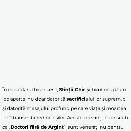
În calendarul bisericesc,
Sfinții Chir și Ioan
ocupă un
loc aparte, nu doar datorită
sacrificiu
lui lor suprem, ci
și datorită mesajului profund pe care viața și moartea
lor îl transmit credincioșilor. Acești doi sfinți, cunoscuți
ca „
Doctori fără de Argint
”, sunt venerați nu pentru