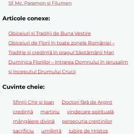
Sf. Mc. Paramon și Filumen
Articole conexe:
Obiceiuri și Tradiții de Buna Vestire
Obiceiuri de Florii în toate zonele României –
Tradiție și credință în pragul Săptămânii Mari
Duminica Floriilor – Intrarea Domnului în Ierusalim
și începutul Drumului Crucii
Cuvinte cheie:
Sfinții Chir și Ioan
Doctori fără de Argint
credință
martiriu
vindecare spirituală
mângâiere divină
persecuția creștinilor
sacrificiu
umilință
iubire de Hristos