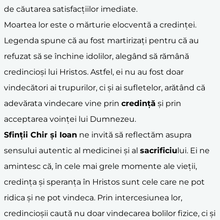
de căutarea satisfacțiilor imediate.
Moartea lor este o mărturie elocventă a credinței.
Legenda spune că au fost martirizați pentru că au
refuzat să se închine idolilor, alegând să rămână
credincioși lui Hristos. Astfel, ei nu au fost doar
vindecători ai trupurilor, ci și ai sufletelor, arătând că
adevărata vindecare vine prin
credință
și prin
acceptarea voinței lui Dumnezeu.
Sfinții Chir și Ioan
ne invită să reflectăm asupra
sensului autentic al medicinei și al
sacrificiu
lui. Ei ne
amintesc că, în cele mai grele momente ale vieții,
credința și speranța în Hristos sunt cele care ne pot
ridica și ne pot vindeca. Prin intercesiunea lor,
credincioșii caută nu doar vindecarea bolilor fizice, ci și