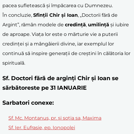
pacea sufletească și împăcarea cu Dumnezeu.
În concluzie,
Sfinții Chir și Ioan
, „Doctorii fără de
Argint”, rămân modele de
credință
,
umilință
și iubire
de aproape. Viața lor este o mărturie vie a puterii
credinței și a mângâierii divine, iar exemplul lor
continuă să inspire generații de creștini în călătoria lor
spirituală.
Sf. Doctori fără de arginți Chir și Ioan se
sărbătoreste pe 31 IANUARIE
Sarbatori conexe:
Sf. Mc. Montanus, pr. și soția sa, Maxima
Sf. Ier. Eufrasie, ep. Ionopolei