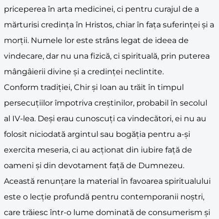
priceperea în arta medicinei, ci pentru curajul de a
mărturisi credința în Hristos, chiar în fața suferinței și a
morții. Numele lor este strâns legat de ideea de
vindecare, dar nu una fizică, ci spirituală, prin puterea
mângâierii divine și a credinței neclintite.
Conform tradiției, Chir și Ioan au trăit în timpul
persecuțiilor împotriva creștinilor, probabil în secolul
al IV-lea. Deși erau cunoscuți ca vindecători, ei nu au
folosit niciodată argintul sau bogăția pentru a-și
exercita meseria, ci au acționat din iubire față de
oameni și din devotament față de Dumnezeu.
Această renunțare la material în favoarea spiritualului
este o lecție profundă pentru contemporanii noștri,
care trăiesc într-o lume dominată de consumerism și