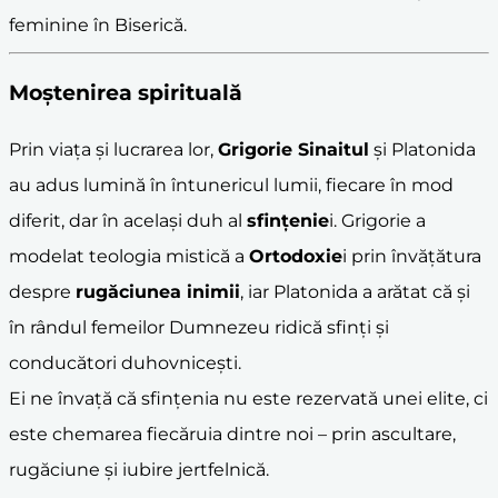
feminine în Biserică.
Moștenirea spirituală
Prin viața și lucrarea lor,
Grigorie Sinaitul
și Platonida
au adus lumină în întunericul lumii, fiecare în mod
diferit, dar în același duh al
sfințenie
i. Grigorie a
modelat teologia mistică a
Ortodoxie
i prin învățătura
despre
rugăciunea inimii
, iar Platonida a arătat că și
în rândul femeilor Dumnezeu ridică sfinți și
conducători duhovnicești.
Ei ne învață că sfințenia nu este rezervată unei elite, ci
este chemarea fiecăruia dintre noi – prin ascultare,
rugăciune și iubire jertfelnică.