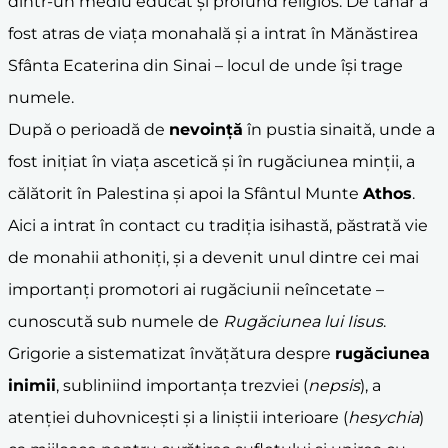
dintr-un mediu educat și profund religios. De tânăr a
fost atras de viața monahală și a intrat în Mănăstirea
Sfânta Ecaterina din Sinai – locul de unde își trage
numele.
După o perioadă de
nevoință
în pustia sinaită, unde a
fost inițiat în viața ascetică și în rugăciunea minții, a
călătorit în Palestina și apoi la Sfântul Munte
Athos
.
Aici a intrat în contact cu tradiția isihastă, păstrată vie
de monahii athoniți, și a devenit unul dintre cei mai
importanți promotori ai rugăciunii neîncetate –
cunoscută sub numele de
Rugăciunea lui Iisus
.
Grigorie a sistematizat învățătura despre
rugăciunea
inimii
, subliniind importanța trezviei (
nepsis
), a
atenției duhovnicești și a liniștii interioare (
hesychia
)