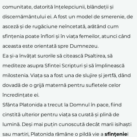
comunitate, datorită înțelepciunii, blândeții și
discernământului ei. A fost un model de smerenie, de
asceză și de rugăciune neîncetată, arătând cum
sfințenia poate înflori și în viața femeilor, atunci când
aceasta este orientată spre Dumnezeu.
Ea și-a învățat surorile să citească Psaltirea, să
mediteze asupra Sfintei Scripturi și să împlinească
milostenia. Viața sa a fost una de slujire și jertfă, dând
dovadă de o grijă maternă pentru sufletele celor
încredințate ei.
Sfânta Platonida a trecut la Domnul în pace, fiind
cinstită ulterior pentru viața sa curată și plină de
lumină. Deși mai puțin cunoscută decât marii isihaști
sau martiri, Platonida rămâne o pildă vie a
sfințenie
i