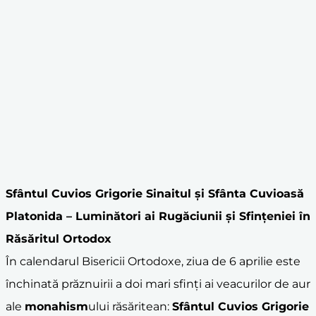
Sfântul Cuvios
Grigorie Sinaitul
și Sfânta Cuvioasă
Platonida – Luminători ai Rugăciunii și Sfințeniei în
Răsăritul Ortodox
În calendarul Bisericii Ortodoxe, ziua de 6 aprilie este
închinată prăznuirii a doi mari sfinți ai veacurilor de aur
ale
monahism
ului răsăritean:
Sfântul Cuvios
Grigorie