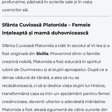
profunzime, păstrată în scrierile sale și în viața
ucenicilor săi.
Sfânta Cuvioasă Platonida – Femeie
înțeleaptă și mamă duhovnicească
Sfânta Cuvioasă Platonida a trăit în secolul al VI-lea și a
fost originară din
Sicilia
. Provenind dintr-o familie
creștină nobilă, Platonida a fost educată în spiritul
iubirii de Dumnezeu și al slujirii aproapelui. După ce a
rămas văduvă de tânără, a ales să nu se
recăsătorească, ci să-și dedice viața slujirii lui Hristos,
transformând casa sa într-un așezământ pentru femei
credincioase, devenit ulterior o adevărată mănăstire.
Platonida a fost aleasă egumenă de către surorile din