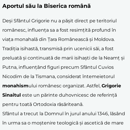
Aportul său la Biserica română
Deși Sfântul Grigorie nu a pășit direct pe teritoriul
românesc, influența sa a fost resimțită profund în
viața monahală din Țara Românească și Moldova.
Tradiția isihastă, transmisă prin ucenicii săi, a fost
preluată și continuată de marii isihaști de la Neamț și
Putna, influențând figuri precum Sfântul Cuvios
Nicodim de la Tismana, considerat întemeietorul
monahism
ului românesc organizat. Astfel,
Grigorie
Sinaitul
este un părinte duhovnicesc de referință
pentru toată Ortodoxia răsăriteană.
Sfântul a trecut la Domnul în jurul anului 1346, lăsând
în urma sa o moștenire teologică și ascetică de mare