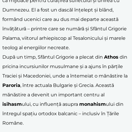
ca mijloace pentru curățirea sufletului și unirea cu
Dumnezeu. El a fost un dascăl înțelept și blând,
formând ucenici care au dus mai departe această
învățătură – printre care se numără și Sfântul Grigorie
Palama, viitorul arhiepiscop al Tesalonicului și marele
teolog al energiilor necreate.
După un timp, Sfântul Grigorie a plecat din
Athos
din
pricina incursiunilor musulmane și a ajuns în părțile
Traciei și Macedoniei, unde a întemeiat o mănăstire la
Paroria
, între actuala Bulgarie și Grecia. Această
mănăstire a devenit un important centru al
isihasm
ului, cu influență asupra
monahism
ului din
întregul spațiu ortodox balcanic – inclusiv în Țările
Române.