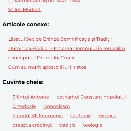
(†) Duminica Naşterii Domnului
Sf. Ier. Modest
Articole conexe:
Lăsatul Sec de Brânză: Semnificație și Tradiții
Duminica Floriilor – Intrarea Domnului în Ierusalim
și începutul Drumului Crucii
Cum au murit apostolii lui Hristos
Cuvinte cheie:
Sfântul Antonie
patriarhul Constantinopolului
Ortodoxie
iconoclasm
Sinodul VII Ecumenic
sfințenie
Biserica
dreapta credință
tradiție
teologie