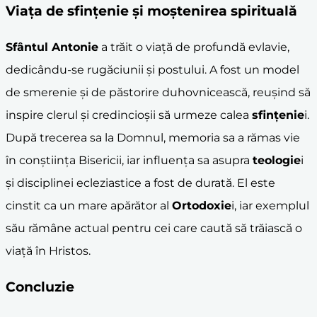
Viața de
sfințenie
și moștenirea spirituală
Sfântul Antonie
a trăit o viață de profundă evlavie,
dedicându-se rugăciunii și postului. A fost un model
de smerenie și de păstorire duhovnicească, reușind să
inspire clerul și credincioșii să urmeze calea
sfințenie
i.
După trecerea sa la Domnul, memoria sa a rămas vie
în conștiința Bisericii, iar influența sa asupra
teologie
i
și disciplinei ecleziastice a fost de durată. El este
cinstit ca un mare apărător al
Ortodoxie
i, iar exemplul
său rămâne actual pentru cei care caută să trăiască o
viață în Hristos.
Concluzie