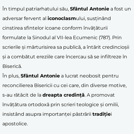
În timpul patriarhatului său,
Sfântul Antonie
a fost un
adversar fervent al
iconoclasm
ului, susținând
cinstirea sfintelor icoane conform învățăturii
formulate la Sinodul al VII-lea Ecumenic (787). Prin
scrierile și mărturisirea sa publică, a întărit credincioșii
și a combătut ereziile care încercau să se infiltreze în
Biserică.
În plus,
Sfântul Antonie
a lucrat neobosit pentru
reconcilierea Bisericii cu cei care, din diverse motive,
s-au rătăcit de la
dreapta credință
. A promovat
învățătura ortodoxă prin scrieri teologice și omilii,
insistând asupra importanței păstrării
tradiție
i
apostolice.