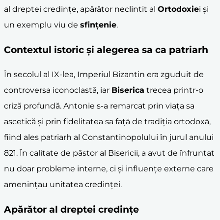
al dreptei credințe, apărător neclintit al
Ortodoxie
i și
un exemplu viu de
sfințenie
.
Contextul istoric și alegerea sa ca patriarh
În secolul al IX-lea, Imperiul Bizantin era zguduit de
controversa iconoclastă, iar
Biserica
trecea printr-o
criză profundă. Antonie s-a remarcat prin viața sa
ascetică și prin fidelitatea sa față de tradiția ortodoxă,
fiind ales patriarh al Constantinopolului în jurul anului
821. În calitate de păstor al Bisericii, a avut de înfruntat
nu doar probleme interne, ci și influențe externe care
amenințau unitatea credinței.
Apărător al dreptei credințe