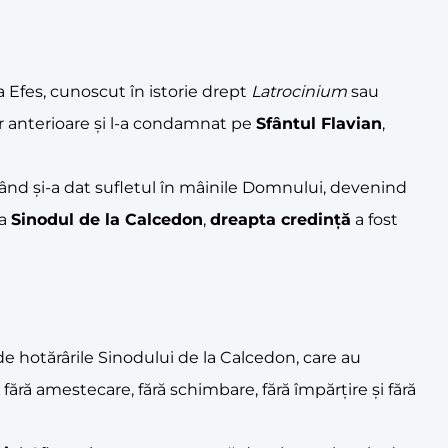
la Efes, cunoscut în istorie drept
Latrocinium
sau
or anterioare și l-a condamnat pe
Sfântul Flavian
,
când și-a dat sufletul în mâinile Domnului, devenind
la
Sinodul de la Calcedon
,
dreapta credință
a fost
e hotărârile Sinodului de la Calcedon, care au
fără amestecare, fără schimbare, fără împărțire și fără