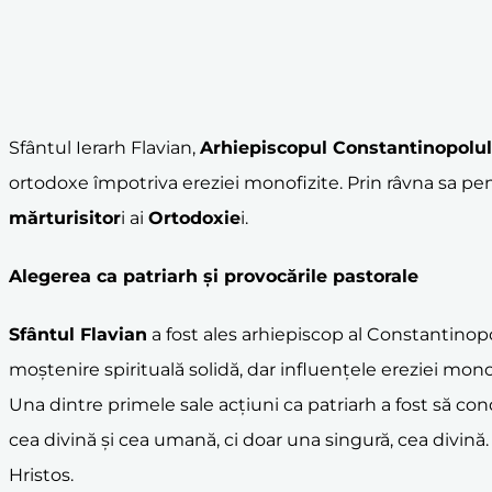
Sfântul Ierarh Flavian,
Arhiepiscopul Constantinopolul
ortodoxe împotriva ereziei monofizite. Prin râvna sa pen
mărturisitor
i ai
Ortodoxie
i.
Alegerea ca patriarh și provocările pastorale
Sfântul Flavian
a fost ales arhiepiscop al Constantinopo
moștenire spirituală solidă, dar influențele ereziei mono
Una dintre primele sale acțiuni ca patriarh a fost să con
cea divină și cea umană, ci doar una singură, cea divină
Hristos.