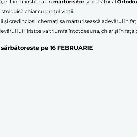
, el fiind cinstit ca un
mărturisitor
și apărător al
Ortodo
stologică chiar cu prețul vieții.
 și credincioșii chemați să mărturisească adevărul în fața 
devărul lui Hristos va triumfa întotdeauna, chiar și în fața
 se sărbătoreste pe 16 FEBRUARIE