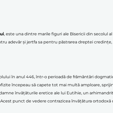
ui
, este una dintre marile figuri ale Bisericii din secolul
tru adevăr și jertfa sa pentru păstrarea dreptei credințe,
lului în anul 446, într-o perioadă de frământări dogmatice
fizite începeau să capete tot mai multă amploare, sprijinite
damne învățăturile eretice ale lui Eutihie, un arhimandrit 
. Acest punct de vedere contrazicea învățătura ortodoxă de