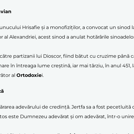
avian
eunucului Hrisafie și a monofiziților, a convocat un sinod 
 al Alexandriei, acest sinod a anulat hotărârile sinoadel
ătre partizanii lui Dioscor, fiind bătut cu cruzime până 
are în întreaga lume creștină, iar mai târziu, în anul 451, 
ător al
Ortodoxie
i.
că
rea adevărului de credință. Jertfa sa a fost pecetluită d
istos este Dumnezeu adevărat și om adevărat, într-o unire 