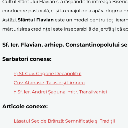
Cultul Sfântului Flavian s-a răspândit în întreaga Biserică
conducere pastorală, ci și la curajul de a apăra dogma hri
Astăzi,
Sfântul Flavian
este un model pentru toți ierarhii
mărturisirea credinței este inseparabilă de jertfă și că a
Sf. Ier. Flavian, arhiep. Constantinopolului
Sarbatori conexe:
†) Sf. Cuv. Grigorie Decapolitul
Cuv. Atanasie, Talasie şi Limneu
† Sf. Ier. Andrei Șaguna, mitr. Transilvaniei
Articole conexe:
Lăsatul Sec de Brânză: Semnificație și Tradiții