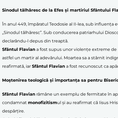
Sinodul tâlhăresc de la Efes
și
martiriu
l Sfântului Fl
În anul 449, împăratul Teodosie al II-lea, sub influența 
„Sinodul tâlhăresc”. Sub conducerea patriarhului Dioscor
declarându-l depus din treaptă.
Sfântul Flavian
a fost supus unor violențe extreme de c
astfel un martir al adevărului. Moartea sa a stârnit indign
reafirmată, iar
Sfântul Flavian
a fost recunoscut ca apăr
Moștenirea teologică și importanța sa pentru Biseri
Sfântul Flavian
rămâne un exemplu de fermitate în apăra
condamnat
monofizitism
ul și au reafirmat că Iisus Hr
despărțire.