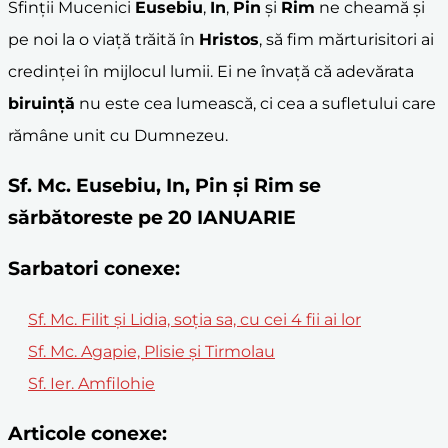
Sfinții Mucenici
Eusebiu
,
In
,
Pin
și
Rim
ne cheamă și
pe noi la o viață trăită în
Hristos
, să fim mărturisitori ai
credinței în mijlocul lumii. Ei ne învață că adevărata
biruință
nu este cea lumească, ci cea a sufletului care
rămâne unit cu Dumnezeu.
Sf. Mc. Eusebiu, In, Pin și Rim se
sărbătoreste pe 20 IANUARIE
Sarbatori conexe:
Sf. Mc. Filit și Lidia, soția sa, cu cei 4 fii ai lor
Sf. Mc. Agapie, Plisie şi Tirmolau
Sf. Ier. Amfilohie
Articole conexe: