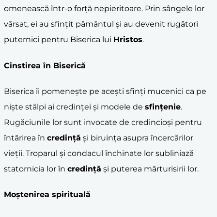
omenească într-o forță nepieritoare. Prin sângele lor
vărsat, ei au sfințit pământul și au devenit rugători
puternici pentru Biserica lui
Hristos
.
Cinstirea în
Biserică
Biserica îi pomenește pe acești sfinți mucenici ca pe
niște stâlpi ai credinței și modele de
sfințenie
.
Rugăciunile lor sunt invocate de credincioși pentru
întărirea în
credință
și biruința asupra încercărilor
vieții. Troparul și condacul închinate lor subliniază
statornicia lor în
credință
și puterea mărturisirii lor.
Moștenirea spirituală