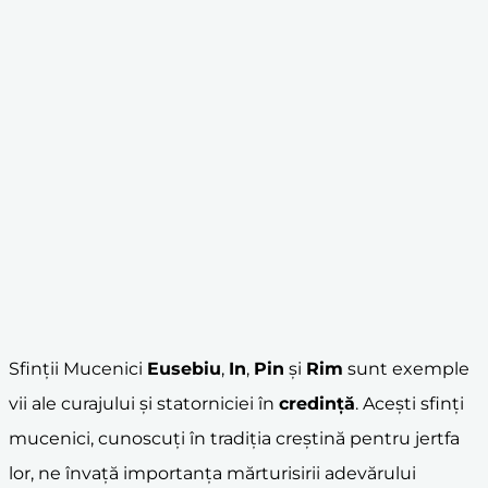
Sfinții Mucenici
Eusebiu
,
In
,
Pin
și
Rim
sunt exemple
vii ale curajului și statorniciei în
credință
. Acești sfinți
mucenici, cunoscuți în tradiția creștină pentru jertfa
lor, ne învață importanța mărturisirii adevărului