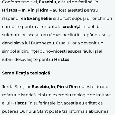
Conform tradiției,
Eusebiu
, alături de frații săi în
Hristos
–
In
,
Pin
și
Rim
– au fost arestați pentru
răspândirea
Evanghelie
i și au fost supuși unor chinuri
cumplite pentru a renunța la
credință
. În pofida
suferințelor, aceștia au rămas neclintiți, rugându-se și
dând slavă lui Dumnezeu. Curajul lor a devenit un
simbol al biruinței duhovnicești asupra răului și al
iubirii desăvârșite pentru
Hristos
.
Semnificația teologică
Jertfa Sfinților
Eusebiu
,
In
,
Pin
și
Rim
nu este doar o
mărturie istorică, ci și un exemplu teologic de imitare
a lui
Hristos
. În suferințele lor, aceștia au arătat că
puterea Duhului Sfânt poate transforma slăbiciunea