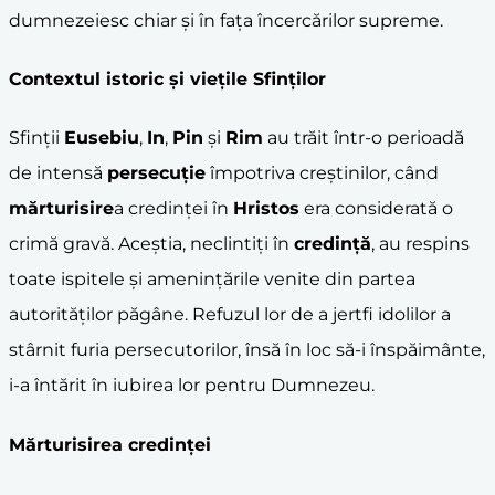
dumnezeiesc chiar și în fața încercărilor supreme.
Contextul istoric și viețile Sfinților
Sfinții
Eusebiu
,
In
,
Pin
și
Rim
au trăit într-o perioadă
de intensă
persecuție
împotriva creștinilor, când
mărturisire
a credinței în
Hristos
era considerată o
crimă gravă. Aceștia, neclintiți în
credință
, au respins
toate ispitele și amenințările venite din partea
autorităților păgâne. Refuzul lor de a jertfi idolilor a
stârnit furia persecutorilor, însă în loc să-i înspăimânte,
i-a întărit în iubirea lor pentru Dumnezeu.
Mărturisirea credinței