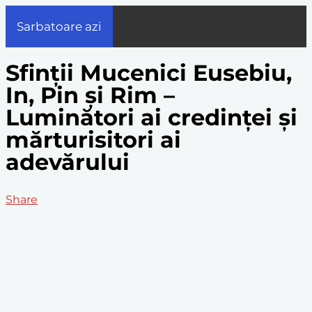
Sarbatoare azi
Sfinții Mucenici Eusebiu,
In, Pin și Rim –
Luminători ai credinței și
mărturisitori ai
adevărului
Share