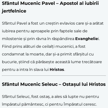
Sfântul Mucenic Pavel – Apostol al iubirii
jertfelnice
Sfântul Pavel a fost un creștin evlavios care și-a arătat
iubirea pentru aproapele prin faptele sale de
milostenie și prin râvna în răspândirea
Evanghelie
i.
Fiind prins alături de ceilalți mucenici, a fost
condamnat la moarte, dar și-a primit sfârșitul cu
bucurie, știind că părăsește această lume trecătoare
pentru a intra în slava lui
Hristos
.
Sfântul Mucenic Seleuc – Ostașul lui
Hristos
Sfântul Seleuc, fost ostaș, a ales să lupte nu pentru
împăratul pământesc, ci pentru Împăratul ceresc.