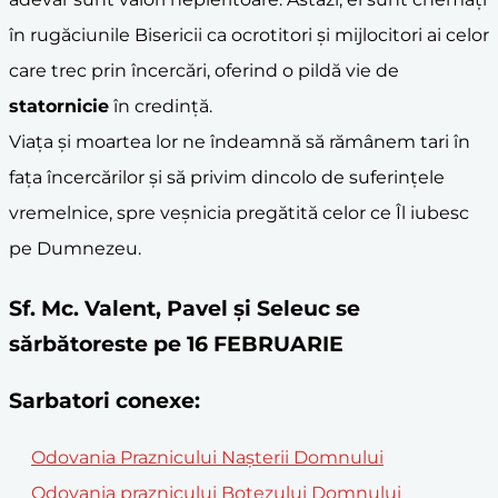
în rugăciunile Bisericii ca ocrotitori și mijlocitori ai celor
care trec prin încercări, oferind o pildă vie de
statornicie
în credință.
Viața și moartea lor ne îndeamnă să rămânem tari în
fața încercărilor și să privim dincolo de suferințele
vremelnice, spre veșnicia pregătită celor ce Îl iubesc
pe Dumnezeu.
Sf. Mc. Valent, Pavel şi Seleuc se
sărbătoreste pe 16 FEBRUARIE
Sarbatori conexe:
Odovania Praznicului Nașterii Domnului
Odovania praznicului Botezului Domnului