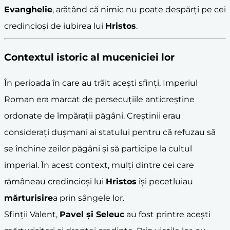
Evanghelie
, arătând că nimic nu poate despărți pe cei
credincioși de iubirea lui
Hristos
.
Contextul istoric al
mucenicie
i lor
În perioada în care au trăit acești sfinți, Imperiul
Roman era marcat de persecuțiile anticreștine
ordonate de împărații păgâni. Creștinii erau
considerați dușmani ai statului pentru că refuzau să
se închine zeilor păgâni și să participe la cultul
imperial. În acest context, mulți dintre cei care
rămâneau credincioși lui
Hristos
își pecetluiau
mărturisire
a prin sângele lor.
Sfinții Valent,
Pavel și Seleuc
au fost printre acești