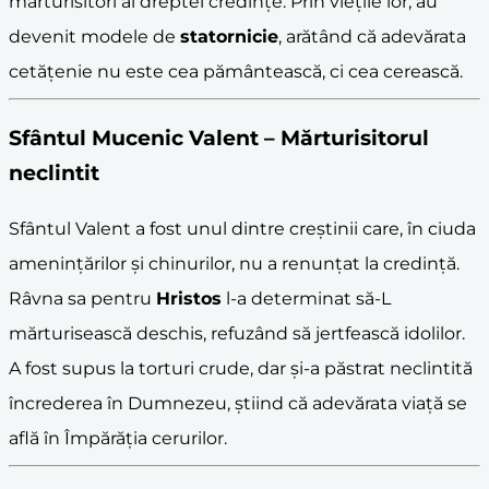
mărturisitori ai dreptei credințe. Prin viețile lor, au
devenit modele de
statornicie
, arătând că adevărata
cetățenie nu este cea pământească, ci cea cerească.
Sfântul Mucenic Valent – Mărturisitorul
neclintit
Sfântul Valent a fost unul dintre creștinii care, în ciuda
amenințărilor și chinurilor, nu a renunțat la credință.
Râvna sa pentru
Hristos
l-a determinat să-L
mărturisească deschis, refuzând să jertfească idolilor.
A fost supus la torturi crude, dar și-a păstrat neclintită
încrederea în Dumnezeu, știind că adevărata viață se
află în Împărăția cerurilor.