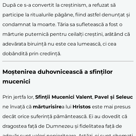
După ce s-a convertit la creștinism, a refuzat să
participe la ritualurile păgâne, fiind astfel denunțat și
condamnat la moarte. Tăria sa sufletească a fost o
mărturie puternică pentru ceilalți creștini, arătând că
adevărata biruință nu este cea lumească, ci cea
dobândită prin credință.
Moștenirea duhovnicească a sfinților
mucenici
Prin jertfa lor,
Sfinții Mucenici Valent
,
Pavel și Seleuc
ne învață că
mărturisire
a lui
Hristos
este mai presus
decât orice suferință pământească. Ei au dovedit că
dragostea față de Dumnezeu și fidelitatea față de
adevăr sunt valori nepieritoare. Astăzi, ei sunt chemați