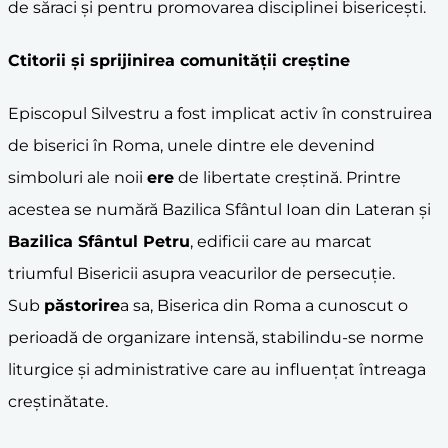
de săraci și pentru promovarea disciplinei bisericești.
Ctitorii și sprijinirea comunității creștine
Episcopul Silvestru a fost implicat activ în construirea
de biserici în Roma, unele dintre ele devenind
simboluri ale noii
ere
de libertate creștină. Printre
acestea se numără Bazilica Sfântul Ioan din Lateran și
Bazilica Sfântul Petru
, edificii care au marcat
triumful Bisericii asupra veacurilor de persecuție.
Sub
păstorire
a sa, Biserica din Roma a cunoscut o
perioadă de organizare intensă, stabilindu-se norme
liturgice și administrative care au influențat întreaga
creștinătate.