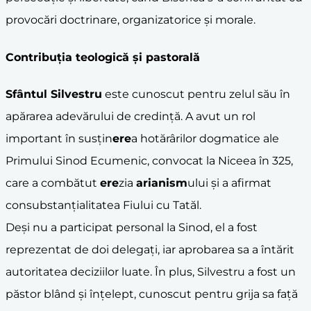
provocări doctrinare, organizatorice și morale.
Contribuția teologică și pastorală
Sfântul Silvestru
este cunoscut pentru zelul său în
apărarea adevărului de credință. A avut un rol
important în susțin
ere
a hotărârilor dogmatice ale
Primului Sinod Ecumenic, convocat la Niceea în 325,
care a combătut
ere
zia
arianism
ului și a afirmat
consubstanțialitatea Fiului cu Tatăl.
Deși nu a participat personal la Sinod, el a fost
reprezentat de doi delegați, iar aprobarea sa a întărit
autoritatea deciziilor luate. În plus, Silvestru a fost un
păstor blând și înțelept, cunoscut pentru grija sa față