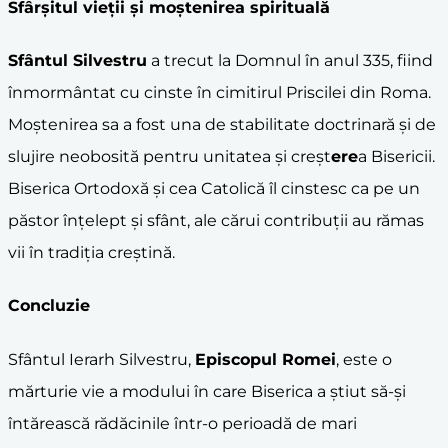
Sfârșitul vieții și moștenirea spirituală
Sfântul Silvestru
a trecut la Domnul în anul 335, fiind
înmormântat cu cinste în cimitirul Priscilei din Roma.
Moștenirea sa a fost una de stabilitate doctrinară și de
slujire neobosită pentru unitatea și creșt
ere
a Bisericii.
Biserica Ortodoxă și cea Catolică îl cinstesc ca pe un
păstor înțelept și sfânt, ale cărui contribuții au rămas
vii în tradiția creștină.
Concluzie
Sfântul Ierarh Silvestru,
Episcopul Romei
, este o
mărturie vie a modului în care Biserica a știut să-și
întărească rădăcinile într-o perioadă de mari