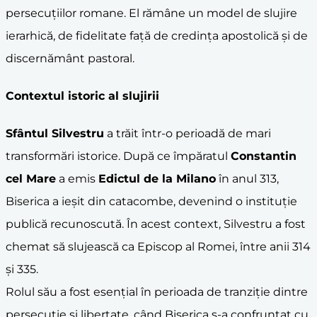
persecuțiilor romane. El rămâne un model de slujire
ierarhică, de fidelitate față de credința apostolică și de
discernământ pastoral.
Contextul istoric al slujirii
Sfântul Silvestru
a trăit într-o perioadă de mari
transformări istorice. După ce împăratul
Constantin
cel Mare
a emis
Edictul de la Milano
în anul 313,
Biserica a ieșit din catacombe, devenind o instituție
publică recunoscută. În acest context, Silvestru a fost
chemat să slujească ca Episcop al Romei, între anii 314
și 335.
Rolul său a fost esențial în perioada de tranziție dintre
persecuție și libertate, când Biserica s-a confruntat cu