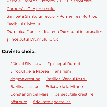
Paștele Catolic și Ortodox 2025: O Sărbătoare
Comună a Creștinismului
Sâmbăta Sfântului Teodor - Pomenirea Morților:
Tradiții și Obiceiuri
Duminica Floriilor – Intrarea Domnului în Ierusalim
și începutul Drumului Crucii
Cuvinte cheie:
Sfântul Silvestru
Episcopul Romei
Sinodul de la Niceea
arianism
dogma creștină
Bazilica Sfântul Petru
Bazilica Lateran
Edictul de la Milano
Constantin cel Mare
persecuțiile creștine
păstorire
fidelitate apostolică