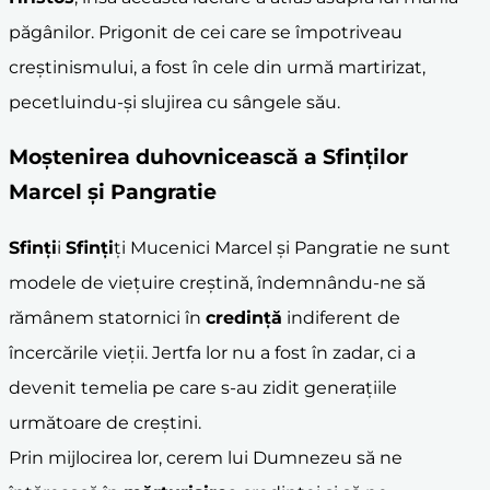
păgânilor. Prigonit de cei care se împotriveau
creștinismului, a fost în cele din urmă martirizat,
pecetluindu-și slujirea cu sângele său.
Moștenirea duhovnicească a
Sfinți
lor
Marcel și Pangratie
Sfinți
i
Sfinți
ți Mucenici Marcel și Pangratie ne sunt
modele de viețuire creștină, îndemnându-ne să
rămânem statornici în
credință
indiferent de
încercările vieții. Jertfa lor nu a fost în zadar, ci a
devenit temelia pe care s-au zidit generațiile
următoare de creștini.
Prin mijlocirea lor, cerem lui Dumnezeu să ne