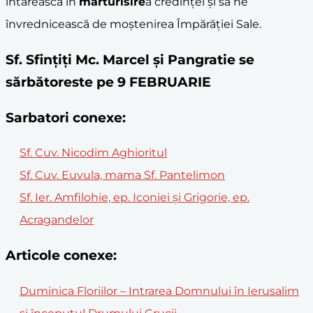
întărească în
mărturisire
a credinței și să ne
învrednicească de moștenirea Împărăției Sale.
Sf. Sfinţiţi Mc. Marcel şi Pangratie se
sărbătoreste pe 9 FEBRUARIE
Sarbatori conexe:
Sf. Cuv. Nicodim Aghioritul
Sf. Cuv. Euvula, mama Sf. Pantelimon
Sf. Ier. Amfilohie, ep. Iconiei și Grigorie, ep.
Acragandelor
Articole conexe:
Duminica Floriilor – Intrarea Domnului în Ierusalim