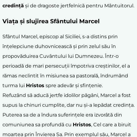
credință
și de dragoste jertfelnică pentru Mântuitorul.
Viața și slujirea Sfântului Marcel
Sfântul Marcel, episcop al Siciliei, s-a distins prin
înțelepciune duhovnicească și prin zelul său în
propovăduirea Cuvântului lui Dumnezeu. Într-o
perioadă de mari persecuții împotriva creștinilor, el a
rămas neclintit în misiunea sa pastorală, îndrumând
turma lui
Hristos
spre adevăr și sfințenie.
Refuzând să aducă jertfe idolilor păgâni, Marcel a fost
supus la chinuri cumplite, dar nu și-a lepădat credința.
Puterea sa de a îndura suferințele era izvorâtă din
comuniunea sa profundă cu
Hristos
, Cel care a biruit
moartea prin Învierea Sa. Prin exemplul său, Marcel a