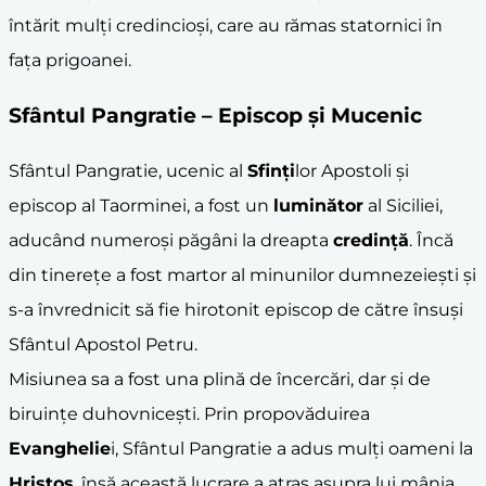
întărit mulți credincioși, care au rămas statornici în
fața prigoanei.
Sfântul Pangratie – Episcop și Mucenic
Sfântul Pangratie, ucenic al
Sfinți
lor Apostoli și
episcop al Taorminei, a fost un
luminător
al Siciliei,
aducând numeroși păgâni la dreapta
credință
. Încă
din tinerețe a fost martor al minunilor dumnezeiești și
s-a învrednicit să fie hirotonit episcop de către însuși
Sfântul Apostol Petru.
Misiunea sa a fost una plină de încercări, dar și de
biruințe duhovnicești. Prin propovăduirea
Evanghelie
i, Sfântul Pangratie a adus mulți oameni la
Hristos
, însă această lucrare a atras asupra lui mânia