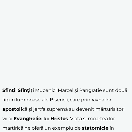
Sfinți
i
Sfinți
ți Mucenici Marcel și Pangratie sunt două
figuri luminoase ale Bisericii, care prin râvna lor
apostoli
că și jertfa supremă au devenit mărturisitori
vii ai
Evanghelie
i lui
Hristos
. Viața și moartea lor
martirică ne oferă un exemplu de
statornicie
în