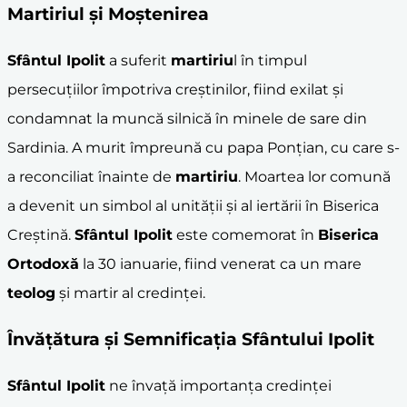
Martiriul și Moștenirea
Sfântul Ipolit
a suferit
martiriu
l în timpul
persecuțiilor împotriva creștinilor, fiind exilat și
condamnat la muncă silnică în minele de sare din
Sardinia. A murit împreună cu papa Ponțian, cu care s-
a reconciliat înainte de
martiriu
. Moartea lor comună
a devenit un simbol al unității și al iertării în Biserica
Creștină.
Sfântul Ipolit
este comemorat în
Biserica
Ortodoxă
la 30 ianuarie, fiind venerat ca un mare
teolog
și martir al credinței.
Învățătura și Semnificația Sfântului Ipolit
Sfântul Ipolit
ne învață importanța credinței