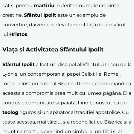
cât și pentru
martiriu
l suferit în numele credinței
creștine.
Sfântul Ipolit
este un exemplu de
convertire, dârzenie și devotament față de adevărul
lui
Hristos
.
Viața și Activitatea Sfântului Ipolit
Sfântul Ipolit
a fost un discipol al Sfântului Irineu de la
Lyon și un contemporan al papei Calixt I al Romei.
Inițial, a fost un critic al Bisericii Romei, considerând că
aceasta a compromis prea mult cu lumea păgână. El a
condus o comunitate separată, fiind cunoscut ca un
teolog
riguros și un apărător al tradiției apostolice. Cu
toate acestea, mai târziu, s-a reconciliat cu Biserica și a
murit ca martir, devenind un simbol al unității și al