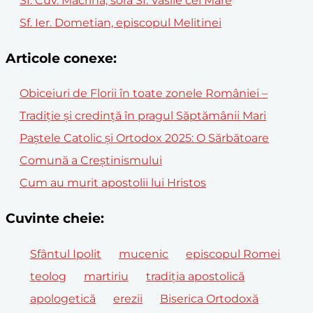
Sf. Cuv. Macrina, sora Sf. Vasile cel Mare
Sf. Ier. Dometian, episcopul Melitinei
Articole conexe:
Obiceiuri de Florii în toate zonele României –
Tradiție și credință în pragul Săptămânii Mari
Paștele Catolic și Ortodox 2025: O Sărbătoare
Comună a Creștinismului
Cum au murit apostolii lui Hristos
Cuvinte cheie:
Sfântul Ipolit
mucenic
episcopul Romei
teolog
martiriu
tradiția apostolică
apologetică
erezii
Biserica Ortodoxă