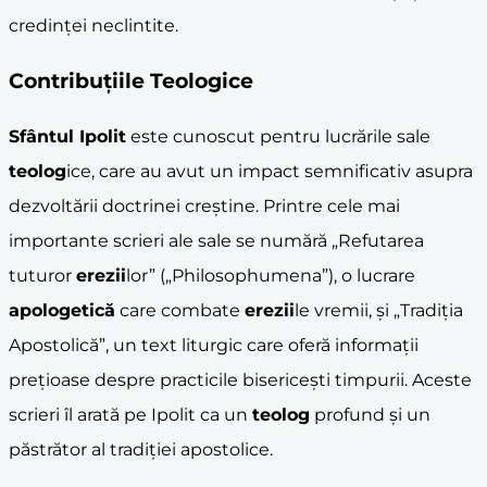
credinței neclintite.
Contribuțiile Teologice
Sfântul Ipolit
este cunoscut pentru lucrările sale
teolog
ice, care au avut un impact semnificativ asupra
dezvoltării doctrinei creștine. Printre cele mai
importante scrieri ale sale se numără „Refutarea
tuturor
erezii
lor” („Philosophumena”), o lucrare
apologetică
care combate
erezii
le vremii, și „Tradiția
Apostolică”, un text liturgic care oferă informații
prețioase despre practicile bisericești timpurii. Aceste
scrieri îl arată pe Ipolit ca un
teolog
profund și un
păstrător al tradiției apostolice.