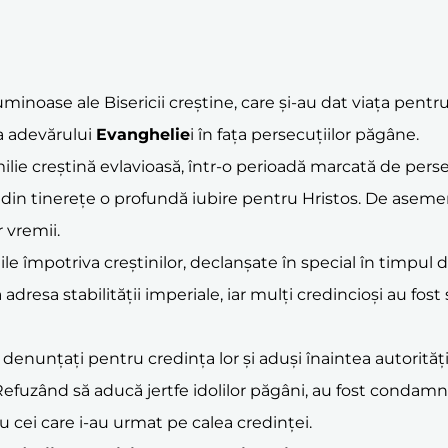
minoase ale Bisericii creștine, care și-au dat viața pentr
 adevărului
Evanghelie
i în fața persecuțiilor păgâne.
lie creștină evlavioasă, într-o perioadă marcată de persec
ă din tinerețe o profundă iubire pentru Hristos. De asemene
 vremii.
țiile împotriva creștinilor, declanșate în special în timpu
 adresa stabilității imperiale, iar mulți credincioși au fo
t denunțați pentru credința lor și aduși înaintea autorități
 Refuzând să aducă jertfe idolilor păgâni, au fost condamn
u cei care i-au urmat pe calea credinței.