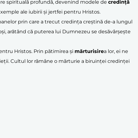
ire spirituală profundă, devenind modele de
credință
mple ale iubirii și jertfei pentru Hristos.
igoanelor prin care a trecut credința creștină de-a lungul
cioși, arătând că puterea lui Dumnezeu se desăvârșește
entru Hristos. Prin pătimirea și
mărturisire
a lor, ei ne
vieții. Cultul lor rămâne o mărturie a biruinței credinței