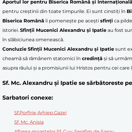
Aportul lor pentru
Biserica Română
și Internațional
pentru creștinii din toate timpurile. Ei sunt cinstiți în
Bi
Biserica Română
îi pomenește pe acești
sfinți
ca pild
istoriei.
Sfinții Mucenici Alexandru și Ipatie
au fost su
în slăbiciunea omenească.
Concluzie
Sfinții Mucenici Alexandru și Ipatie
sunt ex
cheamă să rămânem statornici în
credință
și să urmăm
asupra răului și a promisiunii lui Hristos pentru cei care
Sf. Mc. Alexandru şi Ipatie se sărbătoreste 
Sarbatori conexe:
Sf.Porfirie,Arhiep.Gazei
Sf. Mc. Anisia
Aflarea moaștelor Sf. Cuv. Serafim de Sarov