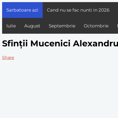
Sarbatoare azi
Cand nu se fac nunti in
2026
Iulie
August
Septembrie
Octombrie
Sfinții Mucenici Alexandru 
Share