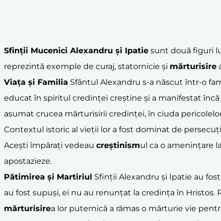
Sfinții Mucenici Alexandru și Ipatie
sunt două figuri lu
reprezintă exemple de curaj, statornicie și
mărturisire
a
Viața și Familia
Sfântul Alexandru s-a născut într-o fami
educat în spiritul credinței creștine și a manifestat înc
asumat crucea mărturisirii credinței, în ciuda pericolelor
Contextul istoric al vieții lor a fost dominat de persecu
Acești împărați vedeau
creștinism
ul ca o amenințare la
apostazieze.
Pătimirea și Martiriul
Sfinții Alexandru și Ipatie au fos
au fost supuși, ei nu au renunțat la credința în Hristos.
mărturisire
a lor puternică a rămas o mărturie vie pentr