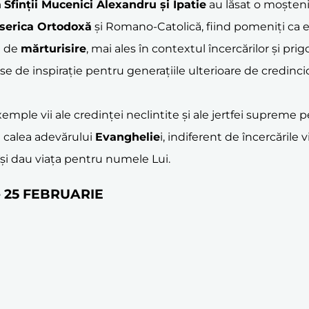
ă
Sfinții Mucenici Alexandru și Ipatie
au lăsat o moșten
serica Ortodoxă
și Romano-Catolică, fiind pomeniți ca exe
e de
mărturisire
, mai ales în contextul încercărilor și pr
rse de inspirație pentru generațiile ulterioare de credin
emple vii ale credinței neclintite și ale jertfei supreme p
 calea adevărului
Evanghelie
i, indiferent de încercările 
 își dau viața pentru numele Lui.
pe 25 FEBRUARIE