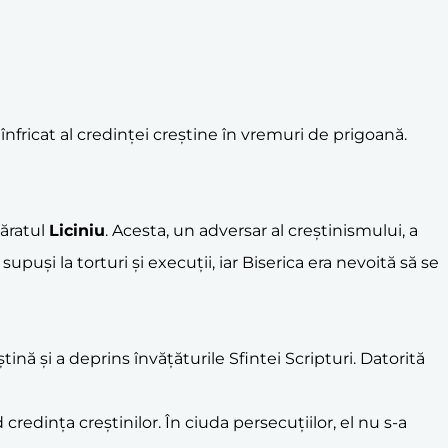
eînfricat al credinței creștine în vremuri de prigoană.
păratul
Liciniu
. Acesta, un adversar al creștinismului, a
u supuși la torturi și execuții, iar Biserica era nevoită să se
ștină și a deprins învățăturile Sfintei Scripturi. Datorită
redința creștinilor. În ciuda persecuțiilor, el nu s-a