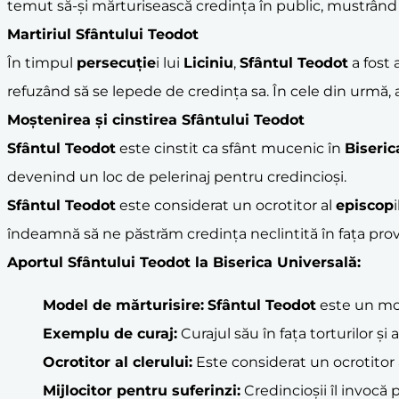
temut să-și mărturisească credința în public, mustrând
Martiriul Sfântului Teodot
În timpul
persecuție
i lui
Liciniu
,
Sfântul Teodot
a fost 
refuzând să se lepede de credința sa. În cele din urmă,
Moștenirea și cinstirea Sfântului Teodot
Sfântul Teodot
este cinstit ca sfânt mucenic în
Biseri
devenind un loc de pelerinaj pentru credincioși.
Sfântul Teodot
este considerat un ocrotitor al
episcop
îndeamnă să ne păstrăm credința neclintită în fața prov
Aportul Sfântului Teodot la Biserica Universală:
Model de
mărturisire
:
Sfântul Teodot
este un m
Exemplu de
curaj
:
Curajul său în fața torturilor și 
Ocrotitor al
cler
ului:
Este considerat un ocrotitor 
Mijlocitor pentru suferinzi:
Credincioșii îl invocă 