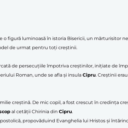
te o figură luminoasă în istoria Bisericii, un mărturisitor n
el de urmat pentru toți creștinii.
arcată de persecuțiile împotriva creștinilor, inițiate de îm
eriului Roman, unde se afla și insula
Cipru
. Creștinii era
familie creștină. De mic copil, a fost crescut în credința cre
scop
al cetății Chirinia din
Cipru
.
ostolică, propovăduind Evanghelia lui Hristos și întărind c