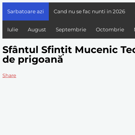
Sarbatoare azi
Cand nu se fac nunti in
2026
Iulie
August
Septembrie
Octombrie
Sfântul Sfințit Mucenic Te
de prigoană
Share