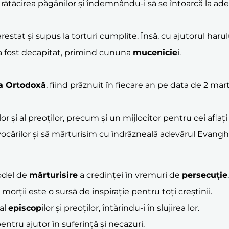
 rătăcirea păgânilor și îndemnându-i să se întoarcă la a
arestat și supus la torturi cumplite. Însă, cu ajutorul harul
 a fost decapitat, primind cununa
mucenicie
i.
ca Ortodoxă
, fiind prăznuit în fiecare an pe data de 2 mart
ilor și al preoților, precum și un mijlocitor pentru cei afla
ocărilor și să mărturisim cu îndrăzneală adevărul Evanghe
odel de
mărturisire
a credinței în vremuri de
persecuție
.
a morții este o sursă de inspirație pentru toți creștinii.
al
episcop
ilor și preoților, întărindu-i în slujirea lor.
pentru ajutor în suferință și necazuri.