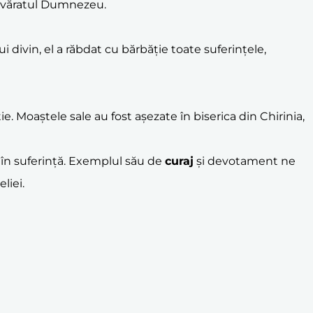
devăratul Dumnezeu.
ui divin, el a răbdat cu bărbăție toate suferințele,
ie. Moaștele sale au fost așezate în biserica din Chirinia,
ți în suferință. Exemplul său de
curaj
și devotament ne
liei.