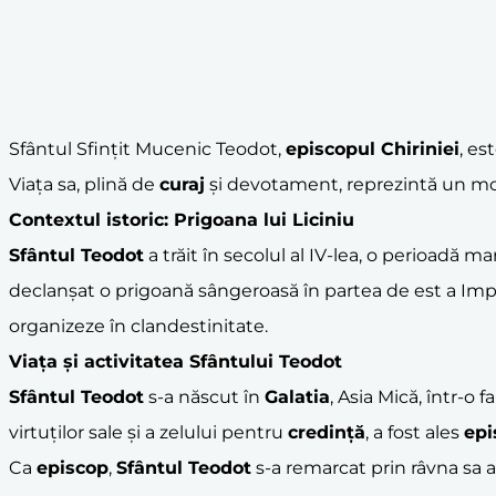
Sfântul Sfințit Mucenic Teodot,
episcop
ul Chiriniei
, es
Viața sa, plină de
curaj
și devotament, reprezintă un mod
Contextul istoric: Prigoana lui
Liciniu
Sfântul Teodot
a trăit în secolul al IV-lea, o perioadă m
declanșat o prigoană sângeroasă în partea de est a Imp
organizeze în clandestinitate.
Viața și activitatea Sfântului Teodot
Sfântul Teodot
s-a născut în
Galatia
, Asia Mică, într-o 
virtuților sale și a zelului pentru
credință
, a fost ales
epi
Ca
episcop
,
Sfântul Teodot
s-a remarcat prin râvna sa ap