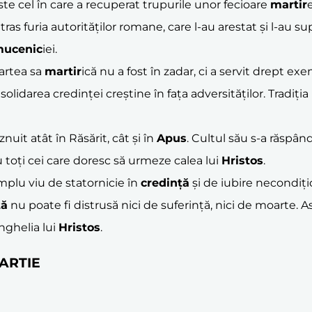
te cel în care a recuperat trupurile unor fecioare
martir
atras furia autorităților romane, care l-au arestat și l-au
ucenic
iei.
rtea sa
martir
ică nu a fost în zadar, ci a servit drept ex
olidarea credinței creștine în fața adversităților. Tradiți
znuit atât în Răsărit, cât și în
Apus
. Cultul său s-a răspând
 toți cei care doresc să urmeze calea lui
Hristos
.
plu viu de statornicie în
credință
și de iubire necondiți
ță
nu poate fi distrusă nici de suferință, nici de moarte. A
nghelia lui
Hristos
.
 MARTIE