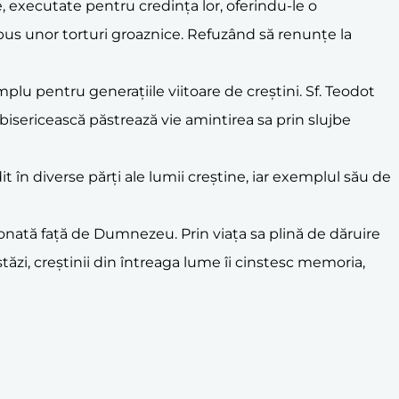
e, executate pentru credința lor, oferindu-le o
 supus unor torturi groaznice. Refuzând să renunțe la
emplu pentru generațiile viitoare de creștini. Sf. Teodot
a bisericească păstrează vie amintirea sa prin slujbe
it în diverse părți ale lumii creștine, iar exemplul său de
onată față de Dumnezeu. Prin viața sa plină de dăruire
stăzi, creștinii din întreaga lume îi cinstesc memoria,