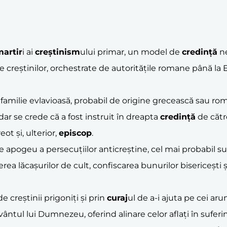
artir
i ai
creștinism
ului primar, un model de
credință
ne
le creștinilor, orchestrate de autoritățile romane până la E
-o familie evlavioasă, probabil de origine grecească sau r
 dar se crede că a fost instruit în dreapta
credință
de către
eot și, ulterior,
episcop
.
de apogeu a persecuțiilor anticreștine, cel mai probabil 
ea lăcașurilor de cult, confiscarea bunurilor bisericești 
e creștinii prigoniți și prin
curaj
ul de a-i ajuta pe cei ar
ântul lui Dumnezeu, oferind alinare celor aflați în suferin