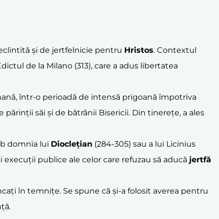
clintită și de jertfelnicie pentru
Hristos
. Contextul
dictul de la Milano (313), care a adus libertatea
omană, într-o perioadă de intensă prigoană împotriva
 părinții săi și de bătrânii Bisericii. Din tinerețe, a ales
sub domnia lui
Dioclețian
(284-305) sau a lui Licinius
și execuții publice ale celor care refuzau să aducă
jertfă
uncați în temnițe. Se spune că și-a folosit averea pentru
ță.