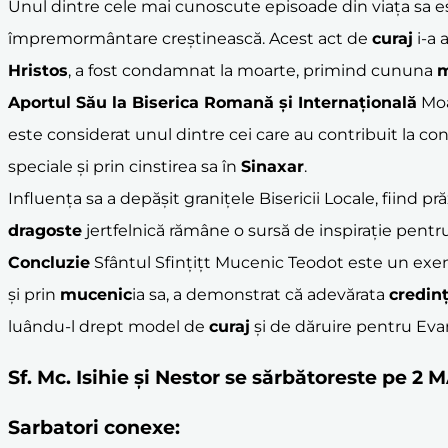
Unul dintre cele mai cunoscute episoade din viața sa es
împremormântare creștinească. Acest act de
curaj
i-a 
Hristos
, a fost condamnat la moarte, primind cununa
m
Aportul Său la Biserica Romană și Internațională
Moa
este considerat unul dintre cei care au contribuit la cons
speciale și prin cinstirea sa în
Sinaxar
.
Influența sa a depășit granițele Bisericii Locale, fiind pră
dragoste
jertfelnică rămâne o sursă de inspirație pentru
Concluzie
Sfântul Sfințițt Mucenic Teodot este un exem
și prin
mucenic
ia sa, a demonstrat că adevărata
credin
luându-l drept model de
curaj
și de dăruire pentru Eva
Sf. Mc. Isihie şi Nestor se sărbătoreste pe 2
Sarbatori conexe: