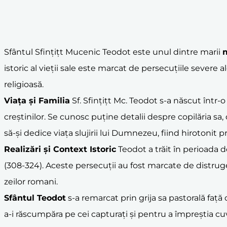
Sfântul Sfințițt Mucenic Teodot este unul dintre marii
m
istoric al vieții sale este marcat de persecuțiile severe a
religioasă.
Viața și Familia
Sf. Sfințițt Mc. Teodot s-a născut într
creștinilor. Se cunosc puține detalii despre copilăria sa,
să-și dedice viața slujirii lui Dumnezeu, fiind hirotonit pr
Realizări și Context Istoric
Teodot a trăit în perioada 
(308-324). Aceste persecuții au fost marcate de distruger
zeilor romani.
Sfântul Teodot
s-a remarcat prin grija sa pastorală față d
a-i răscumpăra pe cei capturați și pentru a împreştia cuv