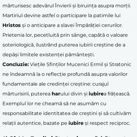
mărturisesc adevărul Învierii și biruința asupra morții.
Martiriul devine astfel o participare la patimile lui
Hristos
și o anticipare a slavei Împărăției cerurilor.
Prietenia lor, pecetluită prin sânge, capătă o valoare
soteriologică, ilustrând puterea iubirii creștine de a
depăși limitele existenței pământești.
Concluzie:
Viețile Sfinților Mucenici Ermil și Stratonic
ne îndeamnă la o reflecție profundă asupra valorilor
fundamentale ale credinței creștine: curajul
mărturisirii, puterea
har
ului divin și
iubire
a frățească.
Exemplul lor ne cheamă să ne asumăm cu
responsabilitate identitatea de creștini și să cultivăm
relații autentice, bazate pe
iubire
și respect reciproc.