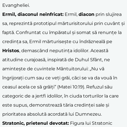
Evangheliei.
Ermil,
diacon
ul neînfricat:
Ermil,
diacon
prin slujirea
sa, reprezintă prototipul mărturisitorului prin cuvânt și
faptă. Confruntat cu împăratul și somat să renunțe la
credința sa, Ermil mărturisește cu îndrăzneală pe
Hristos
, demascând neputința idolilor. Această
atitudine curajoasă, inspirată de Duhul Sfânt, ne
amintește de cuvintele Mântuitorului: „Nu vă
îngrijorați cum sau ce veți grăi, căci se va da vouă în
ceasul acela ce să grăiți” (Matei 10:19). Refuzul său
categoric de a jertfi idolilor, în ciuda torturilor la care
este supus, demonstrează tăria credinței sale și
prioritatea absolută acordată lui Dumnezeu.
Stratonic, prietenul devotat:
Figura lui Stratonic