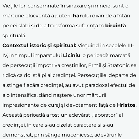
Viețile lor, consemnate în sinaxare și mineie, sunt o
mărturie elocventă a puterii
har
ului divin de a întări
pe cei slabi și de a transforma suferința în
biruință
spirituală.
Contextul istoric și spiritual:
Viețuind în secolele III-
IV, în timpul împăratului
Liciniu
, o perioadă marcată
de persecuții împotriva creștinilor, Ermil și Stratonic se
ridică ca doi stâlpi ai credinței. Persecuțiile, departe de
a stinge flacăra credinței, au avut paradoxal efectul de
a o intensifica, dând naștere unor mărturii
impresionante de curaj și devotament față de
Hristos
.
Această perioadă a fost un adevărat „laborator” al
credinței, în care s-au cizelat caractere și s-au
demonstrat, prin sânge mucenicesc, adevărurile