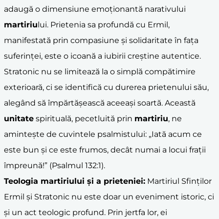
adaugă o dimensiune emoționantă narativului
martiriu
lui. Prietenia sa profundă cu Ermil,
manifestată prin compasiune și solidaritate în fața
suferinței, este o icoană a iubirii creștine autentice.
Stratonic nu se limitează la o simplă compătimire
exterioară, ci se identifică cu durerea prietenului său,
alegând să împărtășească aceeași soartă. Această
unitate
spirituală, pecetluită prin
martiriu
, ne
amintește de cuvintele psalmistului: „Iată acum ce
este bun și ce este frumos, decât numai a locui frații
împreună!” (Psalmul 132:1).
Teologia
martiriu
lui și a
prietenie
i:
Martiriul Sfinților
Ermil și Stratonic nu este doar un eveniment istoric, ci
și un act teologic profund. Prin jertfa lor, ei